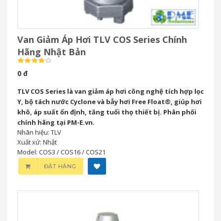
Van Giảm Áp Hơi TLV COS Series Chính
Hãng Nhật Bản
0 đ
TLV COS Series là van giảm áp hơi công nghệ tích hợp lọc
Y, bộ tách nước Cyclone và bẫy hơi Free Float®, giúp hơi
khô, áp suất ổn định, tăng tuổi thọ thiết bị. Phân phối
chính hãng tại PM-E.vn.
Nhãn hiệu: TLV
Xuất xứ: Nhật
Model: COS3 / COS16 / COS21
ĐẶT HÀNG