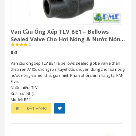
Van Cầu Ống Xếp TLV BE1 – Bellows
Sealed Valve Cho Hơi Nóng & Nước Nóng
Áp Suất Cao
0 đ
Van cầu ống xếp TLV BE1 là bellows sealed globe valve thân
thép rèn A105, chống rò rỉ tuyệt đối, chuyên dùng cho hơi nóng,
nước nóng và môi chất gia nhiệt. Phân phối chính hãng tại PM-
E.vn.
Nhãn hiệu: TLV
Xuất xứ: Nhật
Model: BE1
ĐẶT HÀNG