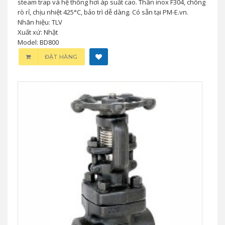
steam trap và hệ thống hơi áp suất cao. Thân inox F304, chống
rò rỉ, chịu nhiệt 425°C, bảo trì dễ dàng. Có sẵn tại PM-E.vn.
Nhãn hiệu: TLV
Xuất xứ: Nhật
Model: BD800
ĐẶT HÀNG