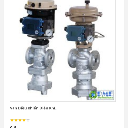
Van Điều Khiển Điện Khí...
Va
0 đ
0 