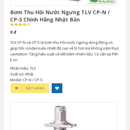
Bơm Thu Hồi Nước Ngưng TLV CP-N /
CP-S Chính Hãng Nhật Bản
0 đ
TLV CP-N và CP-S là bơm thu hồi nước ngưng dùng động cơ,
giúp hồi condensate nhiệt độ cao về lò hơi mà không xâm thực
cavitation. Tăng hiệu suất và tiết kiệm nhiên liệu. Có sẵn tại PM-
E.vn.
Nhãn hiệu: TLV
Xuất xứ: Nhật
Model: CP-N / CP-S
ĐẶT HÀNG