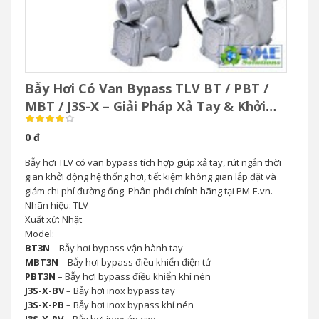
Bẫy Hơi Có Van Bypass TLV BT / PBT /
MBT / J3S-X – Giải Pháp Xả Tay & Khởi
Động Nhanh Hệ Thống Hơi
0 đ
Bẫy hơi TLV có van bypass tích hợp giúp xả tay, rút ngắn thời
gian khởi động hệ thống hơi, tiết kiệm không gian lắp đặt và
giảm chi phí đường ống. Phân phối chính hãng tại PM-E.vn.
Nhãn hiệu: TLV
Xuất xứ: Nhật
Model:
BT3N
– Bẫy hơi bypass vận hành tay
MBT3N
– Bẫy hơi bypass điều khiển điện tử
PBT3N
– Bẫy hơi bypass điều khiển khí nén
J3S-X-BV
– Bẫy hơi inox bypass tay
J3S-X-PB
– Bẫy hơi inox bypass khí nén
J3S-X-RV
– Bẫy hơi inox áp cao