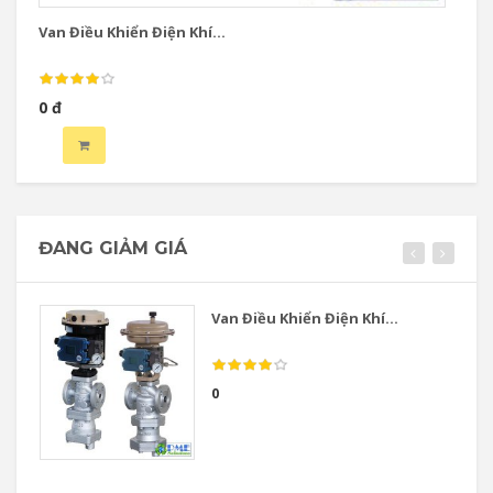
Van Điều Khiển Điện Khí...
Va
0 đ
0 
ĐANG GIẢM GIÁ
Van Điều Khiển Điện Khí...
0