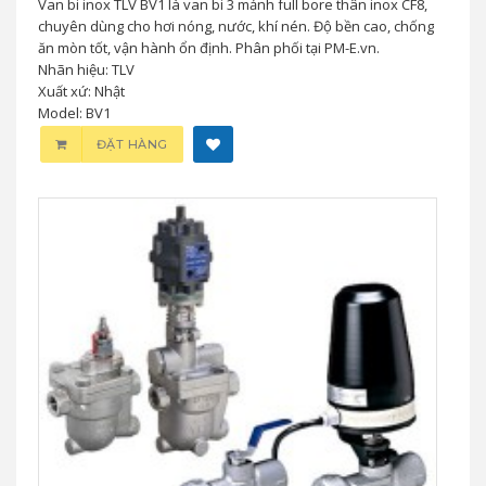
Van bi inox TLV BV1 là van bi 3 mảnh full bore thân inox CF8,
chuyên dùng cho hơi nóng, nước, khí nén. Độ bền cao, chống
ăn mòn tốt, vận hành ổn định. Phân phối tại PM-E.vn.
Nhãn hiệu: TLV
Xuất xứ: Nhật
Model: BV1
ĐẶT HÀNG