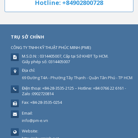
Hotline: +84902800728
TRỤ SỞ CHÍNH
CÔNG TY TNHH KỸ THUẬT PHÚC MINH
(
PME
)
M.S.D.N: : 0314405007, Cấp tại Sở KHĐT Tp HCM.
Giấy phép số: 0314405007
Địa chỉ:
69 Đường T4A - Phường Tây Thạnh - Quận Tân Phú - TP HCM
Điện thoại:
+84-28-3535-2125 – Hotline: +84 0766 22 6161 -
Zalo :0902720814
Fax:
+84-28-3535-0254
Email:
info@pm-e.vn
Website: