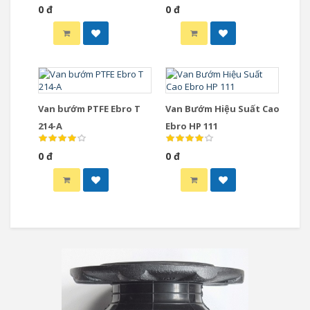
0 đ
0 đ
Van bướm PTFE Ebro T
Van Bướm Hiệu Suất Cao
214-A
Ebro HP 111
0 đ
0 đ