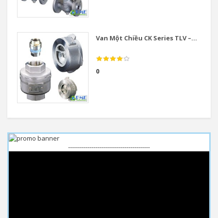
Van Một Chiều CK Series TLV –...
0
------------------------------------------