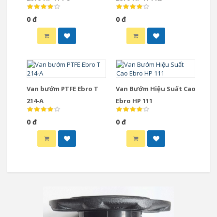
0 đ
0 đ
Van bướm PTFE Ebro T
Van Bướm Hiệu Suất Cao
214-A
Ebro HP 111
0 đ
0 đ