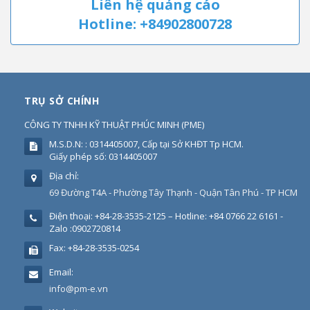
Liên hệ quảng cáo
Hotline: +84902800728
TRỤ SỞ CHÍNH
CÔNG TY TNHH KỸ THUẬT PHÚC MINH
(
PME
)
M.S.D.N: : 0314405007, Cấp tại Sở KHĐT Tp HCM.
Giấy phép số: 0314405007
Địa chỉ:
69 Đường T4A - Phường Tây Thạnh - Quận Tân Phú - TP HCM
Điện thoại:
+84-28-3535-2125 – Hotline: +84 0766 22 6161 -
Zalo :0902720814
Fax:
+84-28-3535-0254
Email:
info@pm-e.vn