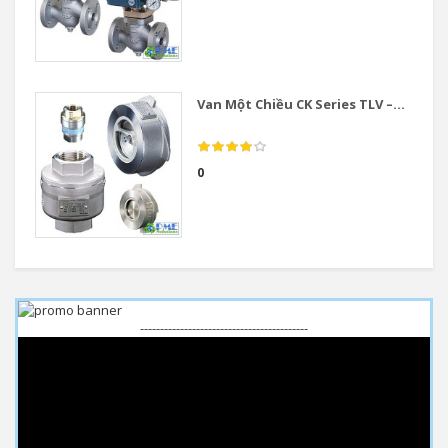
Van Một Chiều CK Series TLV –...
0
------------------------------------------