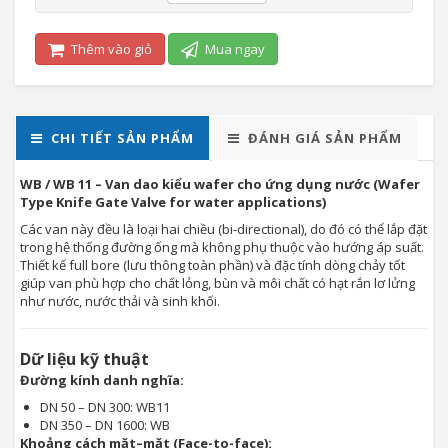
Thêm vào giỏ
Mua ngay
CHI TIẾT SẢN PHẨM
ĐÁNH GIÁ SẢN PHẨM
WB / WB 11 – Van dao kiểu wafer cho ứng dụng nước (Wafer
Type Knife Gate Valve for water applications)
Các van này đều là loại hai chiều (bi-directional), do đó có thể lắp đặt
trong hệ thống đường ống mà không phụ thuộc vào hướng áp suất.
Thiết kế full bore (lưu thông toàn phần) và đặc tính dòng chảy tốt
giúp van phù hợp cho chất lỏng, bùn và môi chất có hạt rắn lơ lửng
như nước, nước thải và sinh khối.
Dữ liệu kỹ thuật
Đường kính danh nghĩa:
DN 50 – DN 300: WB11
DN 350 – DN 1600: WB
Khoảng cách mặt–mặt (Face-to-face):