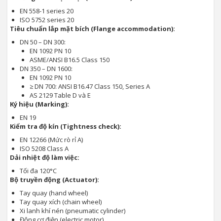
EN 558-1 series 20
ISO 5752 series 20
Tiêu chuẩn lắp mặt bích (Flange accommodation):
DN 50 – DN 300:
EN 1092 PN 10
ASME/ANSI B16.5 Class 150
DN 350 – DN 1600:
EN 1092 PN 10
≥ DN 700: ANSI B16.47 Class 150, Series A
AS 2129 Table D và E
Ký hiệu (Marking):
EN 19
Kiểm tra độ kín (Tightness check):
EN 12266 (Mức rò rỉ A)
ISO 5208 Class A
Dải nhiệt độ làm việc:
Tối đa 120°C
Bộ truyền động (Actuator):
Tay quay (hand wheel)
Tay quay xích (chain wheel)
Xi lanh khí nén (pneumatic cylinder)
Động cơ điện (electric motor)