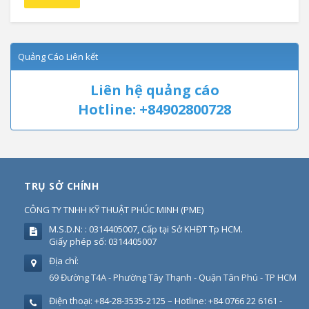
Quảng Cáo Liên kết
Liên hệ quảng cáo
Hotline: +84902800728
TRỤ SỞ CHÍNH
CÔNG TY TNHH KỸ THUẬT PHÚC MINH
(
PME
)
M.S.D.N: : 0314405007, Cấp tại Sở KHĐT Tp HCM.
Giấy phép số: 0314405007
Địa chỉ:
69 Đường T4A - Phường Tây Thạnh - Quận Tân Phú - TP HCM
Điện thoại:
+84-28-3535-2125 – Hotline: +84 0766 22 6161 -