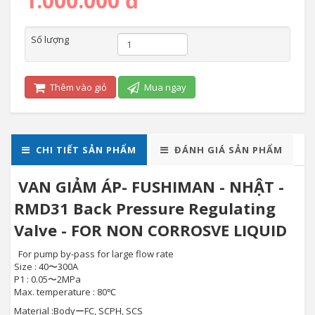
1.000.000 đ
Số lượng
Thêm vào giỏ
Mua ngay
CHI TIẾT SẢN PHẨM
ĐÁNH GIÁ SẢN PHẨM
VAN GIẢM ÁP- FUSHIMAN - NHẬT -
RMD31 Back Pressure Regulating
Valve - FOR NON CORROSVE LIQUID
For pump by-pass for large flow rate
Size : 40〜300A
P1 : 0.05〜2MPa
Max. temperature : 80℃
Material :
BodyーFC, SCPH, SCS