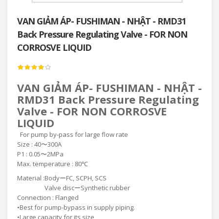
VAN GIẢM ÁP- FUSHIMAN - NHẬT - RMD31
Back Pressure Regulating Valve - FOR NON
CORROSVE LIQUID
VAN GIẢM ÁP- FUSHIMAN - NHẬT -
RMD31 Back Pressure Regulating
Valve - FOR NON CORROSVE
LIQUID
For pump by-pass for large flow rate
Size : 40〜300A
P1 : 0.05〜2MPa
Max. temperature : 80℃
Material :
BodyーFC, SCPH, SCS
Valve discーSynthetic rubber
Connection : Flanged
•
Best for pump-bypass in supply piping.
•
Large capacity for its size