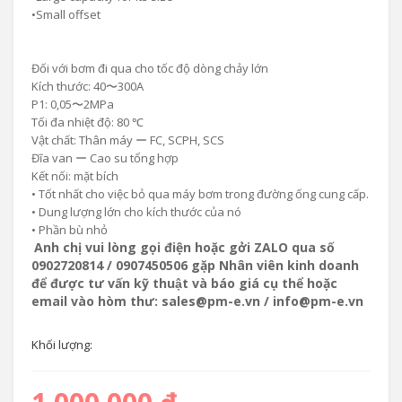
•
Small offset
Đối với bơm đi qua cho tốc độ dòng chảy lớn
Kích thước: 40〜300A
P1: 0,05〜2MPa
Tối đa nhiệt độ: 80 ℃
Vật chất: Thân máy ー FC, SCPH, SCS
Đĩa van ー Cao su tổng hợp
Kết nối: mặt bích
• Tốt nhất cho việc bỏ qua máy bơm trong đường ống cung cấp.
• Dung lượng lớn cho kích thước của nó
• Phần bù nhỏ
Anh chị vui lòng gọi điện hoặc gởi ZALO qua số
0902720814 / 0907450506 gặp Nhân viên kinh doanh
để được tư vấn kỹ thuật và báo giá cụ thể hoặc
email vào hòm thư: sales@pm-e.vn / info@pm-e.vn
Khối lượng: