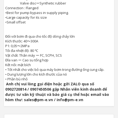
Valve discーSynthetic rubber
Connection : Flanged
•
Best for pump-bypass in supply piping.
•
Large capacity for its size
•
Small offset
Đối với bơm đi qua cho tốc độ dòng chảy lớn
Kích thước: 40〜300A
P1: 0,05〜2MPa
Tối đa nhiệt độ: 80 ℃
Vật chất: Thân máy ー FC, SCPH, SCS
Đĩa van ー Cao su tổng hợp
Kết nối: mặt bích
• Tốt nhất cho việc bỏ qua máy bơm trong đường ống cung cấp.
• Dung lượng lớn cho kích thước của nó
• Phần bù nhỏ
Anh chị vui lòng gọi điện hoặc gởi ZALO qua số
0902720814 / 0907450506 gặp Nhân viên kinh doanh để
được tư vấn kỹ thuật và báo giá cụ thể hoặc email vào
hòm thư: sales@pm-e.vn / info@pm-e.vn