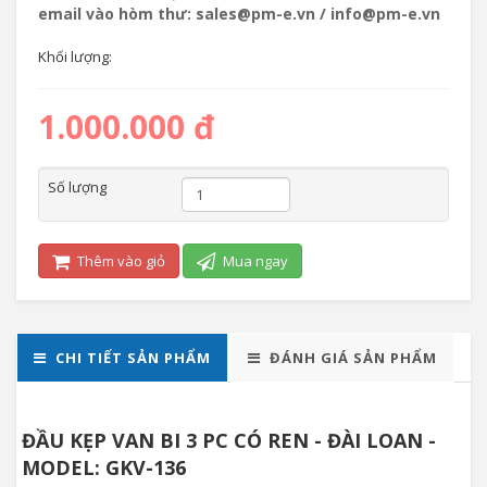
email vào hòm thư: sales@pm-e.vn / info@pm-e.vn
Khối lượng:
1.000.000 đ
Số lượng
Thêm vào giỏ
Mua ngay
CHI TIẾT SẢN PHẨM
ĐÁNH GIÁ SẢN PHẨM
ĐẦU KẸP VAN BI 3 PC CÓ REN - ĐÀI LOAN -
MODEL: GKV-136