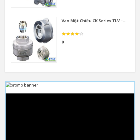
Van Một Chiều CK Series TLV –...
0
------------------------------------------