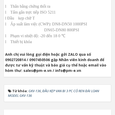
l
Thân bằng chứng thổi ra
l
Tấm gắn trực tiếp ISO 5211
l Đầu
kẹp chữ T
l
Áp suất làm việc (CWP): DN8-DN50 1000PSI
DN65-DN80 800PSI
l
Phạm vi nhiệt độ: -20 đến 18
0 ℃
l
Thiết bị khóa
Anh chị vui lòng gọi điện hoặc gởi ZALO qua số
0902720814 / 0907450506 gặp Nhân viên kinh doanh để
được tư vấn kỹ thuật và báo giá cụ thể hoặc email vào
hòm thư: sales@pm-e.vn / info@pm-e.vn
Từ khóa:
GKV-136
,
ĐẦU KẸP VAN BI 3 PC CÓ REN ĐÀI LOAN
MODEL GKV-136