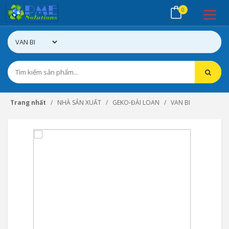
0
Trang nhất
NHÀ SẢN XUẤT
GEKO-ĐÀI LOAN
VAN BI