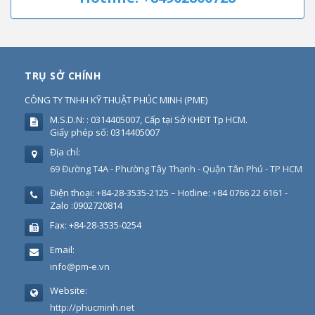
TRỤ SỞ CHÍNH
CÔNG TY TNHH KỸ THUẬT PHÚC MINH
(
PME
)
M.S.D.N: : 0314405007, Cấp tại Sở KHĐT Tp HCM.
Giấy phép số: 0314405007
Địa chỉ:
69 Đường T4A - Phường Tây Thạnh - Quận Tân Phú - TP HCM
Điện thoại:
+84-28-3535-2125 – Hotline: +84 0766 22 6161 -
Zalo :0902720814
Fax:
+84-28-3535-0254
Email:
info@pm-e.vn
Website:
http://phucminh.net