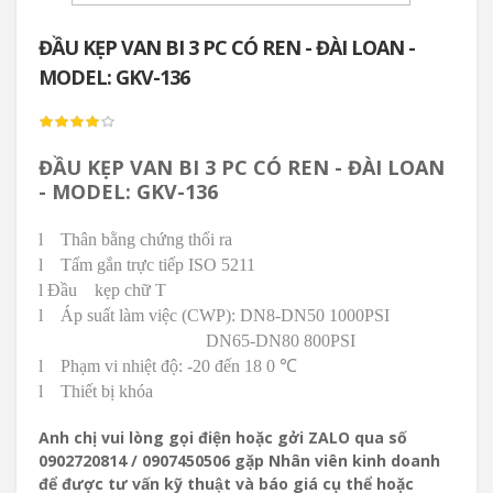
ĐẦU KẸP VAN BI 3 PC CÓ REN - ĐÀI LOAN -
MODEL: GKV-136
ĐẦU KẸP VAN BI 3 PC CÓ REN - ĐÀI LOAN
- MODEL: GKV-136
l
Thân bằng chứng thổi ra
l
Tấm gắn trực tiếp ISO 5211
l Đầu
kẹp chữ T
l
Áp suất làm việc (CWP): DN8-DN50 1000PSI
DN65-DN80 800PSI
l
Phạm vi nhiệt độ: -20 đến 18
0 ℃
l
Thiết bị khóa
Anh chị vui lòng gọi điện hoặc gởi ZALO qua số
0902720814 / 0907450506 gặp Nhân viên kinh doanh
để được tư vấn kỹ thuật và báo giá cụ thể hoặc