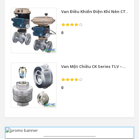
Van Điều Khiển Điện Khí Nén CT...
0
Van Một Chiều CK Series TLV –...
0
------------------------------------------