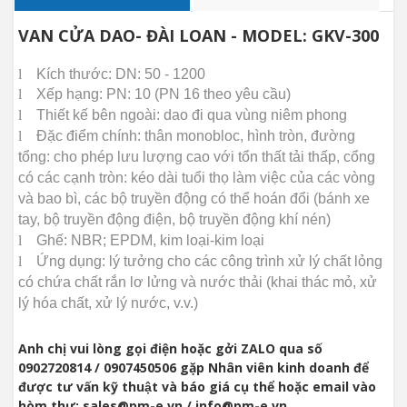
VAN CỬA DAO- ĐÀI LOAN - MODEL: GKV-300
l
Kích thước: DN: 50 - 1200
l
Xếp hạng: PN: 10 (PN 16 theo yêu cầu)
l
Thiết kế bên ngoài: dao đi qua vùng niêm phong
l
Đặc điểm chính: thân monobloc, hình tròn, đường
tổng: cho phép
lưu lượng cao với tổn thất tải thấp, cổng
có các cạnh tròn: kéo dài tuổi thọ làm việc của các vòng
và bao bì, các bộ truyền động có thể hoán đổi (bánh xe
tay, bộ truyền động điện, bộ truyền động khí nén)
l
Ghế: NBR;
EPDM, kim loại-kim loại
l
Ứng dụng: lý tưởng cho các công trình xử lý chất lỏng
có chứa chất rắn lơ lửng và nước thải (khai thác mỏ, xử
lý hóa chất, xử lý nước, v.v.)
Anh chị vui lòng gọi điện hoặc gởi ZALO qua số
0902720814 / 0907450506 gặp Nhân viên kinh doanh để
được tư vấn kỹ thuật và báo giá cụ thể hoặc email vào
hòm thư: sales@pm-e.vn / info@pm-e.vn