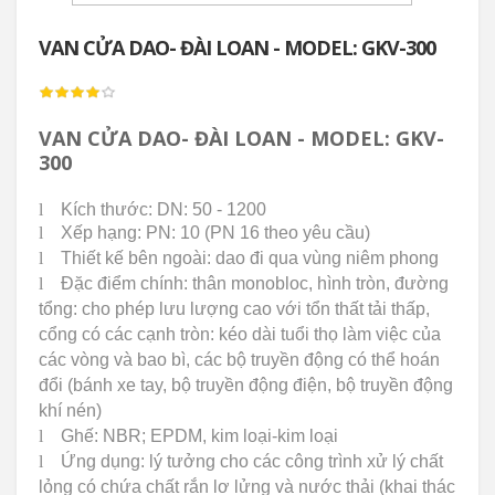
VAN CỬA DAO- ĐÀI LOAN - MODEL: GKV-300
VAN CỬA DAO- ĐÀI LOAN - MODEL: GKV-
300
l
Kích thước: DN: 50 - 1200
l
Xếp hạng: PN: 10 (PN 16 theo yêu cầu)
l
Thiết kế bên ngoài: dao đi qua vùng niêm phong
l
Đặc điểm chính: thân monobloc, hình tròn, đường
tổng: cho phép
lưu lượng cao với tổn thất tải thấp,
cổng có các cạnh tròn: kéo dài tuổi thọ làm việc của
các vòng và bao bì, các bộ truyền động có thể hoán
đổi (bánh xe tay, bộ truyền động điện, bộ truyền động
khí nén)
l
Ghế: NBR;
EPDM, kim loại-kim loại
l
Ứng dụng: lý tưởng cho các công trình xử lý chất
lỏng có chứa chất rắn lơ lửng và nước thải (khai thác