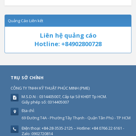
Quảng Cáo Liên kết
Liên hệ quảng cáo
Hotline: +84902800728
TRỤ SỞ CHÍNH
CÔNG TY TNHH KỸ THUẬT PHÚC MINH
(
PME
)
M.S.D.N: : 0314405007, Cấp tại Sở KHĐT Tp HCM.
Giấy phép số: 0314405007
Địa chỉ:
69 Đường T4A - Phường Tây Thạnh - Quận Tân Phú - TP HCM
Điện thoại:
+84-28-3535-2125 – Hotline: +84 0766 22 6161 -
Zalo :0902720814