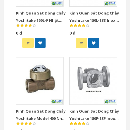
Kính Quan Sát Dòng Chảy
Kính Quan Sát Dòng Chảy
Yoshitake 150L-F Nhật
Yoshitake 150L-13S Inox
Bản DN65-DN150 JIS10K
Nhật Bản DN15-DN50 Ren
0 đ
0 đ
JIS Rc
Kính Quan Sát Dòng Chảy
Kính Quan Sát Dòng Chảy
Yoshitake Model 400 Nhật
Yoshitake 150F-13F Inox
Bản DN10-DN25 Spinner
Nhật Bản DN15-DN100