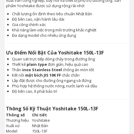
xuất van công nghiệp, bẫy hơi và thiết bị phụ trợ đường ống. Sản
phẩm Yoshitake được sử dụng rộng rãi nhờ:
Chất lượng ổn định theo tiêu chuẩn Nhật Bản
Độ bền cao, vận hành lâu dài
Gia công chính xác
Khả năng làm việc trong môi trường khắc nghiệt
Đa dạng model cho nhiều ứng dụng
Ưu Điểm Nổi Bật Của Yoshitake 150L-13F
Quan sát trực tiếp dòng chảy trong đường ống
Thiết kế
plain type
đơn giản, hiệu quả cao
Thân
inox Stainless Steel
chống ăn mòn tốt
Kết nối
mặt bích JIS 10K FF
chắc chắn
Lắp đặt được cho đường ống ngang và đứng
Phù hợp hệ thống nước nóng, nước lạnh và dầu
Độ bền cao, ít phải bảo trì
Thông Số Kỹ Thuật Yoshitake 150L-13F
Thông số
Chi tiết
Thương hiệu
Yoshitake
Xuất xứ
Nhật Bản
Model
150L-13F