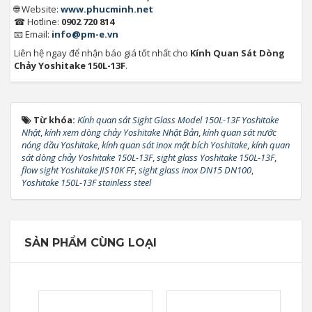
🌐 Website:
www.phucminh.net
☎ Hotline:
0902 720 814
📧 Email:
info@pm-e.vn
Liên hệ ngay để nhận báo giá tốt nhất cho
Kính Quan Sát Dòng
Chảy Yoshitake 150L-13F
.
Từ khóa:
Kính quan sát Sight Glass Model 150L-13F Yoshitake
Nhật
,
kính xem dòng chảy Yoshitake Nhật Bản
,
kính quan sát nước
nóng dầu Yoshitake
,
kính quan sát inox mặt bích Yoshitake
,
kính quan
sát dòng chảy Yoshitake 150L-13F
,
sight glass Yoshitake 150L-13F
,
flow sight Yoshitake JIS10K FF
,
sight glass inox DN15 DN100
,
Yoshitake 150L-13F stainless steel
SẢN PHẨM CÙNG LOẠI