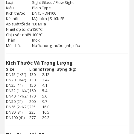
Loại
Sight Glass / Flow Sight
Kiểu
Plain Type
Kích thước
DN15 - DN100
Kết nối
Mặt bích JIS 10K FF
Áp suất tối đa
1.0 MPa
Nhiệt độ tối đa
150°C
Chịu sốc nhiệt
100°C
Thân
Inox
Môi chất
Nước nóng, nước lạnh, dầu
Kích Thước Và Trọng Lượng
Size
L (mm)
Trọng lượng (kg)
DN15 (1/2")
130
2.12
DN20 (3/4")
130
2.47
DN25 (1")
150
4.1
DN32 (1-1/4")
160
5.4
DN40 (1-1/2")
170
5.6
DN50 (2")
200
9.7
DN65 (2-1/2")
235
16.0
DN80 (3")
235
16.5
DN100 (4")
277
29.2