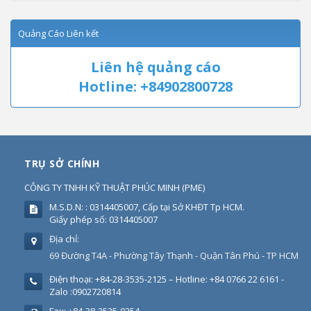
Quảng Cáo Liên kết
Liên hệ quảng cáo
Hotline: +84902800728
TRỤ SỞ CHÍNH
CÔNG TY TNHH KỸ THUẬT PHÚC MINH
(
PME
)
M.S.D.N: : 0314405007, Cấp tại Sở KHĐT Tp HCM.
Giấy phép số: 0314405007
Địa chỉ:
69 Đường T4A - Phường Tây Thạnh - Quận Tân Phú - TP HCM
Điện thoại:
+84-28-3535-2125 – Hotline: +84 0766 22 6161 -
Zalo :0902720814