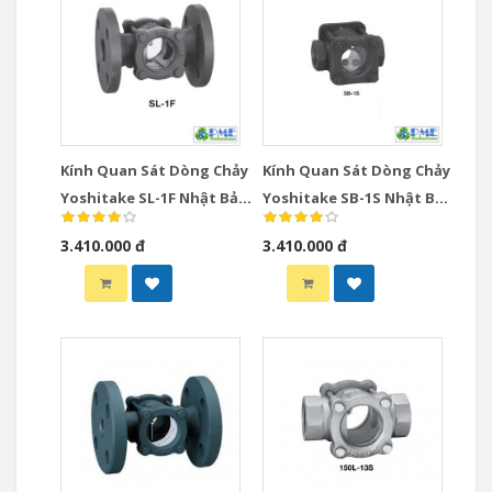
Kính Quan Sát Dòng Chảy
Kính Quan Sát Dòng Chảy
Yoshitake SL-1F Nhật Bản
Yoshitake SB-1S Nhật Bản
DN15-DN50 Mặt Bích
DN15-DN50 Ren JIS Rc
3.410.000 đ
3.410.000 đ
JIS10K