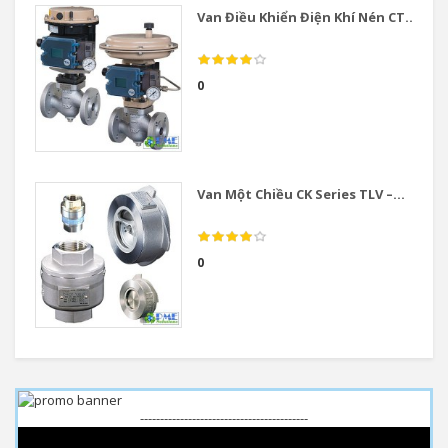
Van Điều Khiển Điện Khí Nén CT...
0
Van Một Chiều CK Series TLV –...
0
------------------------------------------