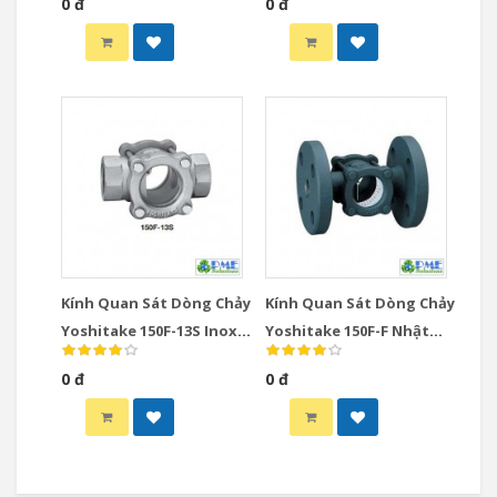
0 đ
0 đ
Type
JIS10K
Kính Quan Sát Dòng Chảy
Kính Quan Sát Dòng Chảy
Yoshitake 150F-13S Inox
Yoshitake 150F-F Nhật
Nhật Bản DN15-DN50
Bản DN65-DN150 JIS10K
0 đ
0 đ