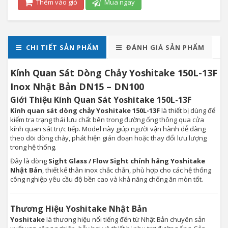
Thêm vào giỏ
Mua ngay
CHI TIẾT SẢN PHẨM
ĐÁNH GIÁ SẢN PHẨM
Kính Quan Sát Dòng Chảy Yoshitake 150L-13F
Inox Nhật Bản DN15 – DN100
Giới Thiệu Kính Quan Sát Yoshitake 150L-13F
Kính quan sát dòng chảy Yoshitake 150L-13F
là thiết bị dùng để
kiểm tra trạng thái lưu chất bên trong đường ống thông qua cửa
kính quan sát trực tiếp. Model này giúp người vận hành dễ dàng
theo dõi dòng chảy, phát hiện gián đoạn hoặc thay đổi lưu lượng
trong hệ thống.
Đây là dòng
Sight Glass / Flow Sight chính hãng Yoshitake
Nhật Bản
, thiết kế thân inox chắc chắn, phù hợp cho các hệ thống
công nghiệp yêu cầu độ bền cao và khả năng chống ăn mòn tốt.
Thương Hiệu Yoshitake Nhật Bản
Yoshitake
là thương hiệu nổi tiếng đến từ Nhật Bản chuyên sản