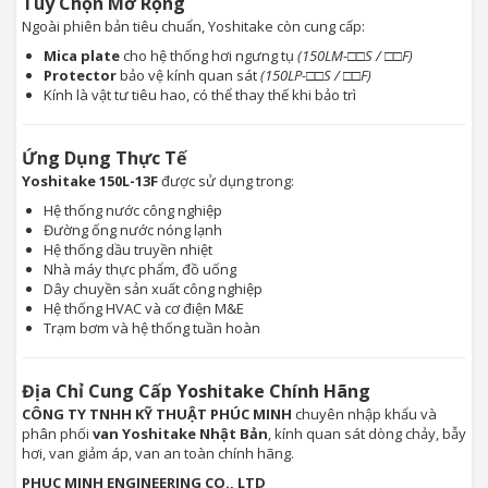
Tùy Chọn Mở Rộng
Ngoài phiên bản tiêu chuẩn, Yoshitake còn cung cấp:
Mica plate
cho hệ thống hơi ngưng tụ
(150LM-□□S / □□F)
Protector
bảo vệ kính quan sát
(150LP-□□S / □□F)
Kính là vật tư tiêu hao, có thể thay thế khi bảo trì
Ứng Dụng Thực Tế
Yoshitake 150L-13F
được sử dụng trong:
Hệ thống nước công nghiệp
Đường ống nước nóng lạnh
Hệ thống dầu truyền nhiệt
Nhà máy thực phẩm, đồ uống
Dây chuyền sản xuất công nghiệp
Hệ thống HVAC và cơ điện M&E
Trạm bơm và hệ thống tuần hoàn
Địa Chỉ Cung Cấp Yoshitake Chính Hãng
CÔNG TY TNHH KỸ THUẬT PHÚC MINH
chuyên nhập khẩu và
phân phối
van Yoshitake Nhật Bản
, kính quan sát dòng chảy, bẫy
hơi, van giảm áp, van an toàn chính hãng.
PHUC MINH ENGINEERING CO., LTD