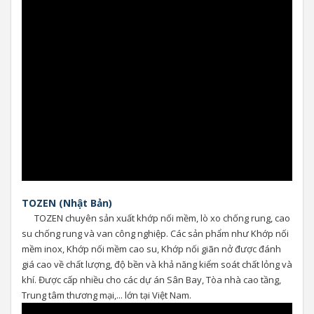
TOZEN (Nhật Bản)
TOZEN chuyên sản xuất khớp nối mềm, lò xo chống rung, cao
su chống rung và van công nghiệp. Các sản phẩm như Khớp nối
mềm inox, Khớp nối mềm cao su, Khớp nối giãn nở được đánh
giá cao về chất lượng, độ bền và khả năng kiểm soát chất lỏng và
khí. Được cấp nhiều cho các dự án Sân Bay, Tòa nhà cao tầng,
Trung tâm thương mại,... lớn tại Việt Nam.