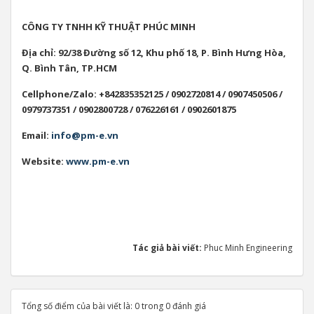
CÔNG TY TNHH KỸ THUẬT PHÚC MINH
Địa chỉ: 92/38 Đường số 12, Khu phố 18, P. Bình Hưng Hòa,
Q. Bình Tân, TP.HCM
Cellphone/Zalo: +842835352125 / 0902720814 / 0907450506 /
0979737351 / 0902800728 / 076226161 / 0902601875
Email:
info@pm-e.vn
Website:
www.pm-e.vn
Tác giả bài viết:
Phuc Minh Engineering
Tổng số điểm của bài viết là: 0 trong 0 đánh giá