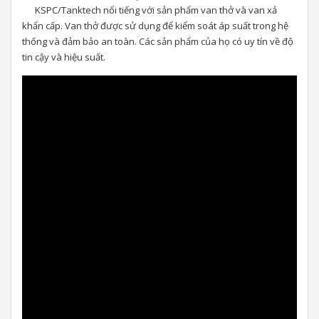
KSPC/Tanktech nổi tiếng với sản phẩm van thở và van xả
khẩn cấp. Van thở được sử dụng để kiểm soát áp suất trong hệ
thống và đảm bảo an toàn. Các sản phẩm của họ có uy tín về độ
tin cậy và hiệu suất.