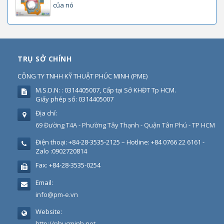
của nó
TRỤ SỞ CHÍNH
CÔNG TY TNHH KỸ THUẬT PHÚC MINH
(
PME
)
M.S.D.N: : 0314405007, Cấp tại Sở KHĐT Tp HCM.
Giấy phép số: 0314405007
Địa chỉ:
69 Đường T4A - Phường Tây Thạnh - Quận Tân Phú - TP HCM
Điện thoại:
+84-28-3535-2125 – Hotline: +84 0766 22 6161 -
Zalo :0902720814
Fax:
+84-28-3535-0254
Email:
info@pm-e.vn
Website:
http://phucminh.net