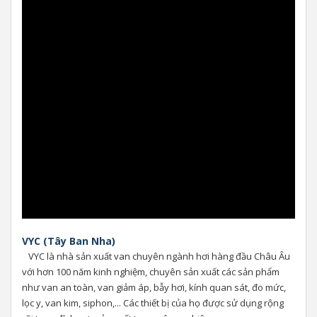
VYC (Tây Ban Nha)
VYC là nhà sản xuất van chuyên ngành hơi hàng đầu Châu Âu
với hơn 100 năm kinh nghiệm, chuyên sản xuất các sản phẩm
như van an toàn, van giảm áp, bẫy hơi, kính quan sát, đo mức,
lọc y, van kim, siphon,... Các thiết bị của họ được sử dụng rộng