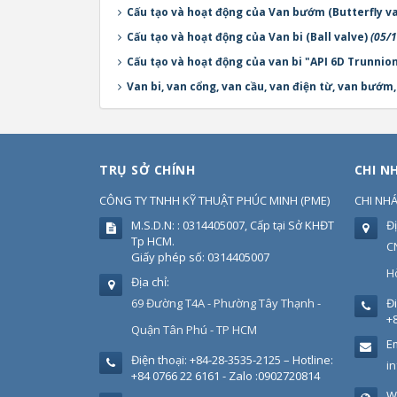
Cấu tạo và hoạt động của Van bướm (Butterfly va
Cấu tạo và hoạt động của Van bi (Ball valve)
(05/
Cấu tạo và hoạt động của van bi "API 6D Trunni
Van bi, van cổng, van cầu, van điện từ, van bướm
TRỤ SỞ CHÍNH
CHI N
CÔNG TY TNHH KỸ THUẬT PHÚC MINH
(
PME
)
CHI NH
M.S.D.N: : 0314405007, Cấp tại Sở KHĐT
Đị
Tp HCM.
C
Giấy phép số: 0314405007
H
Địa chỉ:
69 Đường T4A - Phường Tây Thạnh -
Đi
+8
Quận Tân Phú - TP HCM
Em
Điện thoại:
+84-28-3535-2125 – Hotline:
i
+84 0766 22 6161 - Zalo :0902720814
W