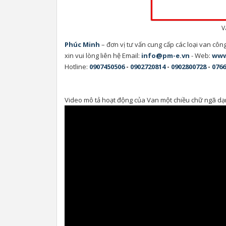
V
Phúc Minh
– đơn vị tư vấn cung cấp các loại van cô
xin vui lòng liên hệ Email:
info@pm-e.vn
- Web:
www
Hotline:
0907450506
-
0902720814
-
0902800728
-
0766
Video mô tả hoạt động của Van một chiều chữ ngã dạng