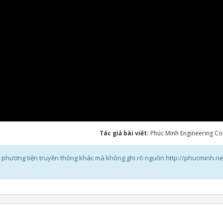
Tác giả bài viết:
Phúc Minh Engineering C
các phương tiện truyền thông khác mà không ghi rõ nguồn http://phucminh.ne