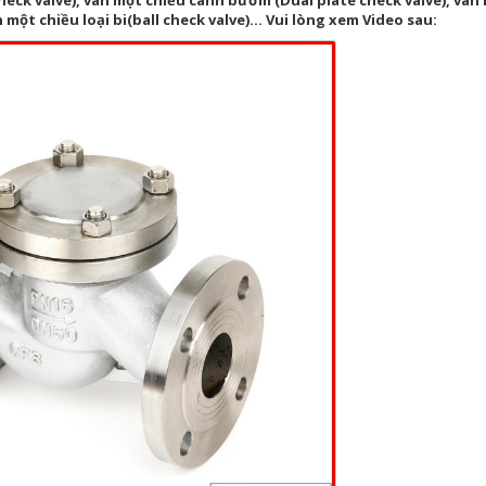
check valve), van một chiều cánh bướm (Dual plate check valve), van
 một chiều loại bi(ball check valve)... Vui lòng xem Video sau: