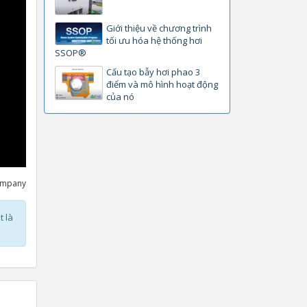
Giới thiệu về chương trình
tối ưu hóa hệ thống hơi
SSOP®
Cấu tạo bẫy hơi phao 3
điểm và mô hình hoạt động
của nó
ompany
t là