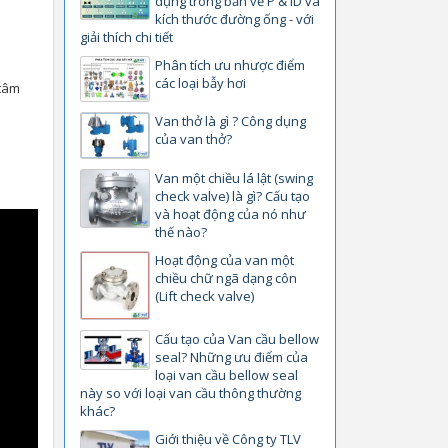
dụng trong bản vẽ P & ID và
kích thước đường ống - với
giải thích chi tiết
Phân tích ưu nhược điểm
các loại bẫy hơi
 tâm
Van thở là gì ? Công dụng
của van thở?
Van một chiều lá lật (swing
check valve) là gì? Cấu tạo
và hoạt động của nó như
thế nào?
Hoạt động của van một
chiều chữ ngã dạng côn
(Lift check valve)
Cấu tạo của Van cầu bellow
seal? Những ưu điểm của
loại van cầu bellow seal
này so với loại van cầu thông thường
khác?
Giới thiệu về Công ty TLV