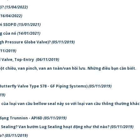
gì?
(15/04/2022)
(16/04/2022)
hơi SSOP®
(15/01/2021)
ng của nó
(14/01/2021)
igh Pressure Globe Valve)?
(05/11/2019)
/11/2019)
l Valve, Top-Entry
(06/11/2019)
 chiều, van pinch, van an toàn/van hồi lưu. Những điều bạn cần biết.
Butterfly Valve Type 578 - GF Piping Systems)
(05/11/2019)
19)
của loại van cầu bellow seal này so với loại van cầu thông thường khác
 dạng Trunnion - API6D
(05/11/2019)
g Sealing? Van bướm Lug Sealing hoạt động như thế nào?
(05/11/2019)
ào?
(05/11/2019)