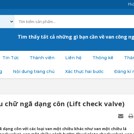
Phò
Tìm thấy tất cả những gì bạn cần về van công n
Tin Tức
Thành viên
Liên hệ
Thống kê
Thăm
g
Nội dung trang chủ
Xác thực hai bước
Đăng kí 
 chữ ngã dạng côn (Lift check valve)
 dạng côn với các loại van một chiều khác như van một chiều lá