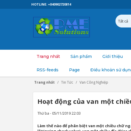
HOTLINE: +840902720814
Trang nhất
Sản phẩm
Giới thiệu
RSS-feeds
Page
Điều khoản sử dụn
Trang nhất
Tin Tức
Van Công Nghiệp
Hoạt động của van một chiều
Thứ ba - 05/11/2019 22:03
Làm thế nào để phân biệt van một chiều chữ ngã