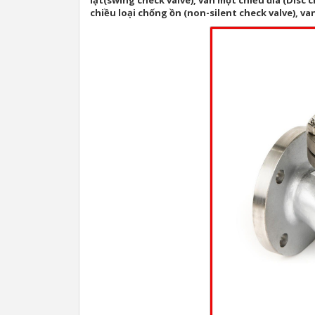
lật(swing check valve), van một chiều đĩa (Disc 
chiều loại chống ồn (non-silent check valve), van