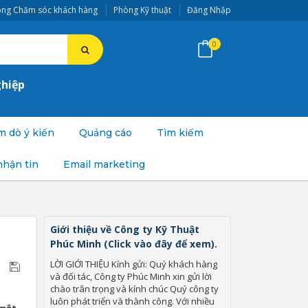
ng Chăm sóc khách hàng
Phòng Kỹ thuật
Đăng Nhập
0
ghiệp
 dò ý kiến
Quảng cáo
Tìm kiếm
nhận tin
Email marketing
Giới thiệu về Công ty Kỹ Thuật
Phúc Minh (Click vào đây để xem).
LỜI GIỚI THIỆU Kính gửi: Quý khách hàng
và đối tác, Công ty Phúc Minh xin gửi lời
chào trân trọng và kính chúc Quý công ty
luôn phát triển và thành công. Với nhiều