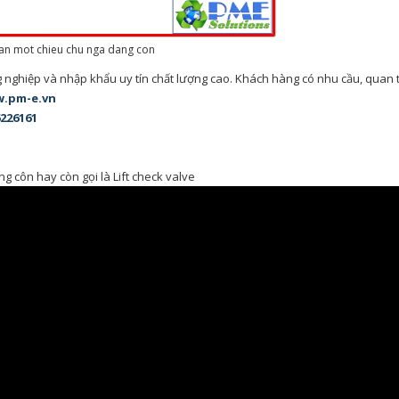
an mot chieu chu nga dang con
ng nghiệp và nhập khẩu uy tín chất lượng cao. Khách hàng có nhu cầu, quan
.pm-e.vn
226161
 côn hay còn gọi là Lift check valve