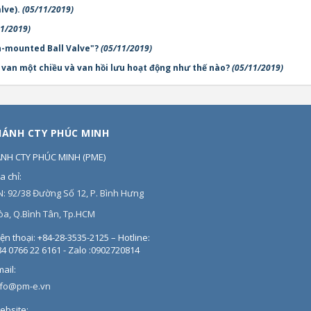
lve).
(05/11/2019)
11/2019)
on-mounted Ball Valve"?
(05/11/2019)
, van một chiều và van hồi lưu hoạt động như thế nào?
(05/11/2019)
HÁNH CTY PHÚC MINH
ÁNH CTY PHÚC MINH
(
PME
)
a chỉ:
N: 92/38 Đường Số 12, P. Bình Hưng
òa, Q.Bình Tân, Tp.HCM
ện thoại:
+84-28-3535-2125 – Hotline:
4 0766 22 6161 - Zalo :0902720814
ail:
nfo@pm-e.vn
ebsite: