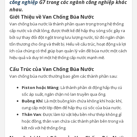
công nghiệp
G7 trong các ngành công nghiệp khác
nhau.
Giới Thiệu về Van Chống Búa Nước
Van chống búa nước là thành phần quan trọng trong hệ thống
cấp nước và chất lỏng, được thiết kế để hấp thụ sóng sốc gây ra
bởi sự thay đổi đột ngột trong lưu lượng nước, từ đó ngăn chặn
tổn thương cho ống và thiết bị. Hiểu về cấu trúc, hoạt động và lợi
ích của chúng có thể giúp bạn quản lý vấn đề búa nước một cách
hiệu quả và duy trì một hệ thống cấp nước mạnh mẽ.
Cấu Trúc của Van Chống Búa Nước
Van chống búa nước thường bao gồm các thành phần sau:
Piston hoặc Màng
: Là thành phần di động hấp thụ cú
sốc áp suất, ngăn chặn nó lan truyền qua ống.
Buồng Khí
: Là một buồng kín chứa không khí hoặc khí,
cung cấp một lớp đệm để hấp thụ cú sốc của búa nước.
Thân Van
: Được làm từ vật liệu bền như thép không gỉ
hoặc đồng, thân van chứa các thành phần bên trong và
kết nối với hệ thống ống.