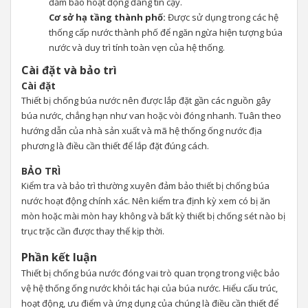
đảm bảo hoạt động đáng tin cậy.
Cơ sở hạ tầng thành phố:
Được sử dụng trong các hệ
thống cấp nước thành phố để ngăn ngừa hiện tượng búa
nước và duy trì tính toàn vẹn của hệ thống.
Cài đặt và bảo trì
Cài đặt
Thiết bị chống búa nước nên được lắp đặt gần các nguồn gây
búa nước, chẳng hạn như van hoặc vòi đóng nhanh. Tuân theo
hướng dẫn của nhà sản xuất và mã hệ thống ống nước địa
phương là điều cần thiết để lắp đặt đúng cách.
BẢO TRÌ
Kiểm tra và bảo trì thường xuyên đảm bảo thiết bị chống búa
nước hoạt động chính xác. Nên kiểm tra định kỳ xem có bị ăn
mòn hoặc mài mòn hay không và bất kỳ thiết bị chống sét nào bị
trục trặc cần được thay thế kịp thời.
Phần kết luận
Thiết bị chống búa nước đóng vai trò quan trọng trong việc bảo
vệ hệ thống ống nước khỏi tác hại của búa nước. Hiểu cấu trúc,
hoạt động, ưu điểm và ứng dụng của chúng là điều cần thiết để