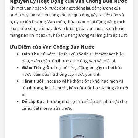
Nguyên Lý Hoạt Động của Van Chống Búa Nước
Khi một van hoặc vòi nước đột ngột đóng lại, động lượng của
nước chảy tạo ra một sóng sốc lan qua ống, gây ra tiếng ồn và
nguy cơ tổn thương. Van chống búa nước hoạt động bằng cách
cho phép sóng sốc này đi vào buồng của van, nơi piston hoặc
màng nén khí hoặc khí, hấp thụ năng lượng và làm giảm áp suất.
Ưu Điểm của Van Chống Búa Nước
Hấp Thụ Cú Sốc:
Hấp thụ cú sốc áp suất một cách hiệu
quả, ngăn chặn tổn thương cho ống, van và thiết bị.
Giảm Tiếng Ồn:
Loại bỏ tiếng động lớn gây ra bởi búa
nước, đảm bảo hệ thống cấp nước yên tĩnh.
Tăng Tuổi Thọ:
Bảo vệ hệ thống ống khỏi hao mòn và
tổn thương do búa nước, kéo dài tuổi thọ của ống và thiết
bị.
Dễ Lắp Đặt:
Thường nhỏ gọn và dễ lắp đặt, phù hợp cho
cả lắp đặt mới và sửa chữa.