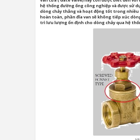
Van cửa ( Gate Valve) hay còn được biết đến với
hệ thống đường ống công nghiệp và được sử dụn
dòng chảy thẳng và hoạt động tốt trong nhiều m
hoàn toàn, phần đĩa van sẽ không tiếp xúc dòng
trì lưu lượng ổn định cho dòng chảy qua hệ th
VA