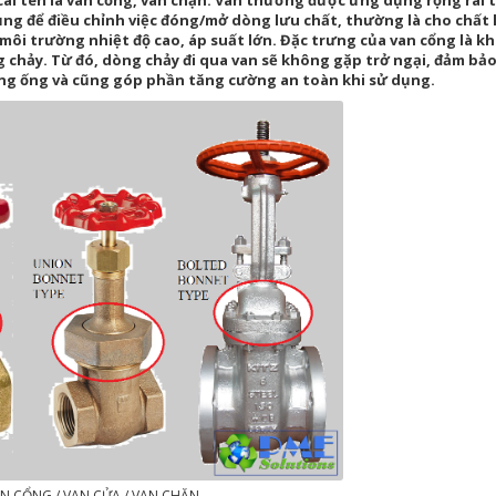
 cái tên là van cổng, van chặn. Van thường được ứng dụng rộng rãi 
g để điều chỉnh việc đóng/mở dòng lưu chất, thường là cho chất 
ôi trường nhiệt độ cao, áp suất lớn. Đặc trưng của van cổng là kh
 chảy. Từ đó, dòng chảy đi qua van sẽ không gặp trở ngại, đảm bả
ống ống và cũng góp phần tăng cường an toàn khi sử dụng.
N CỔNG / VAN CỬA / VAN CHẶN