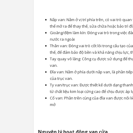
Nắp van: Nằm ở vị trí phía trên, có vai trò qua
thể mở ra để thay thế, sửa chữa hoặc bảo trì đ
Gioăng/đệm làm kín: Đóng vai trò trong việc đả
nước ra ngoài
Thân van: Đóng vai trò cốt lõi trong cấu tạo củ
thế, để đảm bảo độ bền và khả năng chịu lực, 
Tay quay vô lăng: Công cụ được sử dụng để thự
van.
Đĩa van: Nằm ở phía dưới nắp van, là phần tiếp 
của trục van.
Ty van/trục van: Được thiết kế dưới dạng thanh 
từ chất liệu kim loại cứng cao để chịu được áp 
Cổ van: Phần trên cùng của đĩa van được nối li
mở
Nguyên lý hoạt động van cửa