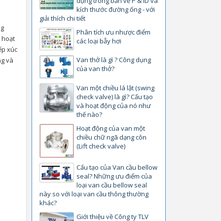
dụng trong bản vẽ P & ID và
kích thước đường ống - với
giải thích chi tiết
ng
Phân tích ưu nhược điểm
 hoạt
các loại bẫy hơi
ếp xúc
Van thở là gì ? Công dụng
ng và
của van thở?
Van một chiều lá lật (swing
check valve) là gì? Cấu tạo
và hoạt động của nó như
thế nào?
Hoạt động của van một
chiều chữ ngã dạng côn
(Lift check valve)
Cấu tạo của Van cầu bellow
seal? Những ưu điểm của
loại van cầu bellow seal
này so với loại van cầu thông thường
khác?
Giới thiệu về Công ty TLV