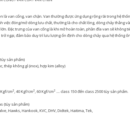
tên là van cổng, van chặn. Van thường được ứng dụng rộng rãi trong hệ thố
 việc đóng/mở dòng lưu chất, thường là cho chất lỏng, dòng chảy thẳng và
 lớn. Đặc trưng của van cổng là khi mở hoàn toàn, phần đĩa van sẽ không ti
 trở ngại, đảm bảo duy trì lưu lượng ổn định cho dòng chảy qua hệ thống ố
 (tùy sản phẩm)
 thép không gỉ (inox), hợp kim (alloy)
2
2
2
 Kgf/cm
, 40 Kgf/cm
, 60 Kgf/cm
.... class 150 đến class 2500 tùy sản phẩm.
gas (tùy sản phẩm)
ve, Hawks, Hankook, KVC, DHV, Didtek, Haitima, Tek,