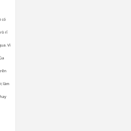
i có
rò rỉ
qua. Vì
của
trên
ợc làm
 hay