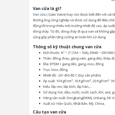
Van cửa là gì?
Van cửa
( Gate Valve) hay còn được biết đến với cái 
đường ống công nghiệp và được sử dụng để điều chỉnh
động tốt trong nhiều môi trường nhiệt độ cao, áp suất
dòng chảy. Từ đó, dòng chảy đi qua van sẽ không gặp
cũng góp phần tăng cường an toàn khi sử dụng.
Thông số kỹ thuật chung van cửa
Kích thước: ½’’ ~ 2’’ (15A ~ 50A), DN40 ~ DN1000
Thân: đồng, thau, gang xám, gang dẻo, thép đúc,
Đĩa: EPDM + gang dẻo, gang, inox, đồng
Trục: Inox, đồng
Nhiệt độ: -20~450 độ C (tùy sản phẩm)
2
2
2,
Áp suất: 10 Kgf/cm
, 16 Kgf/cm
, 20 Kgf/cm
30
Kiểu: lắp ren, lắp bích, lắp hàn,...
Sử dụng: hơi, dầu, nước, nước sạch, khí, axit, 
Hãng sản xuất: Dongkang(DKM), Unkang, DK Val
Xuất xứ: Hàn Quốc, Nhật Bản, Mỹ, China,
Cấu tạo van cửa