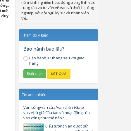
trong
năm kinh nghiệm hoạt động trong lĩnh vực
lỏng,
cung cấp và tư vấn về van và thiết bị công
i mở
nghiệp, với đội ngũ kỹ sư và nhân viên
o duy
trẻ...
Thăm dò ý kiến
Bảo hành bao lâu?
Bảo hành 12 tháng sau khi giao
hàng
Tin xem nhiều
Van cổng/van cửa/van chặn (Gate
valve) là gì ? Cấu tạo và hoạt động của
van cổng như thế nào?
Biểu tượng Van được sử