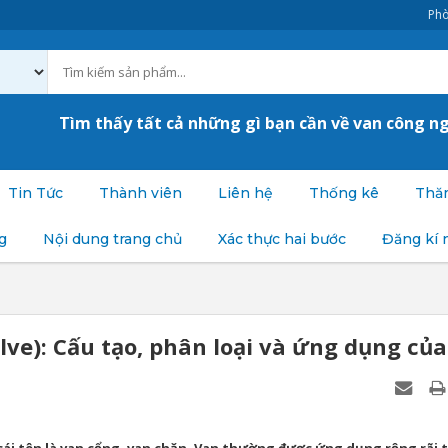
Phò
Tìm thấy tất cả những gì bạn cần về van công n
Tin Tức
Thành viên
Liên hệ
Thống kê
Thăm
g
Nội dung trang chủ
Xác thực hai bước
Đăng kí 
lve): Cấu tạo, phân loại và ứng dụng của