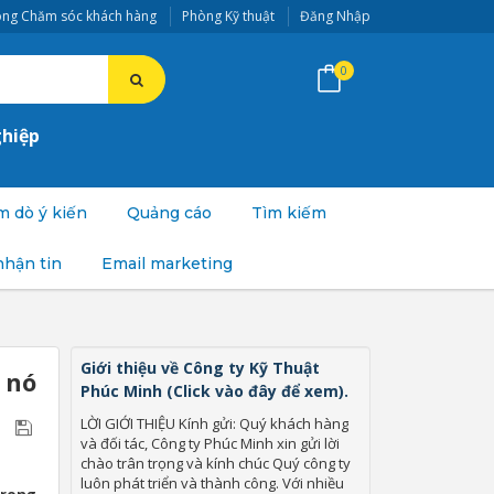
ng Chăm sóc khách hàng
Phòng Kỹ thuật
Đăng Nhập
0
ghiệp
 dò ý kiến
Quảng cáo
Tìm kiếm
nhận tin
Email marketing
Giới thiệu về Công ty Kỹ Thuật
 nó
Phúc Minh (Click vào đây để xem).
LỜI GIỚI THIỆU Kính gửi: Quý khách hàng
và đối tác, Công ty Phúc Minh xin gửi lời
chào trân trọng và kính chúc Quý công ty
luôn phát triển và thành công. Với nhiều