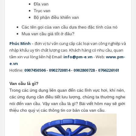
Đĩa van
Trục van
Bộ phận điều khiển van
Các tên gọi của van cầu dựa theo đặc tính của nó
Mua van cầu giá tốt ở đâu?
Phúc Minh
– đơn vị tư vấn cung cấp các loại van công nghiệp và
nhập khẩu uy tín chất lượng cao. Khách hàng có nhu cầu, quan
tâm xin vui lòng liên hệ Email:
info@pm-e.vn
- Web:
www.pm-
e.vn
Hotline:
0907450506
-
0902720814
-
0902800728
-
0766226161
Van cầu là gì?
Trong các ứng dụng liên quan đến các lĩnh vực hơi, khí nén,
các ứng dụng cần điều tiết lưu lượng, chúng ta thường nghe
nói đến van cầu. Vậy van cầu là gì? Bài viết hôm nay sẽ giới
thiệu cho quý vị các thông tin cơ bản của van cầu.