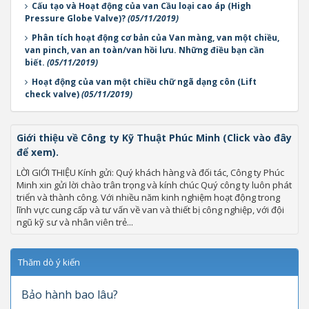
Cấu tạo và Hoạt động của van Cầu loại cao áp (High
Pressure Globe Valve)?
(05/11/2019)
Phân tích hoạt động cơ bản của Van màng, van một chiều,
van pinch, van an toàn/van hồi lưu. Những điều bạn cần
biết.
(05/11/2019)
Hoạt động của van một chiều chữ ngã dạng côn (Lift
check valve)
(05/11/2019)
Giới thiệu về Công ty Kỹ Thuật Phúc Minh (Click vào đây
để xem).
LỜI GIỚI THIỆU Kính gửi: Quý khách hàng và đối tác, Công ty Phúc
Minh xin gửi lời chào trân trọng và kính chúc Quý công ty luôn phát
triển và thành công. Với nhiều năm kinh nghiệm hoạt động trong
lĩnh vực cung cấp và tư vấn về van và thiết bị công nghiệp, với đội
ngũ kỹ sư và nhân viên trẻ...
Thăm dò ý kiến
Bảo hành bao lâu?