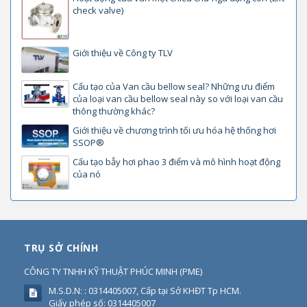
check valve)
Giới thiệu về Công ty TLV
Cấu tạo của Van cầu bellow seal? Những ưu điểm
của loại van cầu bellow seal này so với loại van cầu
thông thường khác?
Giới thiệu về chương trình tối ưu hóa hệ thống hơi
SSOP®
Cấu tạo bẫy hơi phao 3 điểm và mô hình hoạt động
của nó
TRỤ SỞ CHÍNH
CÔNG TY TNHH KỸ THUẬT PHÚC MINH
(
PME
)
M.S.D.N: : 0314405007, Cấp tại Sở KHĐT Tp HCM.
Giấy phép số: 0314405007