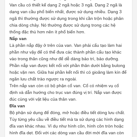
Van cầu có thiết kế dạng 2 ngã hoặc 3 ngã. Dạng 2 ngã là
dạng van cầu phổ biến nhất, được sử dụng nhiều. Dạng 3
ngã thì thường được sử dụng trong khi cần trộn hoặc phân
chia dòng chảy. Nó thường được sử dụng trong các hệ
thống đặc thù hơn nên ít phổ biến hơn.
Nắp van
Là phần nắp đậy ở trên của van. Van phải cấu tạo làm hai
phần như vậy để có thể đưa các thành phần cấu tạo khác
vào trong thân cũng như để dễ dàng bảo trì, bảo dưỡng.
Phần nắp van được kết nối với phần thân dưới bằng bulong
hoặc vặn ren. Giữa hai phần kết nối thì có gioăng làm kín để
ngăn lưu chất trào ngược ra ngoài.
Trên nắp van còn có bộ phận cổ van. Cổ có nhiệm vụ cố
định và dẫn hướng cho trục van đúng vị trí. Nắp van được
đúc cùng với vật liệu của thân van.
Đĩa van
Bộ phận sử dụng để đóng, mở hoặc điều tiết dòng lưu chất.
Tùy từng yêu cầu về điều tiết mà ta sử dụng các hình dạng
đĩa van khác nhau. Ví dụ như hình côn, hình côn tròn hoặc
hình đĩa dẹt. Đối với các dòng van cầu đời mới đĩa van còn