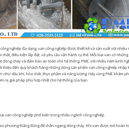
công nghiệp đa dạng, van công nghiệp được thiết kế và sản xuất với nhiều
 chất, điều kiện lắp đặt, và yêu cầu vận hành cụ thể. Mỗi loại van có những
soát dòng chảy và đảm bảo an toàn cho hệ thống. PME, với nhiều năm kinh n
o giới thiệu đến quý khách hàng những dòng sản phẩm van công nghiệp nhập
vực như dầu khí, hóa chất, thực phẩm và năng lượng. Hãy cùng PME khám p
m ra giải pháp phù hợp nhất cho hệ thống của bạn.
loại van công nghiệp phổ biến trong nhiều ngành công nghiệp.
theo phương thẳng đứng để chắn ngang dòng chảy. Khi van được mở hoàn t