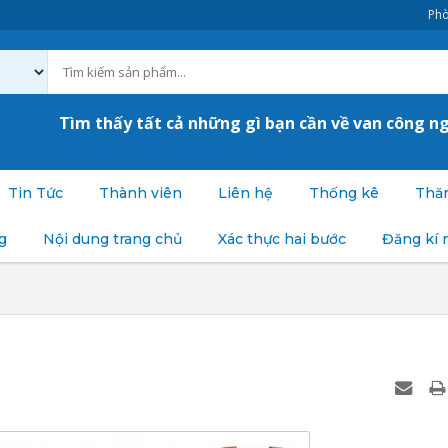
Phò
Tìm thấy tất cả những gì bạn cần về van công n
Tin Tức
Thành viên
Liên hệ
Thống kê
Thăm
g
Nội dung trang chủ
Xác thực hai bước
Đăng kí 