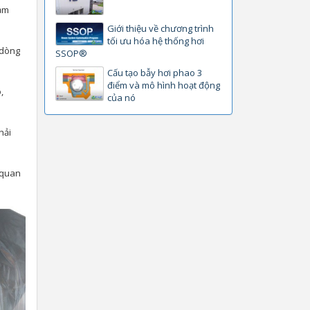
đảm
Giới thiệu về chương trình
tối ưu hóa hệ thống hơi
 dòng
SSOP®
Cấu tạo bẫy hơi phao 3
điểm và mô hình hoạt động
,
của nó
hải
ò quan