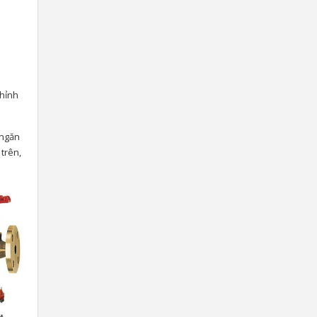
chỉnh
 ngăn
 trên,