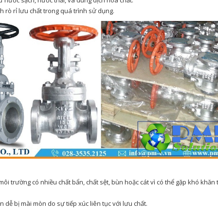
 nước sạch, nước thải, và dung dịch hóa chất.
 rò rỉ lưu chất trong quá trình sử dụng.
i trường có nhiều chất bẩn, chất sệt, bùn hoặc cát vì có thể gặp khó khăn 
dễ bị mài mòn do sự tiếp xúc liên tục với lưu chất.