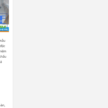
 mẫu
 đặc
ghiệm
 khẩu
há
oàn,