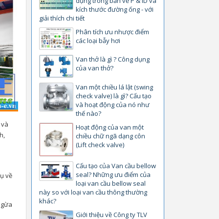
dụng trong bản vẽ P & ID và
kích thước đường ống - với
giải thích chi tiết
Phân tích ưu nhược điểm
các loại bẫy hơi
Van thở là gì ? Công dụng
của van thở?
Van một chiều lá lật (swing
check valve) là gì? Cấu tạo
và hoạt động của nó như
thế nào?
 và
Hoạt động của van một
h,
chiều chữ ngã dạng côn
(Lift check valve)
Cấu tạo của Van cầu bellow
seal? Những ưu điểm của
dụ về
loại van cầu bellow seal
này so với loại van cầu thông thường
khác?
 ngừa
Giới thiệu về Công ty TLV