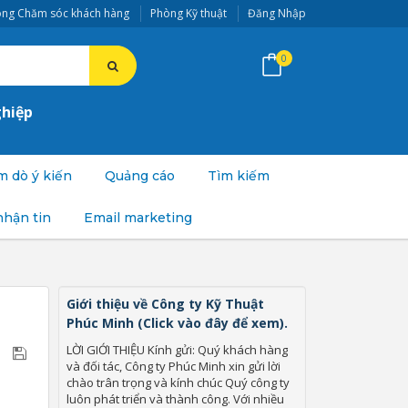
ng Chăm sóc khách hàng
Phòng Kỹ thuật
Đăng Nhập
0
ghiệp
 dò ý kiến
Quảng cáo
Tìm kiếm
nhận tin
Email marketing
Giới thiệu về Công ty Kỹ Thuật
Phúc Minh (Click vào đây để xem).
LỜI GIỚI THIỆU Kính gửi: Quý khách hàng
và đối tác, Công ty Phúc Minh xin gửi lời
chào trân trọng và kính chúc Quý công ty
luôn phát triển và thành công. Với nhiều