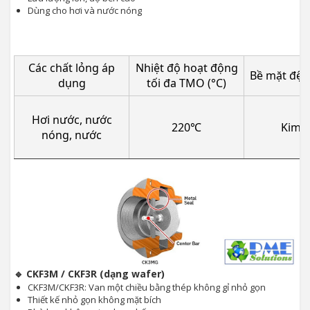
Dùng cho hơi và nước nóng
Các chất lỏng áp
Nhiệt độ hoạt động
Bề mặt đệm
dụng
tối đa TMO (°C)
Hơi nước, nước
220℃
Kim l
nóng, nước
🔹 CKF3M / CKF3R (dạng wafer)
CKF3M/CKF3R: Van một chiều bằng thép không gỉ nhỏ gọn
Thiết kế nhỏ gọn không mặt bích