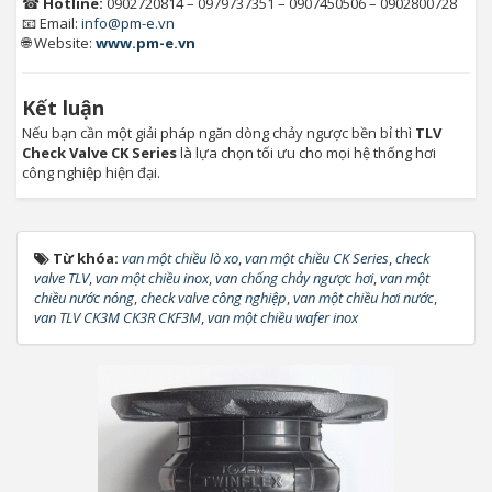
☎
Hotline:
0902720814 – 0979737351 – 0907450506 – 0902800728
📧 Email:
info@pm-e.vn
🌐 Website:
www.pm-e.vn
Kết luận
Nếu bạn cần một giải pháp ngăn dòng chảy ngược bền bỉ thì
TLV
Check Valve CK Series
là lựa chọn tối ưu cho mọi hệ thống hơi
công nghiệp hiện đại.
Từ khóa:
van một chiều lò xo
,
van một chiều CK Series
,
check
valve TLV
,
van một chiều inox
,
van chống chảy ngược hơi
,
van một
chiều nước nóng
,
check valve công nghiệp
,
van một chiều hơi nước
,
van TLV CK3M CK3R CKF3M
,
van một chiều wafer inox