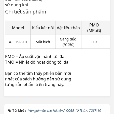
sử dụng khí.
Chi tiết sản phẩm
PMO
Model
Kiểu kết nối
Vật liệu thân
T
(MPaG)
Gang đúc
A-COSR-10
Mặt bích
0,9
(FC250)
PMO = Áp suất vận hành tối đa
TMO = Nhiệt độ hoạt động tối đa
Bạn có thể tìm thấy phiên bản mới
nhất của sách hướng dẫn sử dụng
từng sản phẩm trên trang này.
Từ khóa:
Van giảm áp cho khí nén A-COSR-10 TLV
,
A-COSR-10