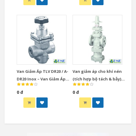
Van Giảm Áp TLV DR20 / A-
Van giảm áp cho khí nén
DR20 Inox – Van Giảm Áp
(tích hợp bộ tách & bẫy)
Trực Tiếp Nhỏ Gọn Cho
ACOS-10 TLV
0 đ
0 đ
Hơi & Khí Nén