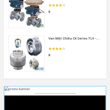
0
Van Một Chiều CK Series TLV –...
0
------------------------------------------