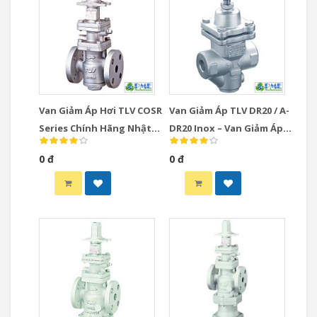
Van Giảm Áp Hơi TLV COSR
Van Giảm Áp TLV DR20 / A-
Series Chính Hãng Nhật
DR20 Inox – Van Giảm Áp
Bản
Trực Tiếp Nhỏ Gọn Cho
0 đ
0 đ
Hơi & Khí Nén