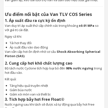
van giảm áp, kéo dài tuổi thọ van và đảm bảo hiệu suất gia nhiệt.
Ưu điểm nổi bật của Van TLV COS Series
1. Áp suất đầu ra cực kỳ ổn định
Van duy trì áp suất thứ cấp chính xác trong khoảng
±0.01 MPa
so
với giá trị cài đặt.
Ngay cả khi:
Tải hơi thay đổi
Áp suất đầu vào dao động
Van vẫn cấp hơi ổn định nhờ cơ cấu
Shock Absorbing Spherical
Piston (SAS)
.
2. Cung cấp hơi khô chất lượng cao
Bộ tách nước Cyclone tích hợp loại bỏ đến
98% nước ngưng
trong
hơi đầu vào.
Kết quả:
Tăng hiệu quả truyền nhiệt
Giảm búa nước
Giảm xói mòn van và thiết bị
3. Tích hợp bẫy hơi Free Float®
Nước ngưng sau khi tách sẽ được xả tự động qua bẫy hơi Free