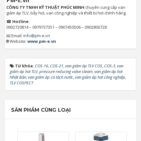
PM-E.vn
CÔNG TY TNHH KỸ THUẬT PHÚC MINH
chuyên cung cấp van
giảm áp TLV, bẫy hơi, van công nghiệp và thiết bị hơi chính hãng.
☎
Hotline:
0902720814 – 0979737351 – 0907450506 – 0902800728
📧 Email:
info@pm-e.vn
🌐 Website:
www.pm-e.vn
Từ khóa:
COS-16
,
COS-21
,
van giảm áp TLV COS
,
COS-3
,
van
giảm áp hơi TLV
,
pressure reducing valve steam
,
van giảm áp hơi
Nhật Bản
,
van giảm áp có tách nước
,
van giảm áp hơi công nghiệp
,
TLV COSPECT
SẢN PHẨM CÙNG LOẠI