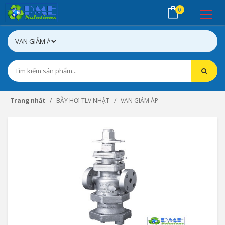
0
Trang nhất
BẪY HƠI TLV NHẬT
VAN GIẢM ÁP