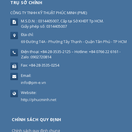
TRỤ SỞ CHÍNH
CÔNG TY TNHH KỸ THUẬT PHÚC MINH
(
PME
)
M.S.D.N: : 0314405007, Cấp tại Sở KHĐT Tp HCM.
Giấy phép số: 0314405007
Địa chỉ:
69 Đường T4A - Phường Tây Thạnh - Quận Tân Phú - TP HCM
Điện thoại:
+84-28-3535-2125 – Hotline: +84 0766 22 6161 -
Zalo :0902720814
Fax:
+84-28-3535-0254
Email:
info@pm-e.vn
Website:
http://phucminh.net
CHÍNH SÁCH QUY ĐỊNH
Chính sách quy định chung