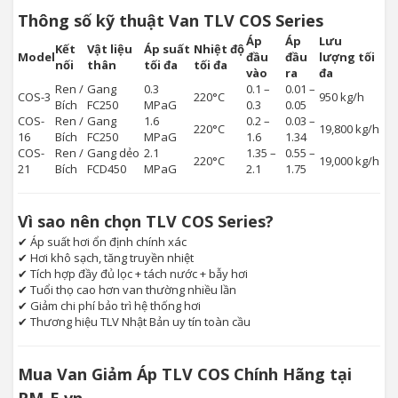
Thông số kỹ thuật Van TLV COS Series
Áp
Áp
Lưu
Kết
Vật liệu
Áp suất
Nhiệt độ
Model
đầu
đầu
lượng tối
nối
thân
tối đa
tối đa
vào
ra
đa
Ren /
Gang
0.3
0.1 –
0.01 –
COS-3
220°C
950 kg/h
Bích
FC250
MPaG
0.3
0.05
COS-
Ren /
Gang
1.6
0.2 –
0.03 –
220°C
19,800 kg/h
16
Bích
FC250
MPaG
1.6
1.34
COS-
Ren /
Gang dẻo
2.1
1.35 –
0.55 –
220°C
19,000 kg/h
21
Bích
FCD450
MPaG
2.1
1.75
Vì sao nên chọn TLV COS Series?
✔ Áp suất hơi ổn định chính xác
✔ Hơi khô sạch, tăng truyền nhiệt
✔ Tích hợp đầy đủ lọc + tách nước + bẫy hơi
✔ Tuổi thọ cao hơn van thường nhiều lần
✔ Giảm chi phí bảo trì hệ thống hơi
✔ Thương hiệu TLV Nhật Bản uy tín toàn cầu
Mua Van Giảm Áp TLV COS Chính Hãng tại