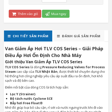
Thêm vào giỏ
Mua ngay
CHI TIẾT SẢN PHẨM
ĐÁNH GIÁ SẢN PHẨM
Van Giảm Áp Hơi TLV COS Series – Giải Pháp
Điều Áp Hơi Ổn Định Cho Nhà Máy
Giới thiệu Van Giảm Áp TLV COS Series
TLV COS Series
là dòng
Pressure Reducing Valves for Process
Steam
cao cấp của
TLV Nhật Bản
, được thiết kế chuyên dụng cho
hệ thống hơi công nghiệp yêu cầu áp suất đầu ra ổn định, hơi khô
sạch và độ bền cao.
Điểm nổi bật của dòng COS là tích hợp sẵn:
Lọc Y (Strainer)
Bộ tách nước Cyclone SCE
Bẫy hơi Free Float®
Nhờ đó giúp loại bỏ cáu cặn, rỉ sét và nước ngưng trước khi đi vào