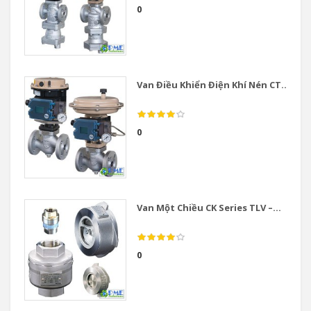
0
Van Điều Khiển Điện Khí Nén CT...
0
Van Một Chiều CK Series TLV –...
0