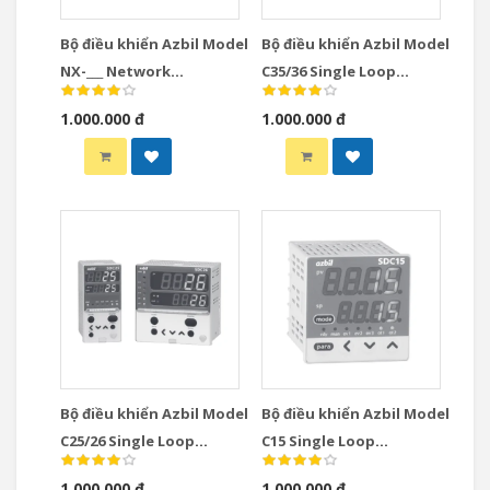
Bộ điều khiển Azbil Model
Bộ điều khiển Azbil Model
NX-___ Network
C35/36 Single Loop
Instrumentation
Controllers
1.000.000 đ
1.000.000 đ
Modules Controllers
Bộ điều khiển Azbil Model
Bộ điều khiển Azbil Model
C25/26 Single Loop
C15 Single Loop
Controllers
Controllers
1.000.000 đ
1.000.000 đ