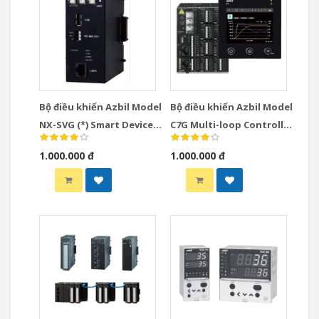
Bộ điều khiển Azbil Model
Bộ điều khiển Azbil Model
NX-SVG (*) Smart Device
C7G Multi-loop Controller
Gateway
with Multifunction
1.000.000 đ
1.000.000 đ
Display Model