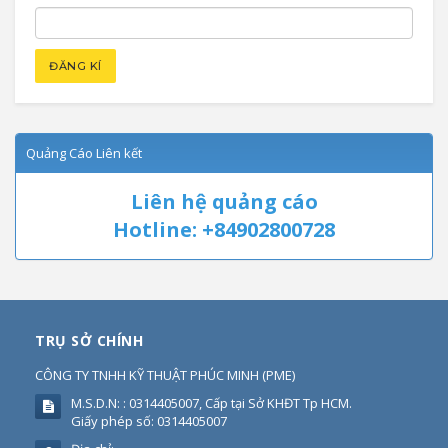
Quảng Cáo Liên kết
Liên hệ quảng cáo
Hotline: +84902800728
TRỤ SỞ CHÍNH
CÔNG TY TNHH KỸ THUẬT PHÚC MINH
(
PME
)
M.S.D.N: : 0314405007, Cấp tại Sở KHĐT Tp HCM.
Giấy phép số: 0314405007