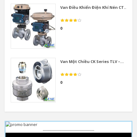
Van Điều Khiển Điện Khí Nén CT...
0
Van Một Chiều CK Series TLV –...
0
------------------------------------------