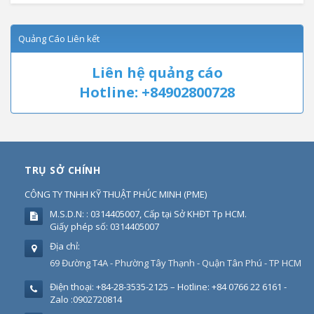
Quảng Cáo Liên kết
Liên hệ quảng cáo
Hotline: +84902800728
TRỤ SỞ CHÍNH
CÔNG TY TNHH KỸ THUẬT PHÚC MINH
(
PME
)
M.S.D.N: : 0314405007, Cấp tại Sở KHĐT Tp HCM.
Giấy phép số: 0314405007
Địa chỉ:
69 Đường T4A - Phường Tây Thạnh - Quận Tân Phú - TP HCM
Điện thoại:
+84-28-3535-2125 – Hotline: +84 0766 22 6161 -
Zalo :0902720814