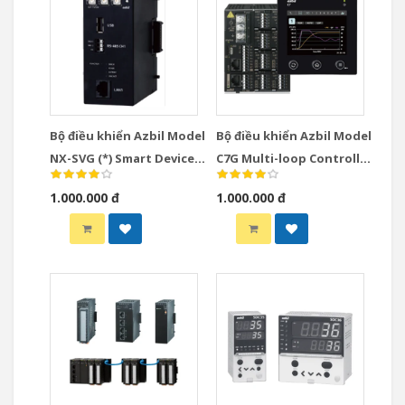
Bộ điều khiển Azbil Model
Bộ điều khiển Azbil Model
NX-SVG (*) Smart Device
C7G Multi-loop Controller
Gateway
with Multifunction
1.000.000 đ
1.000.000 đ
Display Model