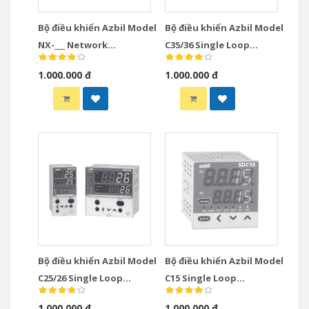
Bộ điều khiển Azbil Model
Bộ điều khiển Azbil Model
NX-___ Network
C35/36 Single Loop
Instrumentation
Controllers
1.000.000 đ
1.000.000 đ
Modules Controllers
Bộ điều khiển Azbil Model
Bộ điều khiển Azbil Model
C25/26 Single Loop
C15 Single Loop
Controllers
Controllers
1.000.000 đ
1.000.000 đ