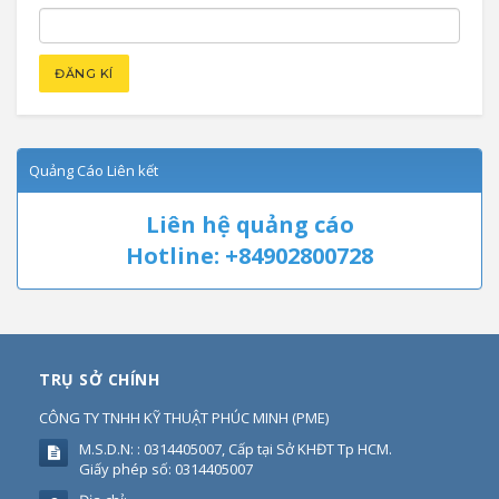
Quảng Cáo Liên kết
Liên hệ quảng cáo
Hotline: +84902800728
TRỤ SỞ CHÍNH
CÔNG TY TNHH KỸ THUẬT PHÚC MINH
(
PME
)
M.S.D.N: : 0314405007, Cấp tại Sở KHĐT Tp HCM.
Giấy phép số: 0314405007