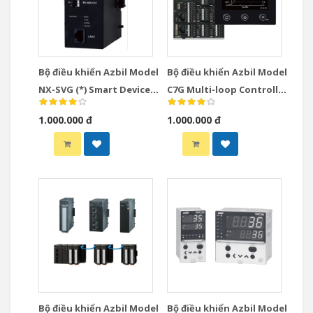
Bộ điều khiển Azbil Model
Bộ điều khiển Azbil Model
NX-SVG (*) Smart Device
C7G Multi-loop Controller
Gateway
with Multifunction
1.000.000 đ
1.000.000 đ
Display Model
Bộ điều khiển Azbil Model
Bộ điều khiển Azbil Model