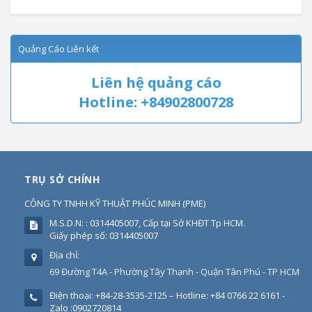
Quảng Cáo Liên kết
Liên hệ quảng cáo
Hotline: +84902800728
TRỤ SỞ CHÍNH
CÔNG TY TNHH KỸ THUẬT PHÚC MINH
(
PME
)
M.S.D.N: : 0314405007, Cấp tại Sở KHĐT Tp HCM.
Giấy phép số: 0314405007
Địa chỉ:
69 Đường T4A - Phường Tây Thạnh - Quận Tân Phú - TP HCM
Điện thoại:
+84-28-3535-2125 – Hotline: +84 0766 22 6161 -
Zalo :0902720814