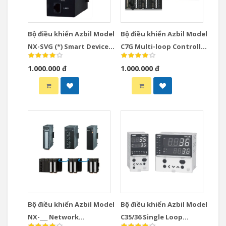
Bộ điều khiển Azbil Model
Bộ điều khiển Azbil Model
NX-SVG (*) Smart Device
C7G Multi-loop Controller
Gateway
with Multifunction
1.000.000 đ
1.000.000 đ
Display Model
Bộ điều khiển Azbil Model
Bộ điều khiển Azbil Model
NX-___ Network
C35/36 Single Loop