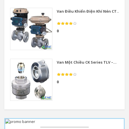
Van Điều Khiển Điện Khí Nén CT...
0
Van Một Chiều CK Series TLV –...
0
------------------------------------------