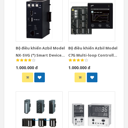
Bộ điều khiển Azbil Model
Bộ điều khiển Azbil Model
NX-SVG (*) Smart Device
C7G Multi-loop Controller
Gateway
with Multifunction
1.000.000 đ
1.000.000 đ
Display Model