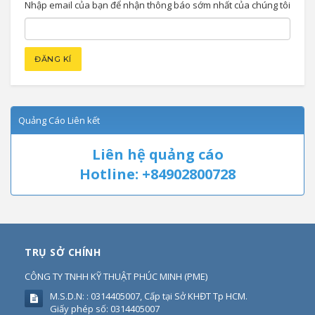
Nhập email của bạn để nhận thông báo sớm nhất của chúng tôi
Quảng Cáo Liên kết
Liên hệ quảng cáo
Hotline: +84902800728
TRỤ SỞ CHÍNH
CÔNG TY TNHH KỸ THUẬT PHÚC MINH
(
PME
)
M.S.D.N: : 0314405007, Cấp tại Sở KHĐT Tp HCM.
Giấy phép số: 0314405007