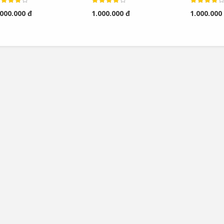
nstrumentation Modules
Controllers
Controlle
.000.000 đ
1.000.000 đ
1.000.000
ontrollers