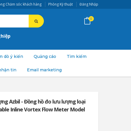
ng Chăm sóc khách hàng
Phòng Kỹ thuật
Đăng Nhập
0
ghiệp
 dò ý kiến
Quảng cáo
Tìm kiếm
nhận tin
Email marketing
ợng Azbil - Đồng hồ đo lưu lượng loại
iable Inline Vortex Flow Meter Model