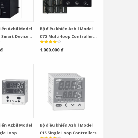
hiển Azbil Model
Bộ điều khiển Azbil Model
) Smart Device
C7G Multi-loop Controller
with Multifunction Display
 đ
1.000.000 đ
Model
hiển Azbil Model
Bộ điều khiển Azbil Model
ngle Loop
C15 Single Loop Controllers