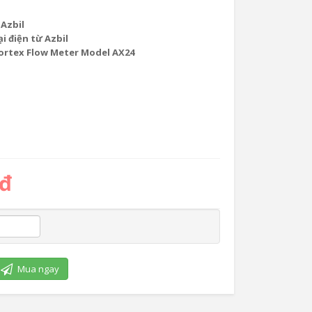
 Azbil
i điện từ Azbil
Vortex Flow Meter Model AX24
 đ
Mua ngay