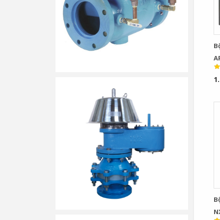
B
A
R
1
B
N