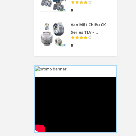
0
Van Một Chiều CK
Series TLV –...
0
------------------------------------------