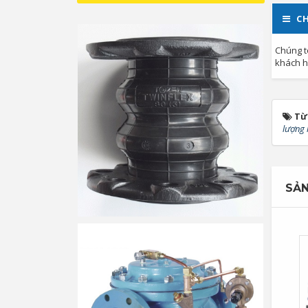
CH
Chúng t
khách h
Từ
lượng 
SẢN