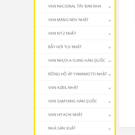
VAN NACIONAL TÂY BAN NHA
VAN MÀNG NDV NHẬT
VAN KITZ NHẬT
BẪY HƠI TLV NHẬT
VAN NHỰA A-SUNG HÀN QUỐC
ĐỒNG HỒ ÁP YAMAMOTO NHẬT
VAN AZBIL NHẬT
VAN SAMYANG HÀN QUỐC
VAN HITACHI NHẬT
NHÀ SẢN XUẤT