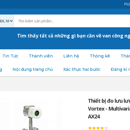
Phò
Tìm thấy tất cả những gì bạn cần về van công n
Tin Tức
Thành viên
Liên hệ
Thống kê
Thăm
g
Nội dung trang chủ
Xác thực hai bước
Đăng kí 
Thiết bị đo lưu lư
Vortex - Multivar
AX24