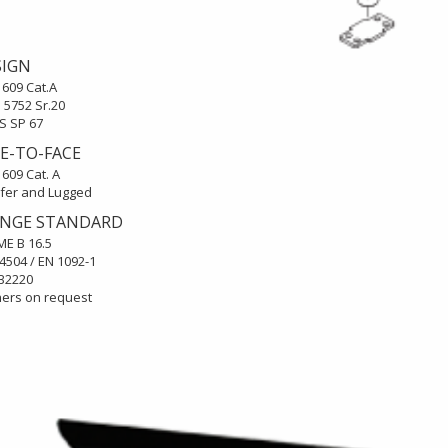
SIGN
 609 Cat.A
O 5752 Sr.20
S SP 67
E-TO-FACE
 609 Cat. A
fer and Lugged
ANGE STANDARD
ME B 16.5
 4504 / EN 1092-1
 B2220
Bơm Thu Hồi Nước
Van Giảm Áp Hơi TLV
hers on request
Ngưng TLV...
COSR...
0
0
Bơm Thu Hồi Nước
Van Giảm Áp Hơi TLV
Ngưng Chân...
COS Series...