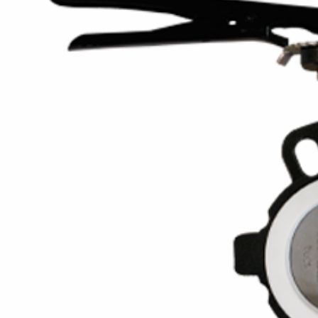
0
0
Bơm Thu Hồi Nước
Van Xả Bypass TLV
Ngưng TLV...
BD800 Chính...
0
0