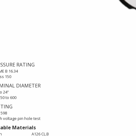
SSURE RATING
ME B 16.34
ass 150
MINAL DIAMETER
to 24”
 50 to 600
STING
 598
gh voltage pin hole test
cable Materials
n
A126 CL.B