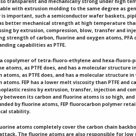
also transparent and mechanically strong under high tem
cable with extrusion molding to the same degree as gene
y is important, such a semiconductor wafer baskets, pipi
as better mechanical strength at high temperature than 
ssing by extrusion, compression, blow, transfer and inj
ng strength of carbon, fluorine and oxygen atoms, PFA
nding capabilities as PTFE.
 a copolymer of tetra-fluoro-ethylene and hexa-fluoro-p
ine atoms, as PTFE does, and has a molecular structure 
n atoms, as PTFE does, and has a molecular structure in
n atoms. FEP has a lower melt viscosity than PTFE and c
oplastic resins by extrusion, transfer, injection and c
y between its carbon and fluorine atoms is so high, and
unded by fluorine atoms, FEP fluorocarbon polymer retain
al stability.
luorine atoms completely cover the carbon chain backb
attack. The fluorine atoms are also responsible for low 