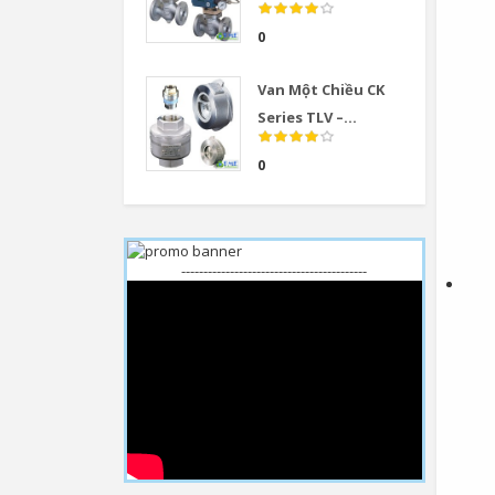
0
Van Một Chiều CK
Series TLV –...
0
------------------------------------------