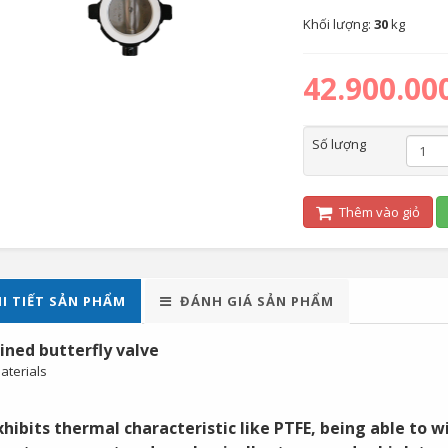
Khối lượng:
30
kg
42.900.00
Số lượng
Thêm vào giỏ
I TIẾT SẢN PHẨM
ĐÁNH GIÁ SẢN PHẨM
ined butterfly valve
aterials
xhibits thermal characteristic like PTFE, being able to 