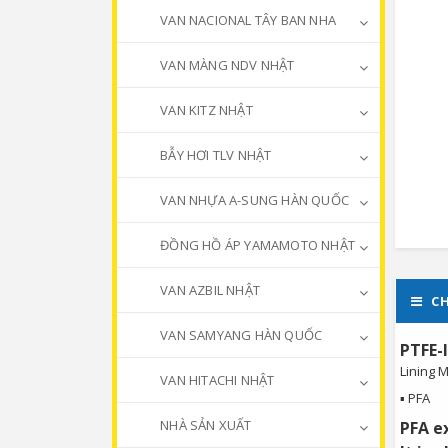
VAN NACIONAL TÂY BAN NHA
VAN MÀNG NDV NHẬT
VAN KITZ NHẬT
BẪY HƠI TLV NHẬT
VAN NHỰA A-SUNG HÀN QUỐC
ĐỒNG HỒ ÁP YAMAMOTO NHẬT
VAN AZBIL NHẬT
CH
VAN SAMYANG HÀN QUỐC
PTFE-l
Lining M
VAN HITACHI NHẬT
▪ PFA
NHÀ SẢN XUẤT
PFA e