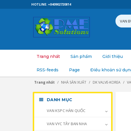
HOTLINE: +840902720814
Trang nhất
Sản phẩm
Giới thiệu
RSS-feeds
Page
Điều khoản sử dụn
Trang nhất
NHÀ SẢN XUẤT
DK VALVE-KOREA
V
DANH MỤC
VAN KSPC HÀN QUỐC
VAN VYC TÂY BAN NHA