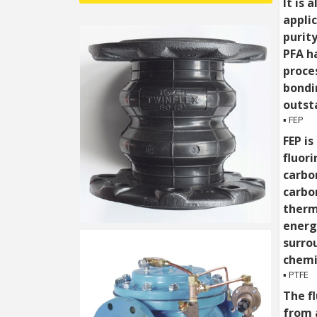
It is 
appli
purit
PFA h
proce
bondi
outsta
▪ FEP
FEP is
fluor
carbo
carbo
therm
energ
surro
chemic
▪ PTFE
The f
from 