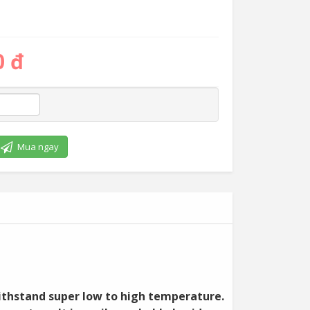
0 đ
Mua ngay
withstand super low to high temperature.