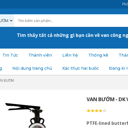
Phò
Tìm thấy tất cả những gì bạn cần về van công n
Tin Tức
Thành viên
Liên hệ
Thống kê
Thăm
g
Nội dung trang chủ
Xác thực hai bước
Đăng kí 
AN BƯỚM
VAN BƯỚM - DK VA
PTFE-lined butterf