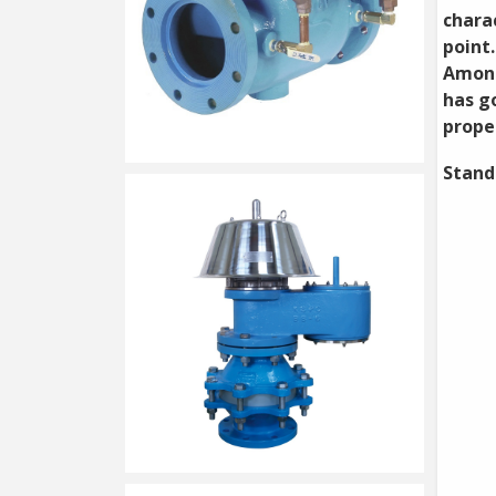
charac
point.
Among 
has go
proper
Stand