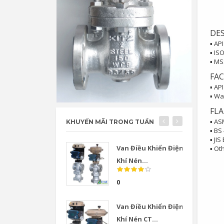
DE
▪ API
▪ IS
▪ MS
FAC
▪ API
▪ Wa
FL
▪ AS
KHUYẾN MÃI TRONG TUẦN
▪ BS
▪ JIS
Van Điều Khiển Điện
▪ Ot
Khí Nén...
0
Van Điều Khiển Điện
Khí Nén CT...