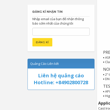
ĐĂNG KÍ NHẬN TIN
Nhập email của bạn để nhận thông
báo sớm nhất của chúng tôi
PRE
▪ AS
▪ Cl
Quảng Cáo Liên kết
NO
Liên hệ quảng cáo
▪ 2” 
▪ DN
Hotline: +84902800728
TE
▪ API
▪ Hi
Appli
Cast Iro