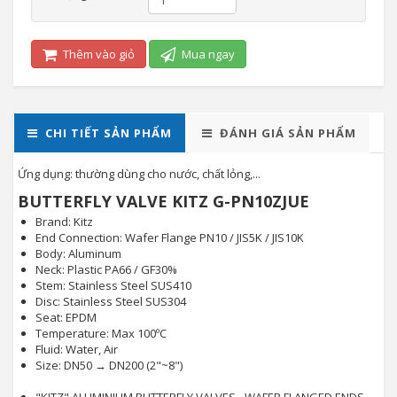
Thêm vào giỏ
Mua ngay
CHI TIẾT SẢN PHẨM
ĐÁNH GIÁ SẢN PHẨM
Ứng dụng: thường dùng cho nước, chất lỏng,...
BUTTERFLY VALVE KITZ G-PN10ZJUE
Brand: Kitz
End Connection: Wafer Flange PN10 / JIS5K / JIS10K
Body: Aluminum
Neck: Plastic PA66 / GF30%
Stem: Stainless Steel SUS410
Disc: Stainless Steel SUS304
Seat: EPDM
Temperature: Max 100ºC
Fluid: Water, Air
Size: DN50 → DN200 (2"~8")