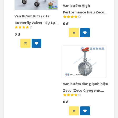
Van bướm High
Performance hiệu Zeco
Van Bướm Kitz (Kitz
(Zeco High Performance
Butterfly Valve) – Sự Lựa
0 đ
Butterfly Valve)
Chọn Hoàn Hảo Cho Hệ
0 đ
Thống Cấp Thoát Nước
Van bướm đông lạnh hiệu
Zeco (Zeco Cryogenic
Butterfly Valve)
0 đ