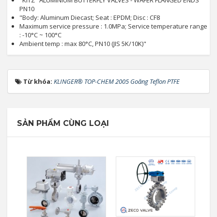
"KITZ" ALUMINIUM BUTTERFLY VALVES - WAFER FLANGED ENDS
PN10
"Body: Aluminum Diecast; Seat : EPDM; Disc : CF8
Maximum service pressure : 1.0MPa; Service temperature range
: -10°C ~ 100°C
Ambient temp : max 80°C, PN10 (JIS 5K/10K)"
Từ khóa:
KLINGER® TOP-CHEM 2005 Goăng Teflon PTFE
SẢN PHẨM CÙNG LOẠI