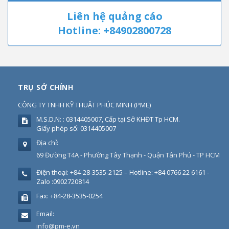
Liên hệ quảng cáo
Hotline: +84902800728
TRỤ SỞ CHÍNH
CÔNG TY TNHH KỸ THUẬT PHÚC MINH
(
PME
)
M.S.D.N: : 0314405007, Cấp tại Sở KHĐT Tp HCM.
Giấy phép số: 0314405007
Địa chỉ:
69 Đường T4A - Phường Tây Thạnh - Quận Tân Phú - TP HCM
Điện thoại:
+84-28-3535-2125 – Hotline: +84 0766 22 6161 -
Zalo :0902720814
Fax:
+84-28-3535-0254
Email:
info@pm-e.vn