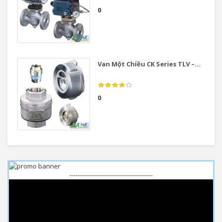
0
Van Một Chiều CK Series TLV –...
0
------------------------------------------