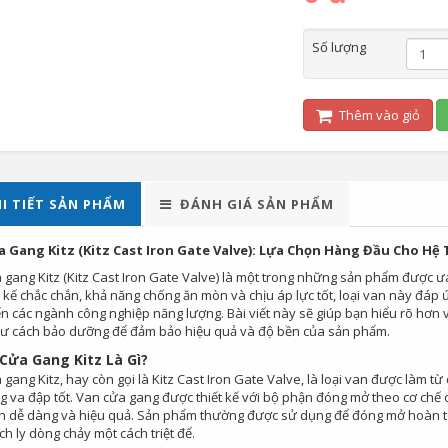
Số lượng
Thêm vào giỏ
I TIẾT SẢN PHẨM
ĐÁNH GIÁ SẢN PHẨM
a Gang Kitz (Kitz Cast Iron Gate Valve): Lựa Chọn Hàng Đầu Cho H
 gang Kitz (Kitz Cast Iron Gate Valve) là một trong những sản phẩm được 
t kế chắc chắn, khả năng chống ăn mòn và chịu áp lực tốt, loại van này đáp 
n các ngành công nghiệp năng lượng. Bài viết này sẽ giúp bạn hiểu rõ hơn
ư cách bảo dưỡng để đảm bảo hiệu quả và độ bền của sản phẩm.
Cửa Gang Kitz Là Gì?
gang Kitz, hay còn gọi là Kitz Cast Iron Gate Valve, là loại van được làm từ
g va đập tốt. Van cửa gang được thiết kế với bộ phận đóng mở theo cơ chế
h dễ dàng và hiệu quả. Sản phẩm thường được sử dụng để đóng mở hoàn t
h ly dòng chảy một cách triệt để.