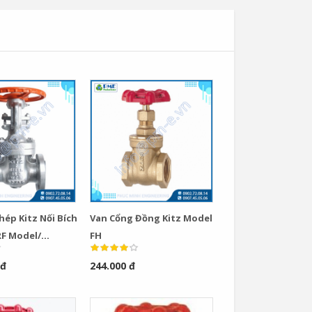
hép Kitz Nối Bích
Van Cổng Đồng Kitz Model
Van Cầu Ống Xếp
F Model/
FH
TLV BE1 –...
LS
 đ
244.000 đ
0