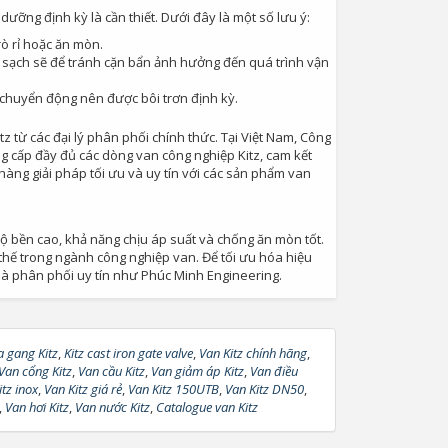
ưỡng định kỳ là cần thiết. Dưới đây là một số lưu ý:
rò rỉ hoặc ăn mòn.
h sạch sẽ để tránh cặn bẩn ảnh hưởng đến quá trình vận
n chuyển động nên được bôi trơn định kỳ.
từ các đại lý phân phối chính thức. Tại Việt Nam, Công
g cấp đầy đủ các dòng van công nghiệp Kitz, cam kết
àng giải pháp tối ưu và uy tín với các sản phẩm van
ộ bền cao, khả năng chịu áp suất và chống ăn mòn tốt.
 thế trong ngành công nghiệp van. Để tối ưu hóa hiệu
à phân phối uy tín như Phúc Minh Engineering.
 gang Kitz
,
Kitz cast iron gate valve
,
Van Kitz chính hãng
,
Van cổng Kitz
,
Van cầu Kitz
,
Van giảm áp Kitz
,
Van điều
tz inox
,
Van Kitz giá rẻ
,
Van Kitz 150UTB
,
Van Kitz DN50
,
,
Van hơi Kitz
,
Van nước Kitz
,
Catalogue van Kitz