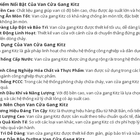
iểm Nổi Bật Của Van Cửa Gang Kitz
Bền Cao
: Chất liệu gang giúp van có độ bền cao, chịu được áp suất lớn và h
ng Ăn Mòn Tốt
: Van cửa gang Kitz có khả năng chống ăn mòn tốt, đặc biệt
 không ăn mòn.
àng Lắp Đặt và Bảo Trì
: Van cửa gang Kitz được thiết kế tối ưu, dễ dàng l
t Động Linh Hoạt
: Thiết kế van cửa với cánh cửa di chuyển thẳng đứng
đến dòng chảy.
Dụng Của Van Cửa Gang Kitz
 gang Kitz là giải pháp linh hoạt cho nhiều hệ thống công nghiệp và dân dụ
Thống Cấp Nước
: Van cửa gang Kitz được ứng dụng rộng rãi trong hệ thốn
nh Công Nghiệp Hóa Chất và Thực Phẩm
: Van được sử dụng trong các 
ngành công nghiệp thực phẩm.
Thống PCCC
: Trong các hệ thống phòng cháy chữa cháy, van cửa gang Kit
 quả.
nh Dầu Khí và Năng Lượng
: Với độ bền cao, van cửa gang Kitz là lựa c
g, và các hệ thống xử lý chất lỏng có áp suất cao.
o Nên Chọn Van Cửa Gang Kitz
ơng Hiệu Đáng Tin Cậy
: Kitz là thương hiệu hàng đầu từ Nhật Bản, nổi t
t Lượng Cao
: Van cửa gang Kitz được sản xuất theo tiêu chuẩn quốc tế, đ
u Quả Kinh Tế
: So với các loại van khác, van cửa gang Kitz có chi phí hợp 
hiệu quả vận hành.
 Trì Dễ Dàng
: Van cửa gang Kitz được thiết kế đơn giản, giúp bảo trì và s
ng Dẫn Bảo Dưỡng Van Cửa Gang Kitz