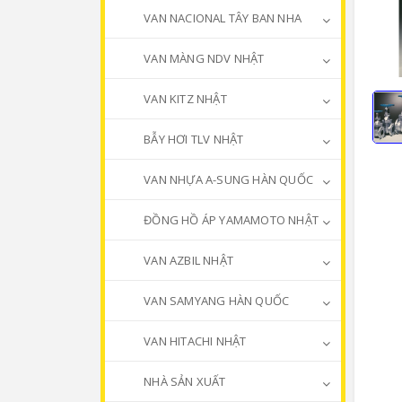
VAN NACIONAL TÂY BAN NHA
VAN MÀNG NDV NHẬT
VAN KITZ NHẬT
BẪY HƠI TLV NHẬT
VAN NHỰA A-SUNG HÀN QUỐC
ĐỒNG HỒ ÁP YAMAMOTO NHẬT
VAN AZBIL NHẬT
VAN SAMYANG HÀN QUỐC
VAN HITACHI NHẬT
NHÀ SẢN XUẤT