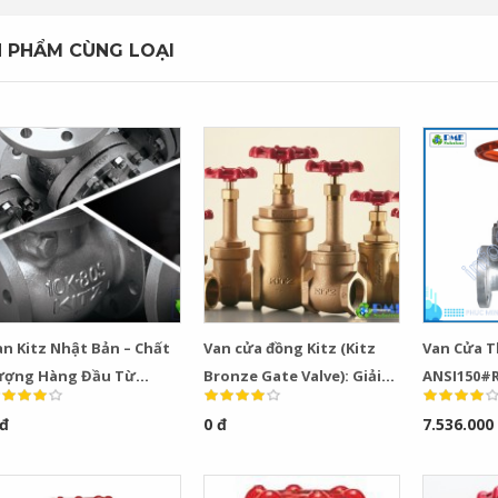
 PHẨM CÙNG LOẠI
Bơm Thu Hồi Nước
Van Giảm Áp Hơi TLV
an Kitz Nhật Bản – Chất
Van cửa đồng Kitz (Kitz
Van Cửa T
Ngưng TLV...
COSR...
ượng Hàng Đầu Từ
Bronze Gate Valve): Giải
ANSI150#R
hương Hiệu Kitz
Pháp Hiệu Quả Cho Hệ
Fig: 150SC
0
0
 đ
0 đ
7.536.000
Thống Đường Ống
Bơm Thu Hồi Nước
Van Giảm Áp Hơi TLV
Ngưng Chân...
COS Series...