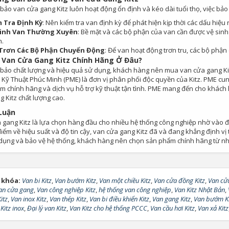
ảo van cửa gang Kitz luôn hoạt động ổn định và kéo dài tuổi thọ, việc bảo d
 Tra Định Kỳ
: Nên kiểm tra van định kỳ để phát hiện kịp thời các dấu hiệu 
Sinh Van Thường Xuyên
: Bề mặt và các bộ phận của van cần được vệ sin
.
 Trơn Các Bộ Phận Chuyển Động
: Để van hoạt động trơn tru, các bộ phậ
Van Cửa Gang Kitz Chính Hãng Ở Đâu?
bảo chất lượng và hiệu quả sử dụng, khách hàng nên mua van cửa gang Kitz 
 Kỹ Thuật Phúc Minh (PME) là đơn vị phân phối độc quyền của Kitz. PME cun
m chính hãng và dịch vụ hỗ trợ kỹ thuật tận tình. PME mang đến cho khách h
 Kitz chất lượng cao.
Luận
 gang Kitz là lựa chọn hàng đầu cho nhiều hệ thống công nghiệp nhờ vào đ
iểm về hiệu suất và độ tin cậy, van cửa gang Kitz đã và đang khẳng định vị
dụng và bảo vệ hệ thống, khách hàng nên chọn sản phẩm chính hãng từ nh
 khóa:
Van bi Kitz
,
Van bướm Kitz
,
Van một chiều Kitz
,
Van cửa đồng Kitz
,
Van cửa
an cửa gang
,
Van công nghiệp Kitz
,
hệ thống van công nghiệp
,
Van Kitz Nhật Bản
,
itz
,
Van inox Kitz
,
Van thép Kitz
,
Van bi điều khiển Kitz
,
Van gang Kitz
,
Van bướm Ki
Kitz inox
,
Đại lý van Kitz
,
Van Kitz cho hệ thống PCCC
,
Van cầu hơi Kitz
,
Van xả Kitz