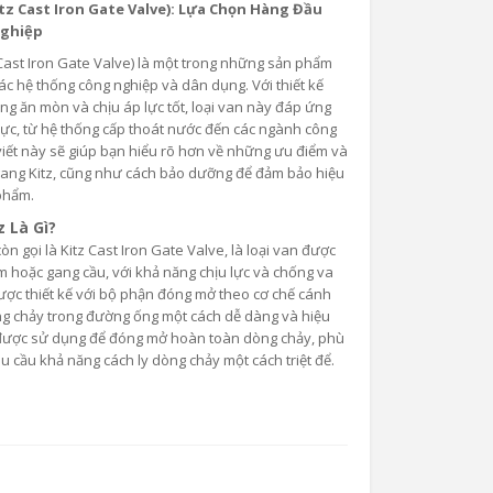
tz Cast Iron Gate Valve): Lựa Chọn Hàng Đầu
Nghiệp
 Cast Iron Gate Valve) là một trong những sản phẩm
c hệ thống công nghiệp và dân dụng. Với thiết kế
ng ăn mòn và chịu áp lực tốt, loại van này đáp ứng
vực, từ hệ thống cấp thoát nước đến các ngành công
viết này sẽ giúp bạn hiểu rõ hơn về những ưu điểm và
ang Kitz, cũng như cách bảo dưỡng để đảm bảo hiệu
phẩm.
 Là Gì?
òn gọi là Kitz Cast Iron Gate Valve, là loại van được
ám hoặc gang cầu, với khả năng chịu lực và chống va
ược thiết kế với bộ phận đóng mở theo cơ chế cánh
ng chảy trong đường ống một cách dễ dàng và hiệu
được sử dụng để đóng mở hoàn toàn dòng chảy, phù
u cầu khả năng cách ly dòng chảy một cách triệt để.