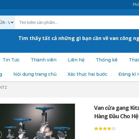
Phò
Tìm thấy tất cả những gì bạn cần về van công n
Tin Tức
Thành viên
Liên hệ
Thống kê
Thăm
g
Nội dung trang chủ
Xác thực hai bước
Đăng kí 
KITZ
Van cửa gang Kitz
Hàng Đầu Cho Hệ