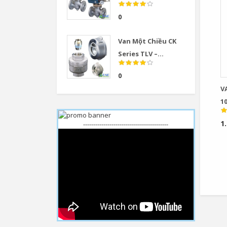
0
Van Một Chiều CK
Series TLV –...
0
VAN C
1
------------------------------------------