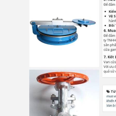
Để đảm b
Kiểm
Vệ 
hành
Bôi
6.
Mua 
Để đảm 
ty TNHH
sản phẩ
cửa gang
7.
Kết 
Van cửa
Với ưu đ
quả sử 
Từ
mua v
khiển K
Van bi 