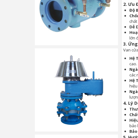
2.
Ưu Đ
Độ 
Chố
chất
Dễ D
Hoạ
lớn 
3.
Ứng 
Van cửa
Hệ 
cao.
Ngà
các 
Hệ 
hiệu
Ngà
lượn
4.
Lý D
Thư
Chấ
Hiệ
bảo 
Bảo
5.
Hướ