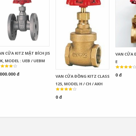
0
0
Bơm Thu Hồi Nước
Van Xả Bypass TLV
Ngưng TLV...
BD800 Chính...
0
0
ỬA KITZ MẶT BÍCH JIS
VAN CỬA 
10K, MODEL : UEB / UEBM
E
.000.000 đ
0 đ
VAN CỬA ĐỒNG KITZ CLASS
125, MODEL H / CH / AKH
0 đ