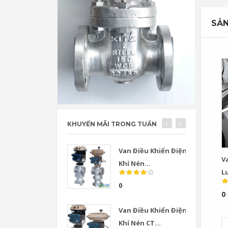
SẢN
KHUYẾN MÃI TRONG TUẦN
Van Điều Khiển Điện
V
Khí Nén...
L
T
0
0
Van Điều Khiển Điện
Khí Nén CT...