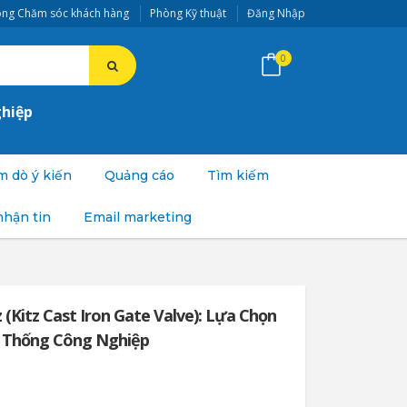
ng Chăm sóc khách hàng
Phòng Kỹ thuật
Đăng Nhập
0
ghiệp
 dò ý kiến
Quảng cáo
Tìm kiếm
nhận tin
Email marketing
 (Kitz Cast Iron Gate Valve): Lựa Chọn
 Thống Công Nghiệp