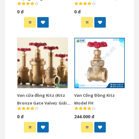
Thương Hiệu Kitz
Chọn Hàng Đầu Cho Hệ
0 đ
0 đ
Thống Công Nghiệp
Van cửa đồng Kitz (Kitz
Van Cổng Đồng Kitz
Bronze Gate Valve): Giải
Model FH
Pháp Hiệu Quả Cho Hệ
0 đ
244.000 đ
Thống Đường Ống