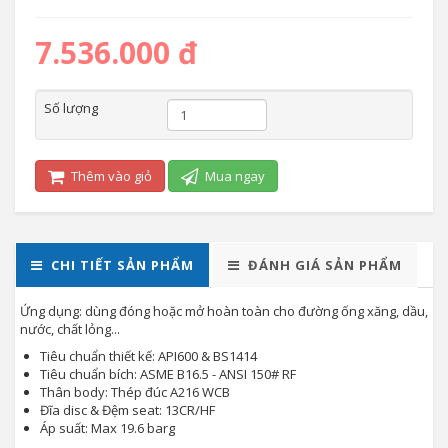
7.536.000 đ
Số lượng
Thêm vào giỏ
Mua ngay
CHI TIẾT SẢN PHẨM
ĐÁNH GIÁ SẢN PHẨM
Ứng dụng: dùng đóng hoặc mở hoàn toàn cho đường ống xăng, dầu,
nước, chất lỏng...
Tiêu chuẩn thiết kế: API600 & BS1414
Tiêu chuẩn bích: ASME B16.5 - ANSI 150# RF
Thân body: Thép đúc A216 WCB
Đĩa disc & Đệm seat: 13CR/HF
Áp suất: Max 19.6 barg