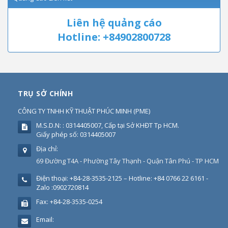
Liên hệ quảng cáo
Hotline: +84902800728
TRỤ SỞ CHÍNH
CÔNG TY TNHH KỸ THUẬT PHÚC MINH
(
PME
)
M.S.D.N: : 0314405007, Cấp tại Sở KHĐT Tp HCM.
Giấy phép số: 0314405007
Địa chỉ:
69 Đường T4A - Phường Tây Thạnh - Quận Tân Phú - TP HCM
Điện thoại:
+84-28-3535-2125 – Hotline: +84 0766 22 6161 -
Zalo :0902720814
Fax:
+84-28-3535-0254
Email: