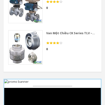
0
Van Một Chiều CK Series TLV –...
0
------------------------------------------