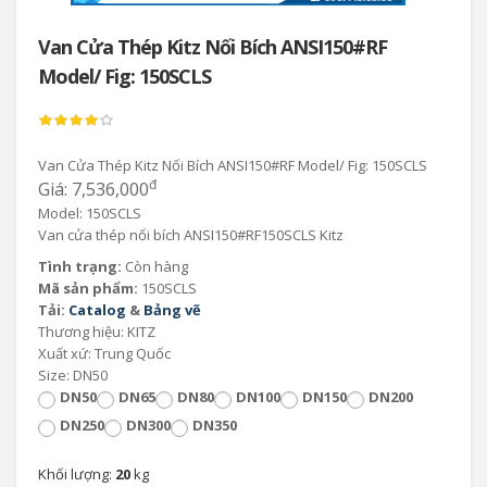
Van Cửa Thép Kitz Nối Bích ANSI150#RF
Model/ Fig: 150SCLS
Van Cửa Thép Kitz Nối Bích ANSI150#RF Model/ Fig: 150SCLS
đ
Giá: 7,536,000
Model: 150SCLS
Van cửa thép nối bích ANSI150#RF150SCLS Kitz
Tình trạng:
Còn hàng
Mã sản phẩm:
150SCLS
Tải:
Catalog
&
Bảng vẽ
Thương hiệu: KITZ
Xuất xứ: Trung Quốc
Size: DN50
DN50
DN65
DN80
DN100
DN150
DN200
DN250
DN300
DN350
Khối lượng:
20
kg