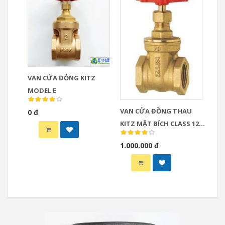
VAN CỬA ĐỒNG KITZ
MODEL E
VAN CỬA ĐỒNG THAU
0 đ
KITZ MẶT BÍCH CLASS 125,
MODEL : FH / CFH / AKFH
1.000.000 đ