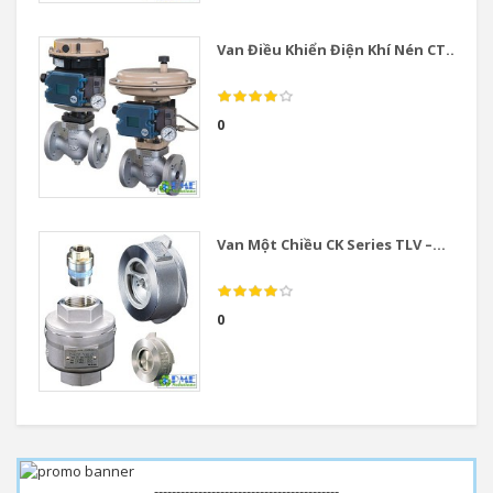
Van Điều Khiển Điện Khí Nén CT...
0
Van Một Chiều CK Series TLV –...
0
------------------------------------------