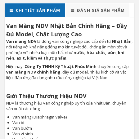
CHI TIẾT SẢN PHẨM
ĐÁNH GIÁ SẢN PHẨM
Van Màng NDV Nhật Bản Chính Hãng – Đầy
Đủ Model, Chất Lượng Cao
Van màng NDV
là dòng van công nghiệp cao cấp đến từ
Nhật Bản
,
nổi tiếng với khả năng đóng mở kín tuyệt đối, chống ăn mòn tốt và
phù hợp với nhiều loại môi chất như
nước, hóa chất, bùn, khí
nén, axit, kiềm và thực phẩm
.
Hiện nay,
Công Ty TNHH Kỹ Thuật Phúc Minh
chuyên cung cấp
van màng NDV chính hãng
, đầy đủ model, nhiều kích cỡ và vật
liệu, đáp ứng đa dạng nhu cầu công nghiệp tại Việt Nam.
Giới Thiệu Thương Hiệu NDV
NDV là thương hiệu van công nghiệp uy tín của Nhật Bản, chuyên
sản xuất các dòng:
Van màng (Diaphragm Valve)
Van bi
Van bướm
Van vi sinh