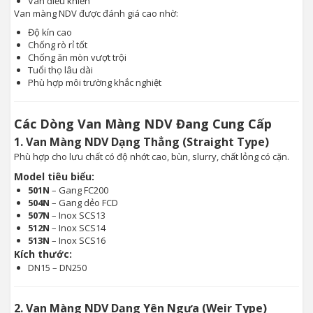
Van điều khiển
Van màng NDV được đánh giá cao nhờ:
Độ kín cao
Chống rò rỉ tốt
Chống ăn mòn vượt trội
Tuổi thọ lâu dài
Phù hợp môi trường khắc nghiệt
Các Dòng Van Màng NDV Đang Cung Cấp
1. Van Màng NDV Dạng Thẳng (Straight Type)
Phù hợp cho lưu chất có độ nhớt cao, bùn, slurry, chất lỏng có cặn.
Model tiêu biểu:
501N
– Gang FC200
504N
– Gang dẻo FCD
507N
– Inox SCS13
512N
– Inox SCS14
513N
– Inox SCS16
Kích thước:
DN15 – DN250
2. Van Màng NDV Dạng Yên Ngựa (Weir Type)