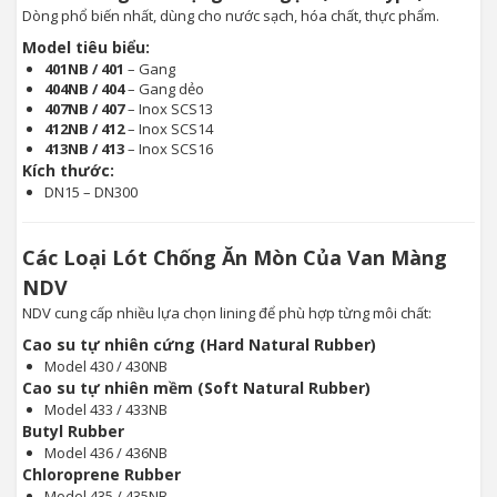
Dòng phổ biến nhất, dùng cho nước sạch, hóa chất, thực phẩm.
Model tiêu biểu:
401NB / 401
– Gang
404NB / 404
– Gang dẻo
407NB / 407
– Inox SCS13
412NB / 412
– Inox SCS14
413NB / 413
– Inox SCS16
Kích thước:
DN15 – DN300
Các Loại Lót Chống Ăn Mòn Của Van Màng
NDV
NDV cung cấp nhiều lựa chọn lining để phù hợp từng môi chất:
Cao su tự nhiên cứng (Hard Natural Rubber)
Model 430 / 430NB
Cao su tự nhiên mềm (Soft Natural Rubber)
Model 433 / 433NB
Butyl Rubber
Model 436 / 436NB
Chloroprene Rubber
Model 435 / 435NB