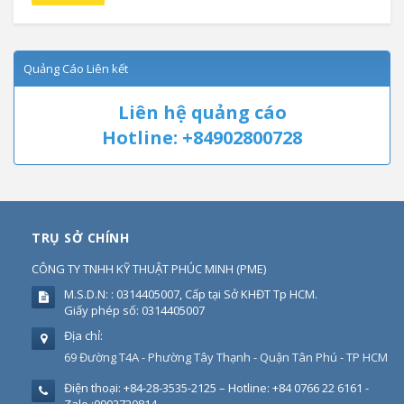
Quảng Cáo Liên kết
Liên hệ quảng cáo
Hotline: +84902800728
TRỤ SỞ CHÍNH
CÔNG TY TNHH KỸ THUẬT PHÚC MINH
(
PME
)
M.S.D.N: : 0314405007, Cấp tại Sở KHĐT Tp HCM.
Giấy phép số: 0314405007
Địa chỉ:
69 Đường T4A - Phường Tây Thạnh - Quận Tân Phú - TP HCM
Điện thoại:
+84-28-3535-2125 – Hotline: +84 0766 22 6161 -