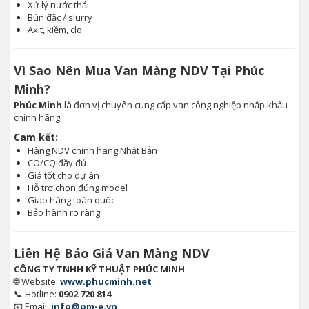
Xử lý nước thải
Bùn đặc / slurry
Axit, kiềm, clo
Vì Sao Nên Mua Van Màng NDV Tại Phúc
Minh?
Phúc Minh
là đơn vị chuyên cung cấp van công nghiệp nhập khẩu
chính hãng.
Cam kết:
Hàng NDV chính hãng Nhật Bản
CO/CQ đầy đủ
Giá tốt cho dự án
Hỗ trợ chọn đúng model
Giao hàng toàn quốc
Bảo hành rõ ràng
Liên Hệ Báo Giá Van Màng NDV
CÔNG TY TNHH KỸ THUẬT PHÚC MINH
🌐 Website:
www.phucminh.net
📞 Hotline:
0902 720 814
📧 Email:
info@pm-e.vn