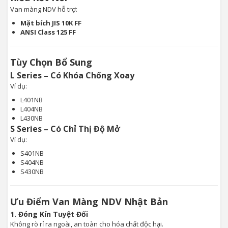
Van màng NDV hỗ trợ:
Mặt bích JIS 10K FF
ANSI Class 125 FF
Tùy Chọn Bổ Sung
L Series – Có Khóa Chống Xoay
Ví dụ:
L401NB
L404NB
L430NB
S Series – Có Chỉ Thị Độ Mở
Ví dụ:
S401NB
S404NB
S430NB
Ưu Điểm Van Màng NDV Nhật Bản
1. Đóng Kín Tuyệt Đối
Không rò rỉ ra ngoài, an toàn cho hóa chất độc hại.