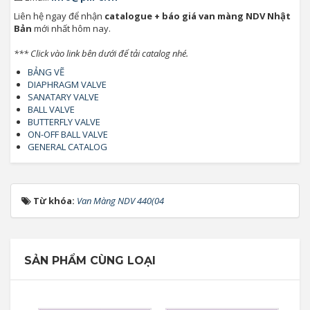
Liên hệ ngay để nhận
catalogue + báo giá van màng NDV Nhật
Bản
mới nhất hôm nay.
*** Click vào link bên dưới để tải catalog nhé.
BẢNG VẼ
DIAPHRAGM VALVE
SANATARY VALVE
BALL VALVE
BUTTERFLY VALVE
ON-OFF BALL VALVE
GENERAL CATALOG
Từ khóa:
Van Màng NDV 440(04
SẢN PHẨM CÙNG LOẠI