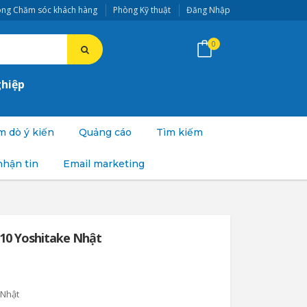
ng Chăm sóc khách hàng
Phòng Kỹ thuật
Đăng Nhập
0
ghiệp
 dò ý kiến
Quảng cáo
Tìm kiếm
nhận tin
Email marketing
-10 Yoshitake Nhật
 Nhật