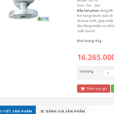
Model TSF-10
Size: 15A ~ 25A
Bẫy hơi phao
dùng để 
hơi nóng steam, bảo vệ 
do búa nước, giúp nhiệt
làm đúng nhiệm vụ chính 
suất của nó.
Khối lượng:
1
kg
16.265.00
Số lượng
Thêm vào giỏ
I TIẾT SẢN PHẨM
ĐÁNH GIÁ SẢN PHẨM