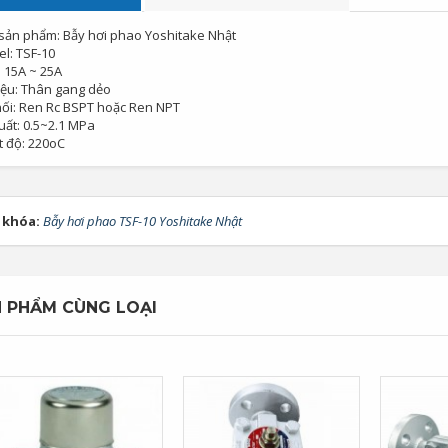
sản phẩm: Bẫy hơi phao Yoshitake Nhật
l: TSF-10
: 15A ~ 25A
liệu: Thân gang dẻo
nối: Ren Rc BSPT hoặc Ren NPT
uất: 0.5~2.1 MPa
t độ: 220oC
 khóa:
Bẫy hơi phao TSF-10 Yoshitake Nhật
 PHẨM CÙNG LOẠI