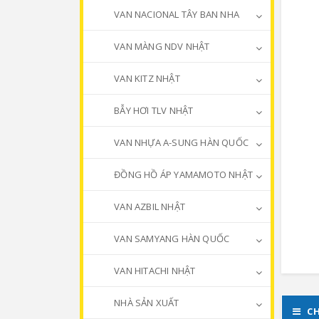
VAN NACIONAL TÂY BAN NHA
VAN MÀNG NDV NHẬT
VAN KITZ NHẬT
BẪY HƠI TLV NHẬT
VAN NHỰA A-SUNG HÀN QUỐC
ĐỒNG HỒ ÁP YAMAMOTO NHẬT
VAN AZBIL NHẬT
VAN SAMYANG HÀN QUỐC
VAN HITACHI NHẬT
NHÀ SẢN XUẤT
CH