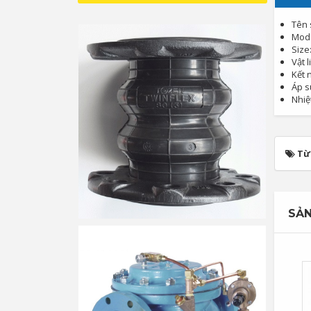
Tên 
Mode
Size
Vật 
Kết 
Áp s
Nhiệ
Từ
SẢN