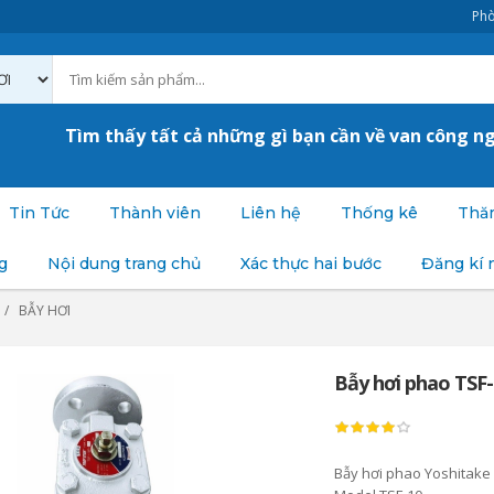
Phò
Tìm thấy tất cả những gì bạn cần về van công n
Tin Tức
Thành viên
Liên hệ
Thống kê
Thăm
g
Nội dung trang chủ
Xác thực hai bước
Đăng kí 
BẪY HƠI
Bẫy hơi phao TSF
Bẫy hơi phao Yoshitake