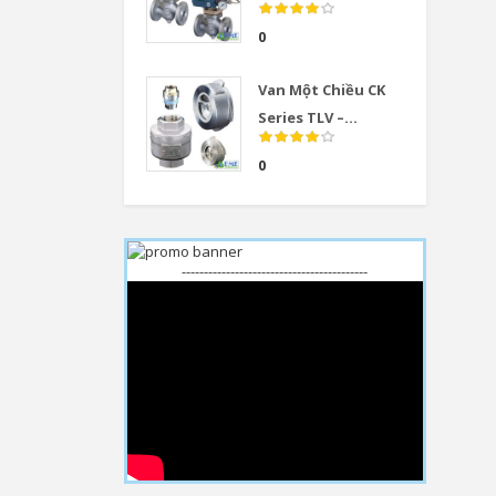
0
Van Một Chiều CK
Series TLV –...
0
------------------------------------------