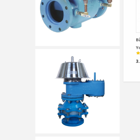
B
Y
3