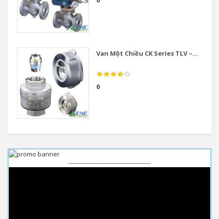
0
Van Một Chiều CK Series TLV –...
0
------------------------------------------