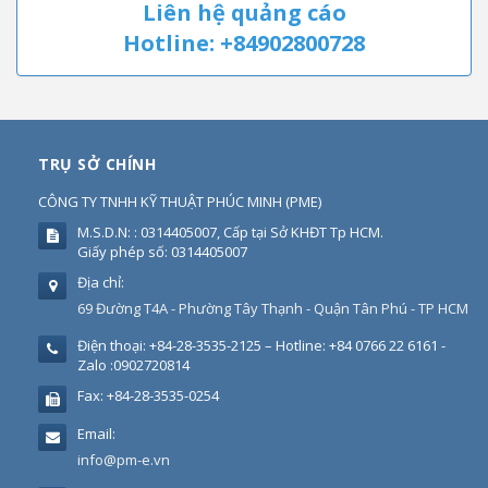
Liên hệ quảng cáo
Hotline: +84902800728
TRỤ SỞ CHÍNH
CÔNG TY TNHH KỸ THUẬT PHÚC MINH
(
PME
)
M.S.D.N: : 0314405007, Cấp tại Sở KHĐT Tp HCM.
Giấy phép số: 0314405007
Địa chỉ:
69 Đường T4A - Phường Tây Thạnh - Quận Tân Phú - TP HCM
Điện thoại:
+84-28-3535-2125 – Hotline: +84 0766 22 6161 -
Zalo :0902720814
Fax:
+84-28-3535-0254
Email:
info@pm-e.vn