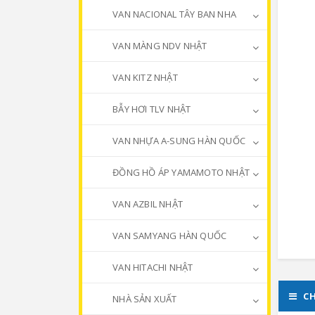
VAN NACIONAL TÂY BAN NHA
VAN MÀNG NDV NHẬT
VAN KITZ NHẬT
BẪY HƠI TLV NHẬT
VAN NHỰA A-SUNG HÀN QUỐC
ĐỒNG HỒ ÁP YAMAMOTO NHẬT
VAN AZBIL NHẬT
VAN SAMYANG HÀN QUỐC
VAN HITACHI NHẬT
CH
NHÀ SẢN XUẤT