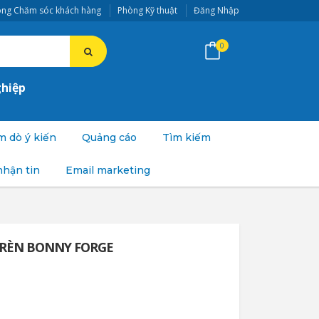
ng Chăm sóc khách hàng
Phòng Kỹ thuật
Đăng Nhập
0
ghiệp
 dò ý kiến
Quảng cáo
Tìm kiếm
nhận tin
Email marketing
 RÈN BONNY FORGE
n