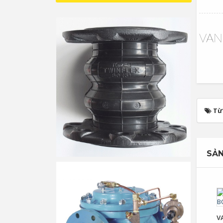
VAN
Từ
SẢN
V