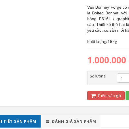
Van Bonney Forge có s
là Bolted Bonnet, vớ
bằng F316L / graphi
cầu.
Thiết kế thứ hai 
yêu cầu, có sẵn mối h
Khối lượng:
10
kg
1.000.000
Số lượng
Thêm vào giỏ
I TIẾT SẢN PHẨM
ĐÁNH GIÁ SẢN PHẨM