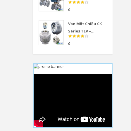
0
Van Một Chiều CK
Series TLV –...
0
------------------------------------------