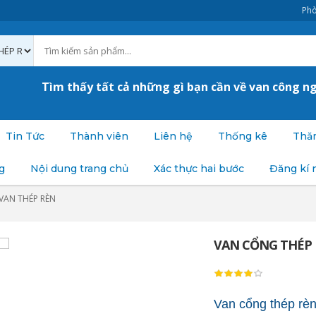
Phò
Tìm thấy tất cả những gì bạn cần về van công n
Tin Tức
Thành viên
Liên hệ
Thống kê
Thăm
g
Nội dung trang chủ
Xác thực hai bước
Đăng kí 
VAN THÉP RÈN
VAN CỔNG THÉP
Van cổng thép rè