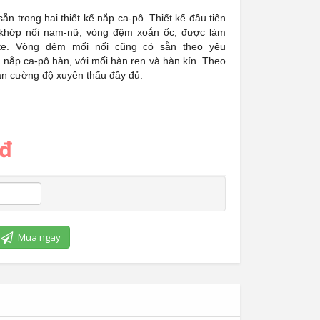
ẵn trong hai thiết kế nắp ca-pô.
Thiết kế đầu tiên
i khớp nối nam-nữ, vòng đệm xoắn ốc, được làm
te.
Vòng đệm mối nối cũng có sẵn theo yêu
là nắp ca-pô hàn, với mối hàn ren và hàn kín.
Theo
àn cường độ xuyên thấu đầy đủ.
 đ
Mua ngay