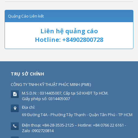
Quảng Cáo Liên kết
Liên hệ quảng cáo
Hotline: +84902800728
TRỤ SỞ CHÍNH
CÔNG TY TNHH KỸ THUẬT PHÚC MINH
(
PME
)
M.S.D.N: : 0314405007, Cấp tại Sở KHĐT Tp HCM.
Giấy phép số: 0314405007
Địa chỉ:
69 Đường T4A - Phường Tây Thạnh - Quận Tân Phú - TP HCM
Điện thoại:
+84-28-3535-2125 – Hotline: +84 0766 22 6161 -
Zalo :0902720814