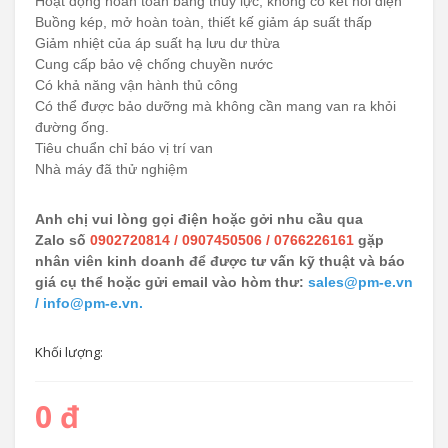
Hoạt động hoàn toàn bằng thủy lực; không có kết nối điện
Buồng kép, mở hoàn toàn, thiết kế giảm áp suất thấp
Giảm nhiệt của áp suất hạ lưu dư thừa
Cung cấp bảo vệ chống chuyền nước
Có khả năng vận hành thủ công
Có thể được bảo dưỡng mà không cần mang van ra khỏi
đường ống.
Tiêu chuẩn chỉ báo vị trí van
Nhà máy đã thử nghiệm
Anh chị vui lòng gọi điện hoặc gởi nhu cầu qua
Zalo số
0902720814 / 0907450506 / 0766226161
gặp
nhân viên kinh doanh để được tư vấn kỹ thuật và báo
giá cụ thể hoặc gửi email vào hòm thư:
sales@pm-e.vn
/ info@pm-e.vn.
Khối lượng:
0 đ