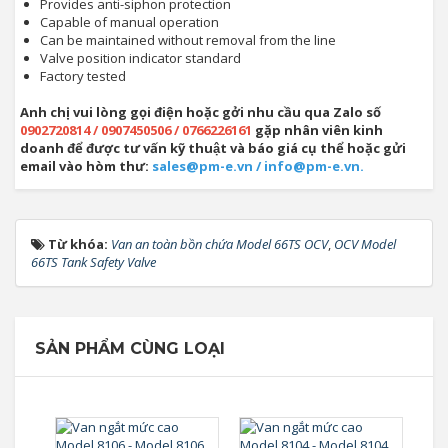
Provides anti-siphon protection
Capable of manual operation
Can be maintained without removal from the line
Valve position indicator standard
Factory tested
Anh chị vui lòng gọi điện hoặc gởi nhu cầu qua Zalo số
0902720814 / 0907450506 / 0766226161
gặp nhân viên kinh
doanh để được tư vấn kỹ thuật và báo giá cụ thể hoặc gửi
email vào hòm thư:
sales@pm-e.vn / info@pm-e.vn.
Từ khóa:
Van an toàn bồn chứa Model 66TS OCV
,
OCV Model
66TS Tank Safety Valve
SẢN PHẨM CÙNG LOẠI