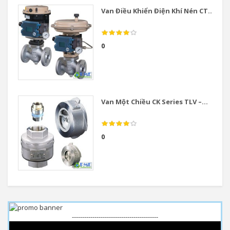
Van Điều Khiển Điện Khí Nén CT...
0
Van Một Chiều CK Series TLV –...
0
------------------------------------------