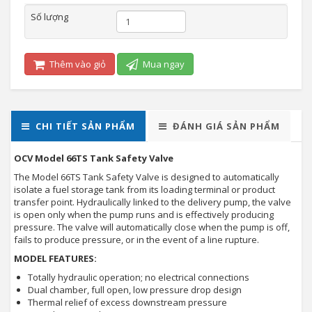
Số lượng
Thêm vào giỏ
Mua ngay
CHI TIẾT SẢN PHẨM
ĐÁNH GIÁ SẢN PHẨM
OCV Model 66TS Tank Safety Valve
The Model 66TS Tank Safety Valve is designed to automatically
isolate a fuel storage tank from its loading terminal or product
transfer point. Hydraulically linked to the delivery pump, the valve
is open only when the pump runs and is effectively producing
pressure. The valve will automatically close when the pump is off,
fails to produce pressure, or in the event of a line rupture.
MODEL FEATURES:
Totally hydraulic operation; no electrical connections
Dual chamber, full open, low pressure drop design
Thermal relief of excess downstream pressure