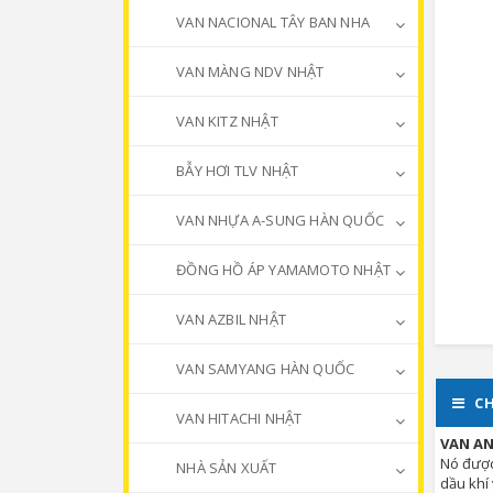
VAN NACIONAL TÂY BAN NHA
VAN MÀNG NDV NHẬT
VAN KITZ NHẬT
BẪY HƠI TLV NHẬT
VAN NHỰA A-SUNG HÀN QUỐC
ĐỒNG HỒ ÁP YAMAMOTO NHẬT
VAN AZBIL NHẬT
VAN SAMYANG HÀN QUỐC
CH
VAN HITACHI NHẬT
VAN A
Nó được
NHÀ SẢN XUẤT
dầu khí