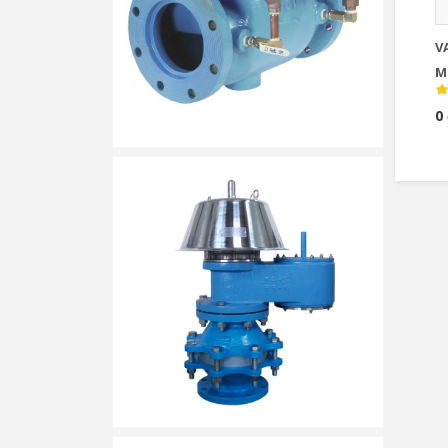
V
M
0