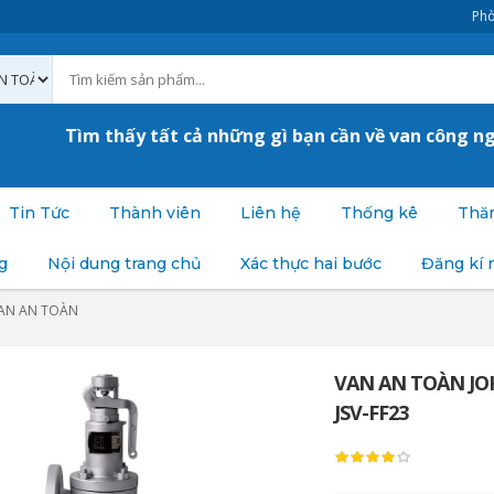
Phò
Tìm thấy tất cả những gì bạn cần về van công n
Tin Tức
Thành viên
Liên hệ
Thống kê
Thăm
g
Nội dung trang chủ
Xác thực hai bước
Đăng kí 
AN AN TOÀN
VAN AN TOÀN JOK
JSV-FF23