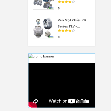
0
Van Một Chiều CK
Series TLV –...
0
------------------------------------------