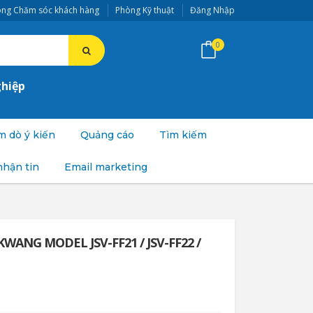
ng Chăm sóc khách hàng
Phòng Kỹ thuật
Đăng Nhập
0
ghiệp
 dò ý kiến
Quảng cáo
Tìm kiếm
nhận tin
Email marketing
WANG MODEL JSV-FF21 / JSV-FF22 /