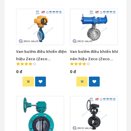
Van bướm điều khiển điện
Van bướm điều khiển khí
hiệu Zeco (Zeco
nén hiệu Zeco (Zeco
Motorized Butterfly
Pneumatic Butterfly
0 đ
0 đ
Valve)
Valve)