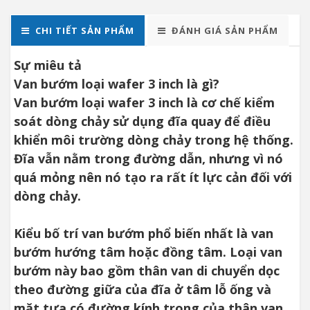
CHI TIẾT SẢN PHẨM
ĐÁNH GIÁ SẢN PHẨM
Sự miêu tả
Van bướm loại wafer 3 inch là gì?
Van bướm loại wafer 3 inch là cơ chế kiểm
soát dòng chảy sử dụng đĩa quay để điều
khiển môi trường dòng chảy trong hệ thống.
Đĩa vẫn nằm trong đường dẫn, nhưng vì nó
quá mỏng nên nó tạo ra rất ít lực cản đối với
dòng chảy.
Kiểu bố trí van bướm phổ biến nhất là van
bướm hướng tâm hoặc đồng tâm. Loại van
bướm này bao gồm thân van di chuyển dọc
theo đường giữa của đĩa ở tâm lỗ ống và
mặt tựa có đường kính trong của thân van.