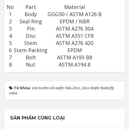
No
Part
Material
1
Body
GGG50 / ASTM A126 B
2
Seal Ring
EPDM / NBR
3
Pin
ASTM A276 304
4
Disc
ASTM A351 CF8
5
Stem
ASTM A276 420
6
Stem Packing
EPDM
7
Bolt
ASTM A193 B8
8
Nut
ASTM A194 8
Từ khóa:
Van bướm nối wafer hiệu Zeco
,
Zeco Wafer Butterfly
Valve
SẢN PHẨM CÙNG LOẠI