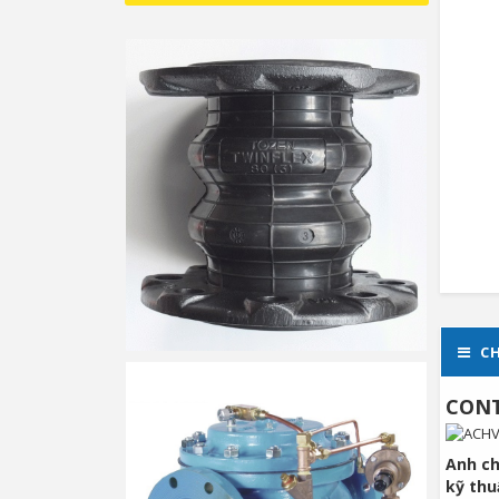
CH
CONT
Anh ch
kỹ th