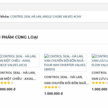
 khóa:
CONTROL SEAL HÀ LAN
,
ANGLE CHOKE VALVES ACHV
 PHẨM CÙNG LOẠI
ONTROL SEAL - HÀ LAN,
CONTROL S
CONTROL SEAL - HÀ LAN,
N MỘT CHIỀU - AXIAL
VAN LƯU 
VAN CHUYỂN ĐỔI BỐN NGÃ -
HECK VALVES (ACV)
FLOW VALV
.000.000 đ
FOUR WAY DIVERTER VALVES
1.000.000
1.000.000 đ
(4WDV)