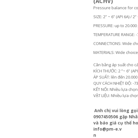
(ACHV)
Pressure balance for c
SIZE: 2” ~ 6” (API 6A) / 2
PRESSURE: up to 20.000 p
TEMPERATURE RANGE: -7
CONNECTIONS: Wide cho
MATERIALS: Wide choice
Cân bằng áp suất cho c
KÍCH THƯỚC: 2 ”~ 6” (API 
ÁP SUẤT: lên đến 20.000 
QUY CÁCH NHIỆT ĐỘ: -73 
KẾT NỐI: Nhiều lựa chọn
VẬT LIỆU: Nhiều lựa chọ
Anh chị vui lòng g
0907450506 gặp Nhân
và báo giá cụ thể h
info@pm-e.v
n