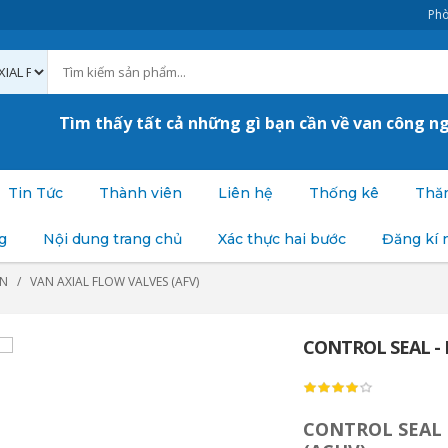
Phò
Tìm thấy tất cả những gì bạn cần về van công n
Tin Tức
Thành viên
Liên hệ
Thống kê
Thăm
g
Nội dung trang chủ
Xác thực hai bước
Đăng kí 
AN
VAN AXIAL FLOW VALVES (AFV)
CONTROL SEAL - 
CONTROL SEAL 