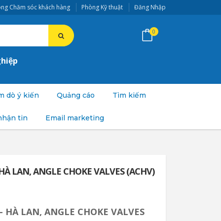
ng Chăm sóc khách hàng
Phòng Kỹ thuật
Đăng Nhập
0
ghiệp
 dò ý kiến
Quảng cáo
Tìm kiếm
nhận tin
Email marketing
HÀ LAN, ANGLE CHOKE VALVES (ACHV)
- HÀ LAN, ANGLE CHOKE VALVES