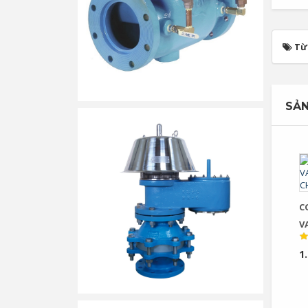
Từ
SẢN
C
VA
C
1