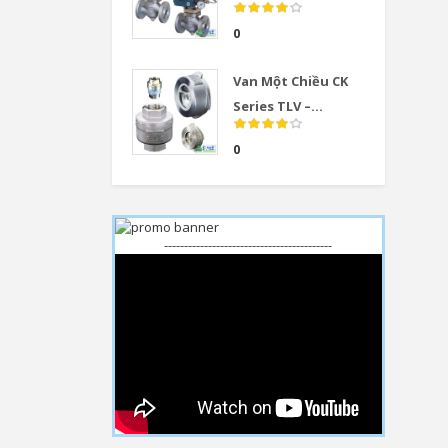
0
Van Một Chiều CK
Series TLV –...
0
------------------------------------------