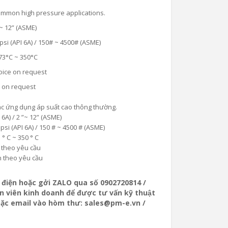
ommon high pressure applications.
” ~ 12” (ASME)
si (API 6A) / 150# ~ 4500# (ASME)
3°C ~ 350°C
ice on request
 on request
ác ứng dụng áp suất cao thông thường.
6A) / 2 ”~ 12” (ASME)
psi (API 6A) / 150 # ~ 4500 # (ASME)
° C ~ 350 ° C
 theo yêu cầu
n theo yêu cầu
ọi điện hoặc gởi ZALO qua số 0902720814 /
 viên kinh doanh để được tư vấn kỹ thuật
oặc email vào hòm thư: sales@pm-e.vn /