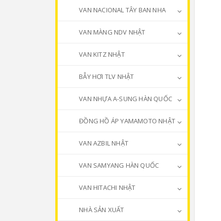
VAN NACIONAL TÂY BAN NHA
VAN MÀNG NDV NHẬT
VAN KITZ NHẬT
BẪY HƠI TLV NHẬT
VAN NHỰA A-SUNG HÀN QUỐC
ĐỒNG HỒ ÁP YAMAMOTO NHẬT
VAN AZBIL NHẬT
VAN SAMYANG HÀN QUỐC
VAN HITACHI NHẬT
NHÀ SẢN XUẤT