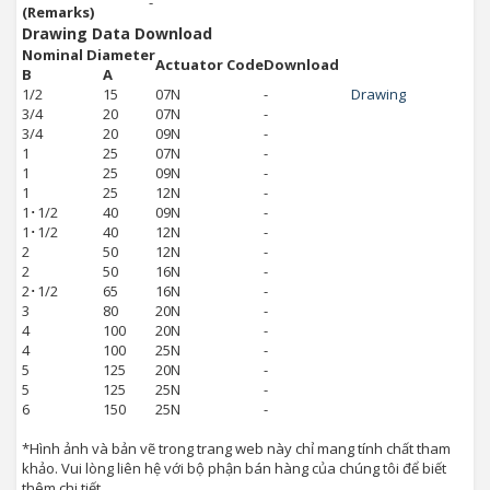
-
(Remarks)
Drawing Data Download
Nominal Diameter
Actuator Code
Download
B
A
1/2
15
07N
-
Drawing
3/4
20
07N
-
3/4
20
09N
-
1
25
07N
-
1
25
09N
-
1
25
12N
-
1･1/2
40
09N
-
1･1/2
40
12N
-
2
50
12N
-
2
50
16N
-
2･1/2
65
16N
-
3
80
20N
-
4
100
20N
-
4
100
25N
-
5
125
20N
-
5
125
25N
-
6
150
25N
-
*Hình ảnh và bản vẽ trong trang web này chỉ mang tính chất tham
khảo. Vui lòng liên hệ với bộ phận bán hàng của chúng tôi để biết
thêm chi tiết.