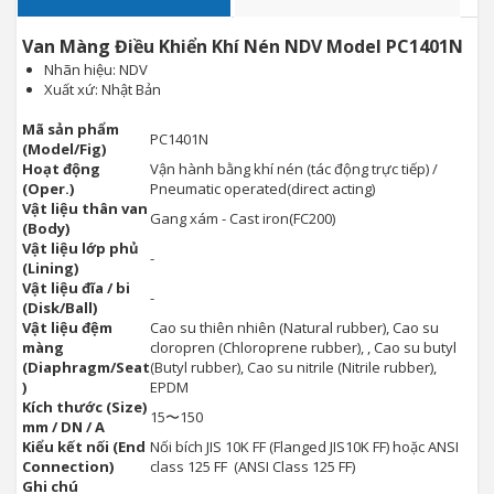
Van Màng Điều Khiển Khí Nén NDV Model PC1401N
Nhãn hiệu: NDV
Xuất xứ: Nhật Bản
Mã sản phẩm
PC1401N
(Model/Fig)
Hoạt động
Vận hành bằng khí nén (tác động trực tiếp) /
(Oper.)
Pneumatic operated(direct acting)
Vật liệu thân van
Gang xám - Cast iron(FC200)
(Body)
Vật liệu lớp phủ
-
(Lining)
Vật liệu đĩa / bi
-
(Disk/Ball)
Vật liệu đệm
Cao su thiên nhiên (Natural rubber), Cao su
màng
cloropren (Chloroprene rubber), , Cao su butyl
(Diaphragm/Seat
(Butyl rubber), Cao su nitrile (Nitrile rubber),
)
EPDM
Kích thước (Size)
15〜150
mm / DN / A
Kiểu kết nối (End
Nối bích JIS 10K FF (Flanged JIS10K FF) hoặc ANSI
Connection)
class 125 FF (ANSI Class 125 FF)
Ghi chú