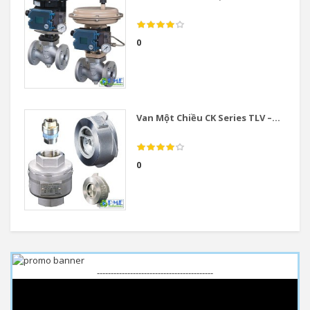
0
Van Một Chiều CK Series TLV –...
0
------------------------------------------