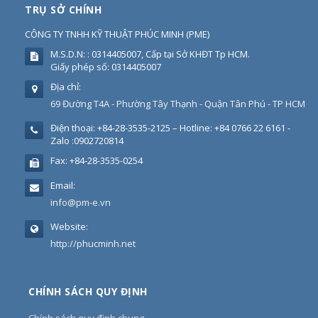
TRỤ SỞ CHÍNH
CÔNG TY TNHH KỸ THUẬT PHÚC MINH
(
PME
)
M.S.D.N: : 0314405007, Cấp tại Sở KHĐT Tp HCM.
Giấy phép số: 0314405007
Địa chỉ:
69 Đường T4A - Phường Tây Thạnh - Quận Tân Phú - TP HCM
Điện thoại:
+84-28-3535-2125 – Hotline: +84 0766 22 6161 -
Zalo :0902720814
Fax:
+84-28-3535-0254
Email:
info@pm-e.vn
Website:
http://phucminh.net
CHÍNH SÁCH QUY ĐỊNH