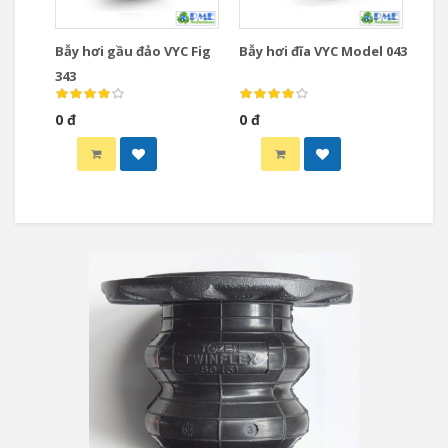
Bẫy hơi gầu đảo VYC Fig
Bẫy hơi đĩa VYC Model 043
343
0 đ
0 đ