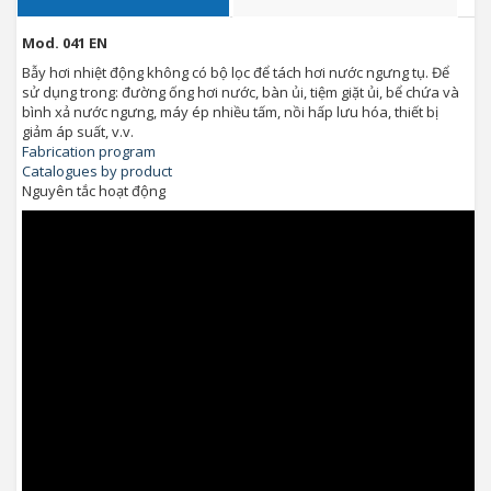
Mod. 041 EN
Bẫy hơi nhiệt động không có bộ lọc để tách hơi nước ngưng tụ. Để
sử dụng trong: đường ống hơi nước, bàn ủi, tiệm giặt ủi, bể chứa và
bình xả nước ngưng, máy ép nhiều tấm, nồi hấp lưu hóa, thiết bị
giảm áp suất, v.v.
Fabrication program
Catalogues by product
Nguyên tắc hoạt động