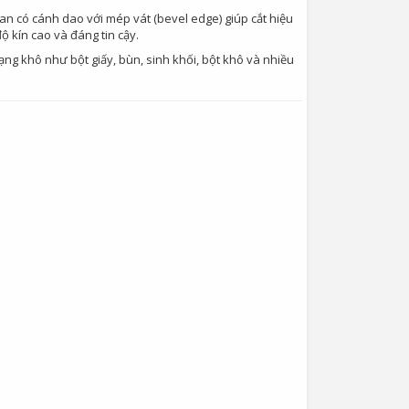
n có cánh dao với mép vát (bevel edge) giúp cắt hiệu
ộ kín cao và đáng tin cậy.
ng khô như bột giấy, bùn, sinh khối, bột khô và nhiều