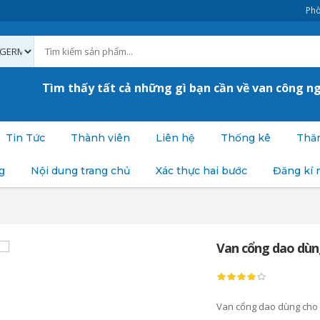
Phò
Tìm thấy tất cả những gì bạn cần về van công n
Tin Tức
Thành viên
Liên hệ
Thống kê
Thăm
g
Nội dung trang chủ
Xác thực hai bước
Đăng kí 
Van cổng dao dùn
Van cổng dao dùng cho