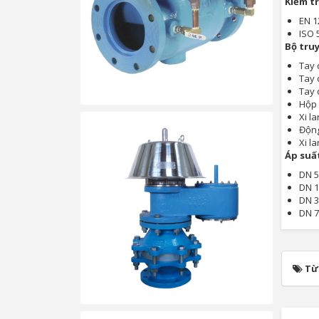
Kiểm tr
EN 1
ISO 
Bộ tru
Tay 
Tay 
Tay 
Hộp 
Xi l
Động
Xi la
Áp suất
DN 5
DN 1
DN 3
DN 7
Từ