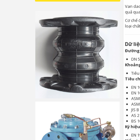
Van dao
quả qua 
Cơ chế 
loại chấ
Dữ liệ
Đường 
DN 5
Khoảng
Tiêu
Tiêu c
EN 1
EN 1
ASME
ASME
JIS 
AS 2
BS 1
Ký hiệu
EN 1