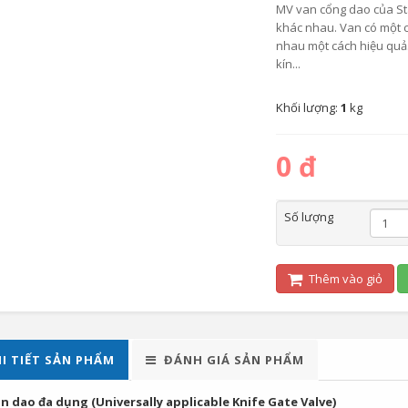
MV van cổng dao của St
khác nhau. Van có một c
nhau một cách hiệu quả. 
kín...
Khối lượng:
1
kg
0 đ
Số lượng
Thêm vào giỏ
I TIẾT SẢN PHẨM
ĐÁNH GIÁ SẢN PHẨM
n dao đa dụng (Universally applicable Knife Gate Valve)