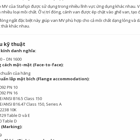
 MV của Stafsjö được sử dụng trong nhiều lĩnh vực ứng dụng khác nhau. Va
nhiều loại môi chất. Ở vị trí đóng, cánh van được ép chặt vào ghế van, tạo đ
đóng ngắt đặc biệt này giúp van MV phù hợp cho cả môi chất dạng lỏng và dạ
t thải khác nhau.
u kỹ thuật
kính danh nghĩa:
0 – DN 1600
 cách mặt–mặt (Face-to-face):
 chuẩn của hãng
huẩn lắp mặt bích (Flange accommodation):
092 PN 10
092 PN 16
/ANSI B16.5 Class 150
/ANSI B16.47 Class 150, Series A
B 2238 10K
129 Table D và E
0 Table D
 (Marking):
9