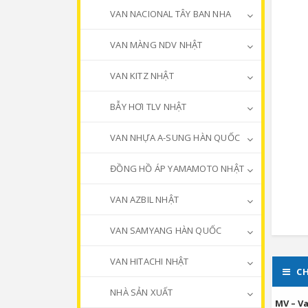
VAN NACIONAL TÂY BAN NHA
VAN MÀNG NDV NHẬT
VAN KITZ NHẬT
BẪY HƠI TLV NHẬT
VAN NHỰA A-SUNG HÀN QUỐC
ĐỒNG HỒ ÁP YAMAMOTO NHẬT
VAN AZBIL NHẬT
VAN SAMYANG HÀN QUỐC
VAN HITACHI NHẬT
CH
NHÀ SẢN XUẤT
MV – Va