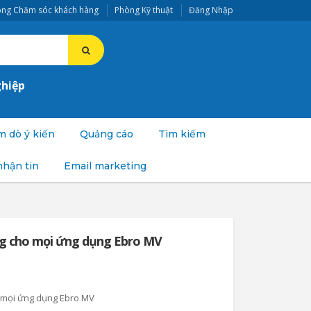
ng Chăm sóc khách hàng
Phòng Kỹ thuật
Đăng Nhập
0
ghiệp
 dò ý kiến
Quảng cáo
Tìm kiếm
nhận tin
Email marketing
g cho mọi ứng dụng Ebro MV
 mọi ứng dụng Ebro MV