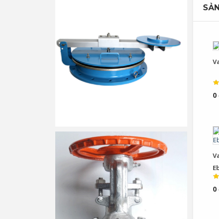
SẢN
V
0
V
E
0