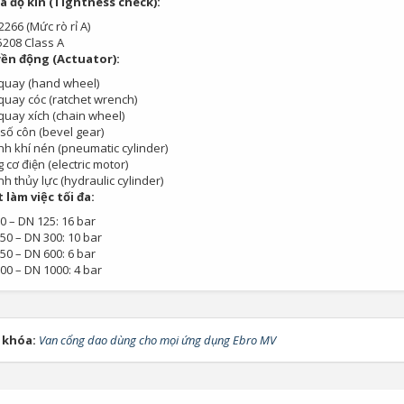
a độ kín (Tightness check):
2266 (Mức rò rỉ A)
5208 Class A
yền động (Actuator):
quay (hand wheel)
quay cóc (ratchet wrench)
quay xích (chain wheel)
số côn (bevel gear)
anh khí nén (pneumatic cylinder)
 cơ điện (electric motor)
nh thủy lực (hydraulic cylinder)
 làm việc tối đa:
0 – DN 125: 16 bar
50 – DN 300: 10 bar
50 – DN 600: 6 bar
00 – DN 1000: 4 bar
 khóa:
Van cổng dao dùng cho mọi ứng dụng Ebro MV