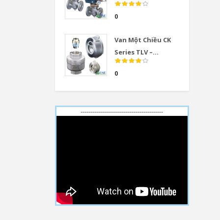
0
Van Một Chiều CK
Series TLV –...
0
------------------------------------------