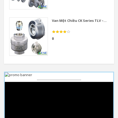
Van Một Chiều CK Series TLV –...
0
------------------------------------------