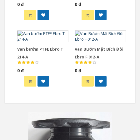
0 đ
0 đ
Van bướm PTFE Ebro T
Van Bướm Mặt Bích Đôi
214-A
Ebro F 012-A
0 đ
0 đ