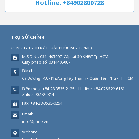
Hotline: +84902800728
TRỤ SỞ CHÍNH
CÔNG TY TNHH KỸ THUẬT PHÚC MINH
(
PME
)
M.S.D.N: : 0314405007, Cấp tại Sở KHĐT Tp HCM.
Giấy phép số: 0314405007
Địa chỉ:
69 Đường T4A - Phường Tây Thạnh - Quận Tân Phú - TP HCM
Điện thoại:
+84-28-3535-2125 – Hotline: +84 0766 22 6161 -
Zalo :0902720814
Fax:
+84-28-3535-0254
Email:
info@pm-e.vn
Website: