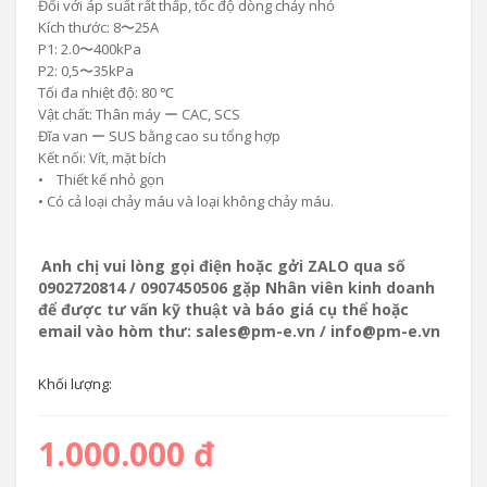
Đối với áp suất rất thấp, tốc độ dòng chảy nhỏ
Kích thước: 8〜25A
P1: 2.0〜400kPa
P2: 0,5〜35kPa
Tối đa nhiệt độ: 80 ℃
Vật chất: Thân máy ー CAC, SCS
Đĩa van ー SUS bằng cao su tổng hợp
Kết nối: Vít, mặt bích
• Thiết kế nhỏ gọn
• Có cả loại chảy máu và loại không chảy máu.
Anh chị vui lòng gọi điện hoặc gởi ZALO qua số
0902720814 / 0907450506 gặp Nhân viên kinh doanh
để được tư vấn kỹ thuật và báo giá cụ thể hoặc
email vào hòm thư: sales@pm-e.vn / info@pm-e.vn
Khối lượng:
1.000.000 đ