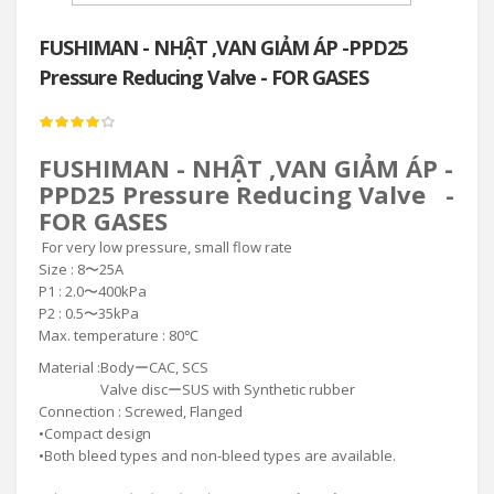
FUSHIMAN - NHẬT ,VAN GIẢM ÁP -PPD25
Pressure Reducing Valve - FOR GASES
FUSHIMAN - NHẬT ,VAN GIẢM ÁP -
PPD25 Pressure Reducing Valve -
FOR GASES
For very low pressure, small flow rate
Size : 8〜25A
P1 : 2.0〜400kPa
P2 : 0.5〜35kPa
Max. temperature : 80℃
Material :
BodyーCAC, SCS
Valve discーSUS with Synthetic rubber
Connection : Screwed, Flanged
•
Compact design
•
Both bleed types and non-bleed types are available.