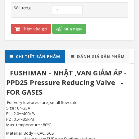
Số lượng
Thêm vào giỏ
Mua ngay
CHI TIẾT SẢN PHẨM
ĐÁNH GIÁ SẢN PHẨM
FUSHIMAN - NHẬT ,VAN GIẢM ÁP -
PPD25 Pressure Reducing Valve -
FOR GASES
For very low pressure, small flow rate
Size : 8〜25A
P1 : 2.0〜400kPa
P2 : 0.5〜35kPa
Max. temperature : 80℃
Material :
BodyーCAC, SCS
Valve discーSUS with Synthetic rubber