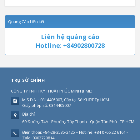
Quảng Cáo Liên kết
Liên hệ quảng cáo
Hotline: +84902800728
TRỤ SỞ CHÍNH
CÔNG TY TNHH KỸ THUẬT PHÚC MINH
(
PME
)
M.S.D.N: : 0314405007, Cấp tại Sở KHĐT Tp HCM.
Giấy phép số: 0314405007
Địa chỉ:
69 Đường T4A - Phường Tây Thạnh - Quận Tân Phú - TP HCM
Điện thoại:
+84-28-3535-2125 – Hotline: +84 0766 22 6161 -
Zalo :0902720814