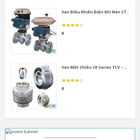
Van Điều Khiển Điện Khí Nén CT...
0
Van Một Chiều CK Series TLV –...
0
------------------------------------------