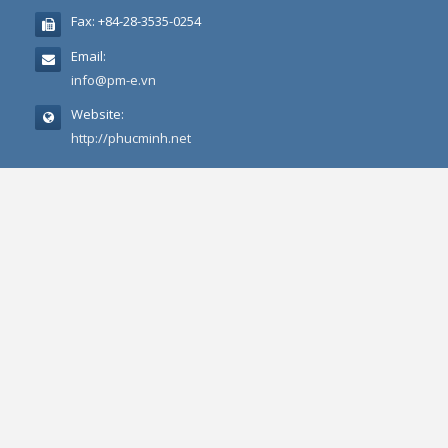
Fax:
+84-28-3535-0254
Email:
info@pm-e.vn
Website:
http://phucminh.net
CHÍNH SÁCH QUY ĐỊNH
Chính sách quy định chung
Chính sách bảo mật thông tin
Điều khoản và điều kiện sử dụng
Chính sách bảo mật (Quyền riêng tư)