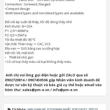
Connection : Screwed, Flanged
•
Compact design
•
Both bleed types and non-bleed types are available.
Đối với áp suất rất thấp, tốc độ dòng chảy nhỏ
Kích thước: 8〜25A
P1: 2.0〜400kPa
P2: 0,5〜35kPa
Tối đa nhiệt độ: 80 ℃
Vật chất: Thân máy ー CAC, SCS
Đĩa van ー SUS bằng cao su tổng hợp
Kết nối: Vít, mặt bích
• Thiết kế nhỏ gọn
• Có cả loại chảy máu và loại không chảy máu.
Anh chị vui lòng gọi điện hoặc gởi ZALO qua số
0902720814 / 0907450506 gặp Nhân viên kinh doanh để
được tư vấn kỹ thuật và báo giá cụ thể hoặc email vào
hòm thư: sales@pm-e.vn / info@pm-e.vn
Từ khóa:
VAN GIAM AP
,
FUSHIMAN NHẬT
,
FOR GASES
,
PPD25