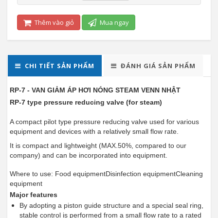
Thêm vào giỏ
Mua ngay
CHI TIẾT SẢN PHẨM
ĐÁNH GIÁ SẢN PHẨM
RP-7 - VAN GIẢM ÁP HƠI NÓNG STEAM VENN NHẬT
RP-7 type pressure reducing valve (for steam)
A compact pilot type pressure reducing valve used for various
equipment and devices with a relatively small flow rate.
It is compact and lightweight (MAX.50%, compared to our
company) and can be incorporated into equipment.
Where to use:
Food equipmentDisinfection equipmentCleaning
equipment
Major features
By adopting a piston guide structure and a special seal ring,
stable control is performed from a small flow rate to a rated