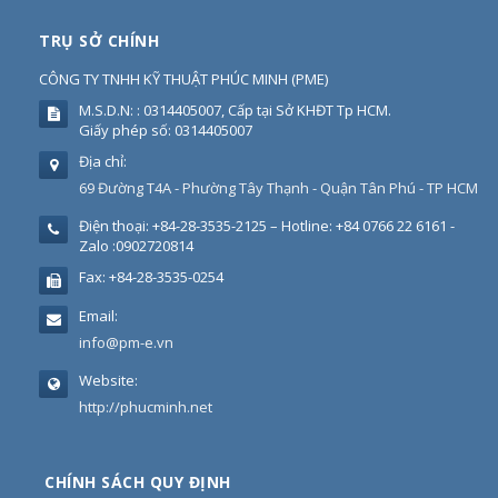
TRỤ SỞ CHÍNH
CÔNG TY TNHH KỸ THUẬT PHÚC MINH
(
PME
)
M.S.D.N: : 0314405007, Cấp tại Sở KHĐT Tp HCM.
Giấy phép số: 0314405007
Địa chỉ:
69 Đường T4A - Phường Tây Thạnh - Quận Tân Phú - TP HCM
Điện thoại:
+84-28-3535-2125 – Hotline: +84 0766 22 6161 -
Zalo :0902720814
Fax:
+84-28-3535-0254
Email:
info@pm-e.vn
Website:
http://phucminh.net
CHÍNH SÁCH QUY ĐỊNH