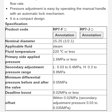
flow rate.
Pressure adjustment is easy by operating the manual handle
with an automatic lock mechanism.
It is a compact design.
Specification
Product code
RP7-F □
RP7-J □
Annotation
Annotation
Nominal diameter
15-25 (1/2-1)
Applicable fluid
steam
Fluid temperature
220 ℃ or less
Primary side applied
1.6MPa or less
pressure
Secondary adjustment
L: 0.03 to 0.4MPa, H: 0.3 to
pressure range
0.8MPa
Minimum differential
pressure before and after
0.05MPa
the valve
Deadline boost
0.02MPa or less
Within 0.02MPa (secondary
offset
adjustment pressure 0.03 to
0.035MPa)