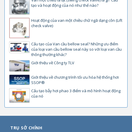
Van một chiều lá lật (swing check valve) là gì? Cấu
tạo và hoạt động của nó như thế nào?
Hoạt động của van một chiều chữ ngã dạng côn (Lift
check valve)
Cấu tạo của Van cầu bellow seal? Những ưu điểm
của loại van cầu bellow seal này so với loại van cầu
thông thường khác?
Giới thiệu về Công ty TLV
Giới thiệu về chương trình tối ưu hóa hệ thống hơi
SSOP®
Cấu tạo bẫy hơi phao 3 điểm và mô hình hoạt động
của nó
TRỤ SỞ CHÍNH