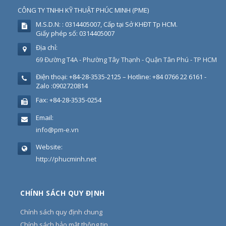
CÔNG TY TNHH KỸ THUẬT PHÚC MINH
(
PME
)
M.S.D.N: : 0314405007, Cấp tại Sở KHĐT Tp HCM.
Giấy phép số: 0314405007
Địa chỉ:
69 Đường T4A - Phường Tây Thạnh - Quận Tân Phú - TP HCM
Điện thoại:
+84-28-3535-2125 – Hotline: +84 0766 22 6161 -
Zalo :0902720814
Fax:
+84-28-3535-0254
Email:
info@pm-e.vn
Website:
http://phucminh.net
CHÍNH SÁCH QUY ĐỊNH
Chính sách quy định chung
Chính sách bảo mật thông tin