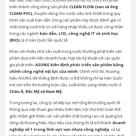
Đặc biệt, vào năm 2005, ASUNG đã thu hút sự chú ý khi phát
triển thành công dòng sản phẩm
CLEAN FLOW (van và ống
CLEAN-PVC)
, chuyên dùng cho nước siêu tinh khiết trong quy
trình sản xuất bán dẫn. Dòng sản phẩm này được đánh giá có
chất lượng vượt trội so với hàng nhập khẩu và được công nhận
trong các ngành
bán dẫn, LCD, công nghệ IT và sinh học
(BIO)
cả ở Hàn Quốc lẫn quốc tế.
Khác với nhiều nhà sản xuất trong nước thường phát triển sản
phẩm dựa trên liên doanh hoặc hợp tác kỹ thuật với các quốc
gia phát triển,
ASUNG kiên định phát triển sản phẩm bằng
chính công nghệ nội lực của mình
. Chính nhờ đó, thương
hiệu ASUNG đã khẳng định được vị thế không chỉ tại Hàn Quốc
mà còn trên thị trường toàn cầu, xuất khẩu sang nhiều nước ở
Châu Á, Bắc Mỹ và Nam Mỹ
.
Trong tương lai, công ty sẽ tiếp tục mở rộng thị trường quốc tế
thông qua việc tham gia nhiều triển lãm, hội chợ trên toàn thế
giới, nhằm giới thiệu các sản phẩm chất lượng cao và quảng bá
rộng rãi thương hiệu. Mục tiêu của chúng tôi là trở thành
doanh
nghiệp số 1 trong lĩnh vực van nhựa công nghiệp
, cả tại