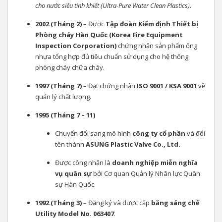
cho nước siêu tinh khiết (Ultra-Pure Water Clean Plastics)
.
2002 (Tháng 2)
– Được
Tập đoàn Kiểm định Thiết bị
Phòng cháy Hàn Quốc (Korea Fire Equipment
Inspection Corporation)
chứng nhận sản phẩm ống
nhựa tổng hợp đủ tiêu chuẩn sử dụng cho hệ thống
phòng cháy chữa cháy.
1997 (Tháng 7)
– Đạt chứng nhận
ISO 9001 / KSA 9001
về
quản lý chất lượng.
1995 (Tháng 7 – 11)
Chuyển đổi sang mô hình
công ty cổ phần
và đổi
tên thành
ASUNG Plastic Valve Co., Ltd.
Được công nhận là
doanh nghiệp miễn nghĩa
vụ quân sự
bởi Cơ quan Quản lý Nhân lực Quân
sự Hàn Quốc.
1992 (Tháng 3)
– Đăng ký và được cấp
bằng sáng chế
Utility Model No. 063407
.