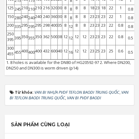
215
175
8
1
125
210
210
216
320
30
8
8
8
18
23
18
22
1
245
210
8
0.8
150
240
240
240
360
30
8
8
8
23
23
23
22
1
280
240
8
0.8
200
295
295
298
400
35
8
8
8
23
23
23
22
0.8
335
295
12
0.8
250
350
350
362
500
38
12
12
12
23
23
23
22
0.8
395
355
12
0.5
395
300
400
400
432
600
40
12
12
12
23
25
23
25
0.6
455
400
16
0.5
455
1. 8 holes is available for the DN80 of HG20592-97 2. Where DN200,
DN250 and DN300 is worm driven (p14)
Từ khóa:
VAN BI NHỰA PVDF TEFLON BAODI TRUNG QUỐC
,
VAN
BI TEFLON BAODI TRUNG QUỐC
,
VAN BI PVDF BAODI
SẢN PHẨM CÙNG LOẠI