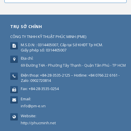
TRỤ SỞ CHÍNH
CÔNG TY TNHH KỸ THUẬT PHÚC MINH
(
PME
)
M.S.D.N: : 0314405007, Cấp tại Sở KHĐT Tp HCM.
Giấy phép số: 0314405007
Địa chỉ:
69 Đường T4A - Phường Tây Thạnh - Quận Tân Phú - TP HCM
Điện thoại:
+84-28-3535-2125 – Hotline: +84 0766 22 6161 -
Zalo :0902720814
Fax:
+84-28-3535-0254
Email:
info@pm-e.vn
Website:
http://phucminh.net