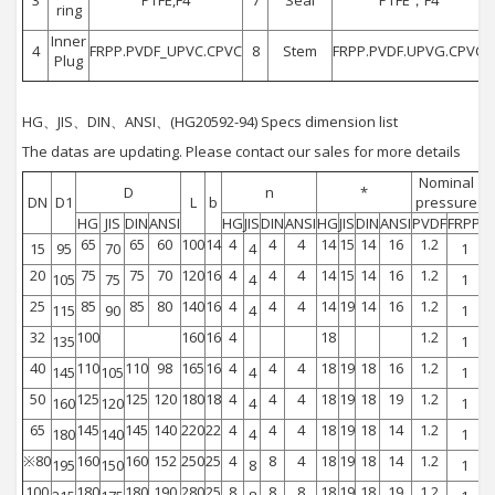
ring
Inner
4
FRPP.PVDF_UPVC.CPVC
8
Stem
FRPP.PVDF.UPVG.CPVC
Plug
HG、JIS、DIN、ANSI、(HG20592-94) Specs dimension list
The datas are updating. Please contact our sales for more details
Nominal
D
n
*
DN
D1
L
b
pressure
HG
JIS
DIN
ANSI
HG
JIS
DIN
ANSI
HG
JIS
DIN
ANSI
PVDF
FRPP
65
65
60
100
14
4
4
4
14
15
14
16
1.2
15
95
70
4
1
20
75
75
70
120
16
4
4
4
14
15
14
16
1.2
105
75
4
1
25
85
85
80
140
16
4
4
4
14
19
14
16
1.2
115
90
4
1
32
100
160
16
4
18
1.2
135
1
40
110
110
98
165
16
4
4
4
18
19
18
16
1.2
145
105
4
1
50
125
125
120
180
18
4
4
4
18
19
18
19
1.2
160
120
4
1
65
145
145
140
220
22
4
4
4
18
19
18
14
1.2
180
140
4
1
※80
160
160
152
250
25
4
8
4
18
19
18
14
1.2
195
150
8
1
100
180
180
190
280
25
8
8
8
18
19
18
19
1.2