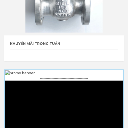
KHUYẾN MÃI TRONG TUẦN
------------------------------------------