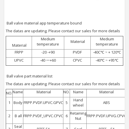
Ball valve material app temperature bound
The datas are updating. Please contact our sales for more details
Medium
Medium
Material
temperature
temperature
Material
FRPP
-20 -+90
PVDF
-40C℃ ~ + 120℃
UPVC
-40 一+60
CPVC
-40℃ ~ +95℃
Ball valve part material list
The datas are updating. Please contact our sales for more details
Name
Material
NO.
Name
Material
NO.
Hand
1
Body
FRPP.PVDF.UPVC.GPVC
5
ABS
wheel
Retaining
2
B all
FRPP.PVDF_UPVC.CPVC
6
FRPP.PVDF.UPVG.CPVC
Nut
Seal
3
PTFE,F4
7
Seal
PTFE，F4