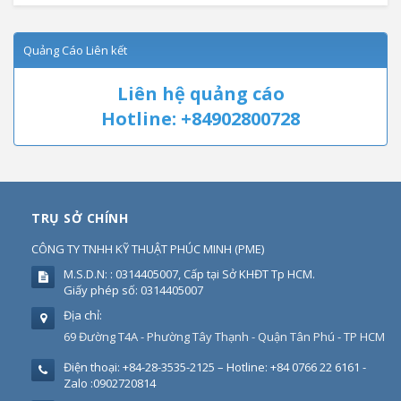
Quảng Cáo Liên kết
Liên hệ quảng cáo
Hotline: +84902800728
TRỤ SỞ CHÍNH
CÔNG TY TNHH KỸ THUẬT PHÚC MINH
(
PME
)
M.S.D.N: : 0314405007, Cấp tại Sở KHĐT Tp HCM.
Giấy phép số: 0314405007
Địa chỉ:
69 Đường T4A - Phường Tây Thạnh - Quận Tân Phú - TP HCM
Điện thoại:
+84-28-3535-2125 – Hotline: +84 0766 22 6161 -
Zalo :0902720814