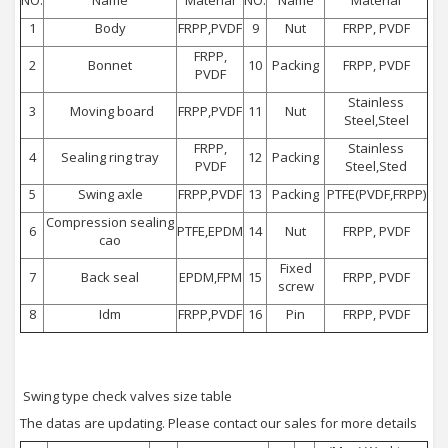
NO.
Name
Material
NO.
Name
Material
1
Body
FRPP,PVDF
9
Nut
FRPP, PVDF
FRPP,
2
Bonnet
10
Packing
FRPP, PVDF
PVDF
Stainless
3
Moving board
FRPP,PVDF
11
Nut
Steel,Steel
FRPP,
Stainless
4
Sealing ring tray
12
Packing
PVDF
Steel,Sted
5
Swing axle
FRPP,PVDF
13
Packing
PTFE(PVDF,FRPP)
Compression sealing
6
PTFE,EPDM
14
Nut
FRPP, PVDF
cao
Fixed
7
Back seal
EPDM,FPM
15
FRPP, PVDF
screw
8
Idm
FRPP,PVDF
16
Pin
FRPP, PVDF
Swing type check valves size table
The datas are updating. Please contact our sales for more details