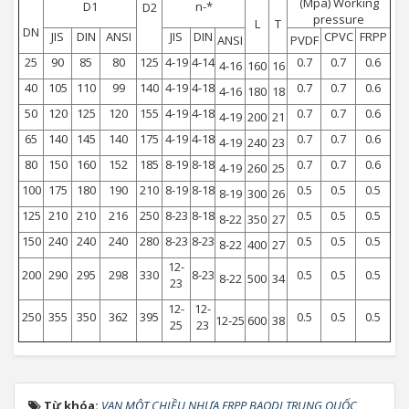
(Mpa) Working
D1
n-*
D2
pressure
L
T
DN
JIS
DIN
ANSI
JIS
DIN
CPVC
FRPP
ANSI
PVDF
25
90
85
80
125
4-19
4-14
0.7
0.7
0.6
4-16
160
16
40
105
110
99
140
4-19
4-18
0.7
0.7
0.6
4-16
180
18
50
120
125
120
155
4-19
4-18
0.7
0.7
0.6
4-19
200
21
65
140
145
140
175
4-19
4-18
0.7
0.7
0.6
4-19
240
23
80
150
160
152
185
8-19
8-18
0.7
0.7
0.6
4-19
260
25
100
175
180
190
210
8-19
8-18
0.5
0.5
0.5
8-19
300
26
125
210
210
216
250
8-23
8-18
0.5
0.5
0.5
8-22
350
27
150
240
240
240
280
8-23
8-23
0.5
0.5
0.5
8-22
400
27
12-
200
290
295
298
330
8-23
0.5
0.5
0.5
8-22
500
34
23
12-
12-
250
355
350
362
395
0.5
0.5
0.5
12-25
600
38
25
23
Từ khóa:
VAN MỘT CHIỀU NHỰA FRPP BAODI TRUNG QUỐC
,