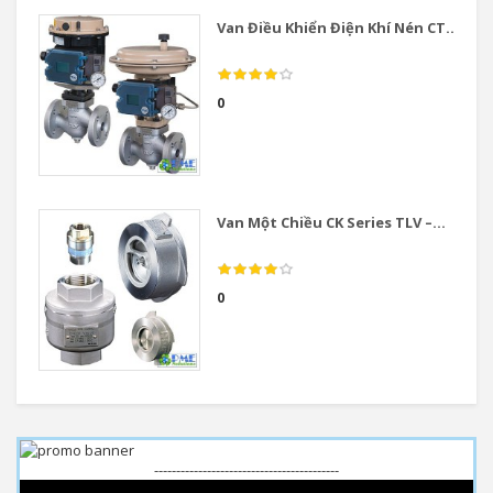
Van Điều Khiển Điện Khí Nén CT...
0
Van Một Chiều CK Series TLV –...
0
------------------------------------------