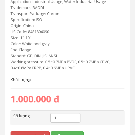
Application: Industrial Usage, Water Industrial Usage
Trademark: BAODI
Transport Package: Carton
Specification: ISO
Origin: China
HS Code: 8481804090
Size: 1"-10"
Color: White and gray
End: Flange
Standrd: GB, DIN, JIS, ANSI
Working pressure: 0.5~0.7MPa PVDF, 0.5~0.7MPa CPVC,
0.4~0.6MPa FRPP, 0.4~0.6MPa UPVC
Khối lượng:
1.000.000 đ
Số lượng