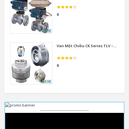
0
Van Một Chiều CK Series TLV –...
0
------------------------------------------