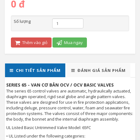
0 đ
Số lượng
Thêm vào giỏ
Mua ngay
CHI TIẾT SẢN PHẨM
ĐÁNH GIÁ SẢN PHẨM
SERIES 65 - VAN CƠ BẢN OCV / OCV BASIC VALVES
The series 65 control valves are automatic, hydraulically actuated,
diaphragm operated, rigid seal globe and angle pattern valves.
These valves are designed for use in ﬁre protection applications,
including deluge, pressure control, water, foam and seawater ﬁre
protection systems. The valves consist of three major components:
the body, the bonnet and the internal diaphragm assembly.
UL Listed Basic Untrimmed Valve Model: 65FC
• UL Listed under the following categories: