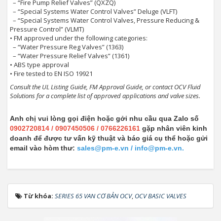
– “Fire Pump Relief Valves” (QXZQ)
– “Special Systems Water Control Valves” Deluge (VLFT)
– “Special Systems Water Control Valves, Pressure Reducing &
Pressure Control” (VLMT)
• FM approved under the following categories:
– “Water Pressure Reg Valves” (1363)
– “Water Pressure Relief Valves” (1361)
• ABS type approval
• Fire tested to EN ISO 19921
Consult the UL Listing Guide, FM Approval Guide, or contact OCV Fluid
Solutions for a complete list of approved applications and valve sizes.
Anh chị vui lòng gọi điện hoặc gởi nhu cầu qua Zalo số
0902720814 / 0907450506 / 0766226161
gặp nhân viên kinh
doanh để được tư vấn kỹ thuật và báo giá cụ thể hoặc gửi
email vào hòm thư:
sales@pm-e.vn / info@pm-e.vn.
Từ khóa:
SERIES 65 VAN CƠ BẢN OCV
,
OCV BASIC VALVES