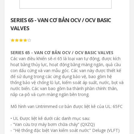
SERIES 65 - VAN CƠ BẢN OCV / OCV BASIC
VALVES
SERIES 65 - VAN CƠ BẢN OCV / OCV BASIC VALVES
Các van điều khiển sê-ri 65 là loại van tự động, được kích
hoạt bằng thủy lực, hoạt động bằng màng ngăn, quả cầu
con dấu cứng và van mẫu góc. Các van này được thiết kế
để sử dụng trong các ứng dụng bảo vệ, bao gồm hệ
thống bảo vệ chống lũ lụt, kiểm soát áp suất, nước, bọt và
nước biển. Các van bao gồm ba thành phần chính: thân,
nắp ca-pô và cụm màng ngăn bên trong.
Mô hình van Untrimmed cơ bản được liệt kê của UL: 65FC
• UL Được liệt kê dưới các danh mục sau:
- “Van cứu trợ máy bơm chữa cháy” (QXZQ)
- "Hệ thống đặc biệt Van kiểm soát nước" Deluge (VLFT)