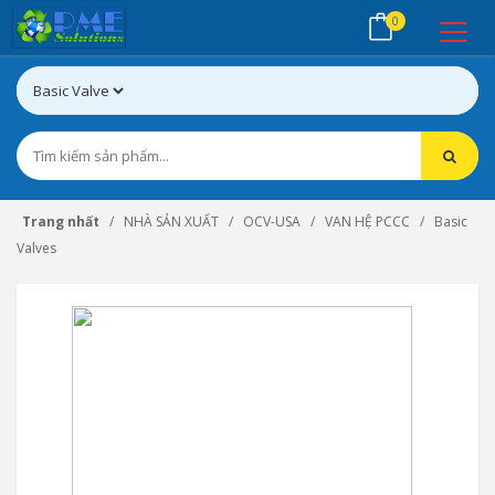
0
Trang nhất
NHÀ SẢN XUẤT
OCV-USA
VAN HỆ PCCC
Basic
Valves