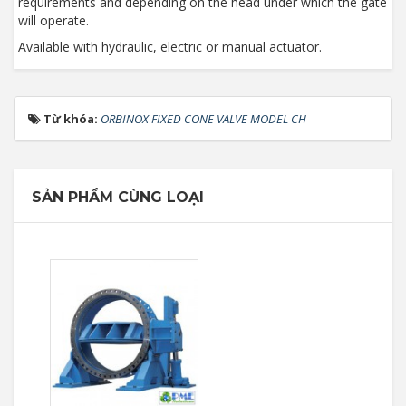
requirements and depending on the head under which the gate
will operate.
Available with hydraulic, electric or manual actuator.
Từ khóa:
ORBINOX FIXED CONE VALVE MODEL CH
SẢN PHẨM CÙNG LOẠI