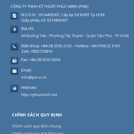
CÔNG TY TNHH KỸ THUẬT PHÚC MINH
(
PME
)
M.S.D.N: : 0314405007, Cấp tại Sở KHĐT Tp HCM.
Giấy phép số: 0314405007
Địa chỉ:
69 Đường T4A - Phường Tây Thạnh - Quận Tân Phú - TP HCM
Điện thoại:
+84-28-3535-2125 – Hotline: +84 0766 22 6161 -
Zalo :0902720814
Fax:
+84-28-3535-0254
Email:
info@pm-e.vn
Website:
http://phucminh.net
CHÍNH SÁCH QUY ĐỊNH
Chính sách quy định chung
Chính sách bảo mật thông tin