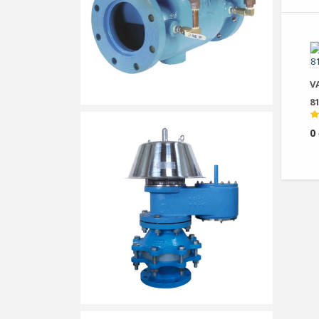
V
81
0