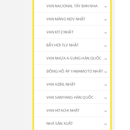
VAN NACIONAL TÂY BAN NHA
VAN MÀNG NDV NHẬT
VAN KITZ NHẬT
BẪY HƠI TLV NHẬT
VAN NHỰA A-SUNG HÀN QUỐC
ĐỒNG HỒ ÁP YAMAMOTO NHẬT
VAN AZBIL NHẬT
VAN SAMYANG HÀN QUỐC
VAN HITACHI NHẬT
NHÀ SẢN XUẤT