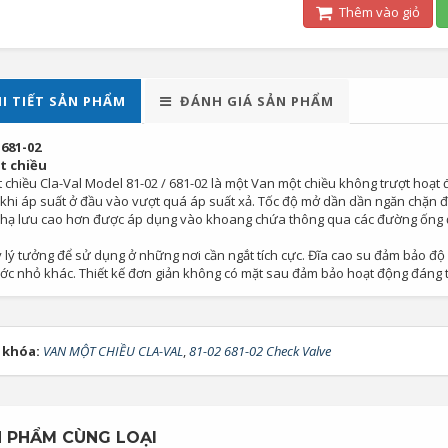
Thêm vào giỏ
I TIẾT SẢN PHẨM
ĐÁNH GIÁ SẢN PHẨM
 681-02
t chiều
 chiều Cla-Val Model 81-02 / 681-02 là một Van một chiều không trượt hoạt 
khi áp suất ở đầu vào vượt quá áp suất xả. Tốc độ mở dần dần ngăn chặn độ
 hạ lưu cao hơn được áp dụng vào khoang chứa thông qua các đường ống đi
lý tưởng để sử dụng ở những nơi cần ngắt tích cực. Đĩa cao su đảm bảo độ k
ớc nhỏ khác. Thiết kế đơn giản không có mặt sau đảm bảo hoạt động đáng tin
 khóa:
VAN MỘT CHIỀU CLA-VAL
,
81-02 681-02 Check Valve
 PHẨM CÙNG LOẠI