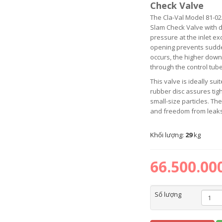
Check Valve
The Cla-Val Model 81-02
Slam Check Valve with d
pressure at the inlet e
opening prevents sudd
occurs, the higher down
through the control tube 
This valve is ideally su
rubber disc assures tight
small-size particles. T
and freedom from leaks
Khối lượng:
29
kg
66.500.00
Số lượng