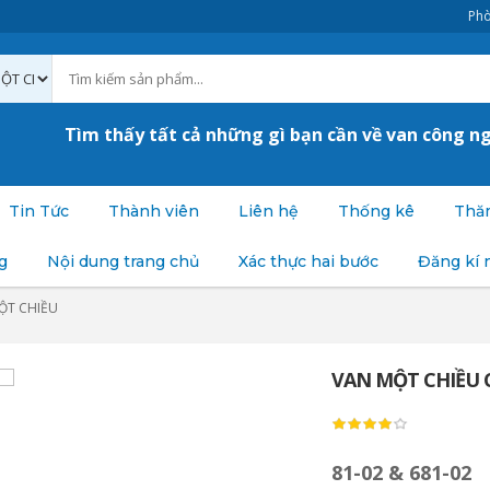
Phò
Tìm thấy tất cả những gì bạn cần về van công n
Tin Tức
Thành viên
Liên hệ
Thống kê
Thăm
g
Nội dung trang chủ
Xác thực hai bước
Đăng kí 
ỘT CHIỀU
VAN MỘT CHIỀU CL
81-02 & 681-02