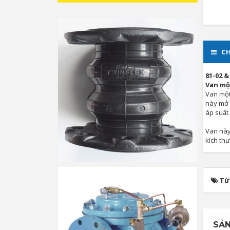
CH
81-02 &
Van mộ
Van một
này mở 
áp suất
Van này 
kích thư
Từ
SẢN