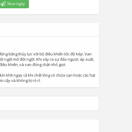
Mua ngay
động bằng thủy lực với bộ điều khiển tốc độ kép. Van
t ngột mở đột ngột. Khi xảy ra sự đảo ngược áp suất,
ều khiển, và van đóng chặt nhỏ giọt.
ín khít ngay cả khi chất lỏng có chứa sạn hoặc các hạt
 cậy và không bị rò rỉ.