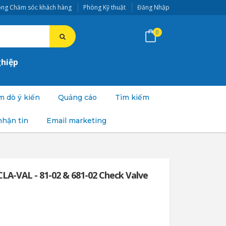
ng Chăm sóc khách hàng
Phòng Kỹ thuật
Đăng Nhập
0
ghiệp
 dò ý kiến
Quảng cáo
Tìm kiếm
nhận tin
Email marketing
A-VAL - 81-02 & 681-02 Check Valve