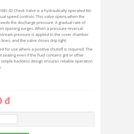
/681-02 Check Valve is a hydraulically operated No-
ual speed controls. This valve opens when the
xceeds the discharge pressure. A gradual rate of
en opening surges. When a pressure reversal
stream pressure is applied to the cover chamber
lines, and the valve closes drip tight.
ited for use where a positive shutoff is required. The
 sealing even if the fluid contains grit or other
he simple backless design ensures reliable operation
.
0 đ