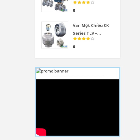
0
Van Một Chiều CK
Series TLV –...
0
------------------------------------------