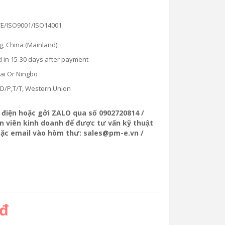
CE/ISO9001/ISO14001
g, China (Mainland)
 in 15-30 days after payment
ai Or Ningbo
,D/P,T/T, Western Union
ọi điện hoặc gởi ZALO qua số 0902720814 /
 viên kinh doanh để được tư vấn kỹ thuật
oặc email vào hòm thư: sales@pm-e.vn /
 đ