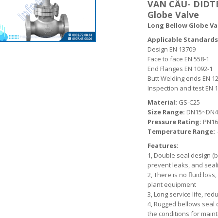
VAN CẦU- DIDT
Globe Valve
Long Bellow Globe Valv
Applicable Standa
Design EN 13709
Face to face EN 558-1
End Flanges EN 1092-1
Butt Welding ends EN 1
Inspection and test EN 
Material:
GS-C25
Size Range:
DN15~DN4
Pressure Rating:
PN16
Temperature Range:
Features:
1, Double seal design (be
prevent leaks, and seali
2, There is no fluid los
plant equipment
3, Long service life, r
4, Rugged bellows seal 
the conditions for mai