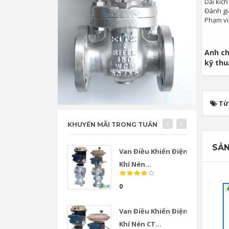
Dải kíc
Đánh gi
Phạm vi 
Anh ch
kỹ th
Từ
KHUYẾN MÃI TRONG TUẦN
SẢN
Van Điều Khiển Điện
Khí Nén...
0
Van Điều Khiển Điện
Khí Nén CT...