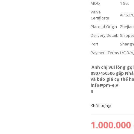
MOQ
1 Set
Valve
API6D/
Certificate
Place of Origin
Zhejian
Delivery Detail:
Shipped
Port
Shangh
Payment Terms
L/C,D/A
Anh chị vui lòng g
0907450506 gặp Nhân
và báo giá cụ thể h
info@pm-e.v
n
Khối lượng:
1.000.000