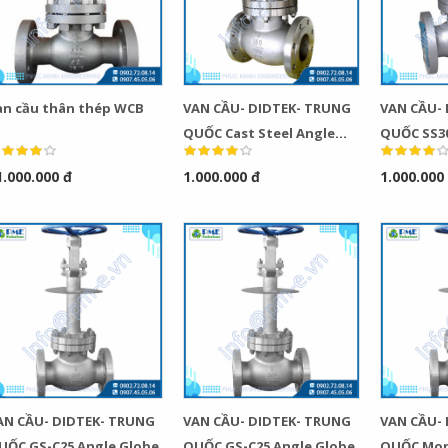
0
0
Bơm Thu Hồi Nước
Van Xả Bypass TLV
Ngưng TLV...
BD800 Chính...
an cầu thân thép WCB
VAN CẦU- DIDTEK- TRUNG
VAN CẦU-
QUỐC Cast Steel Angle
QUỐC SS30
0
0
Globe Check Valve
Globe Che
1.000.000 đ
1.000.000 đ
1.000.000
AN CẦU- DIDTEK- TRUNG
VAN CẦU- DIDTEK- TRUNG
VAN CẦU-
UỐC GS-C25 Angle Globe
QUỐC GS-C25 Angle Globe
QUỐC Mon