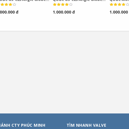
alve
Valves
Alunimion
.000.000 đ
1.000.000 đ
1.000.000
Globe Val
HÁNH CTY PHÚC MINH
TÌM NHANH VALVE