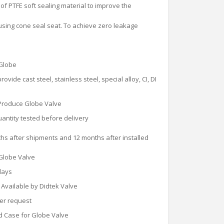
of PTFE soft sealing material to improve the
using cone seal seat. To achieve zero leakage
Globe
rovide cast steel, stainless steel, special alloy, CI, DI
Produce Globe Valve
antity tested before delivery
hs after shipments and 12 months after installed
Globe Valve
 days
Available by Didtek Valve
er request
 Case for Globe Valve