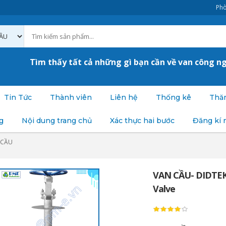
Phò
Tìm thấy tất cả những gì bạn cần về van công n
Tin Tức
Thành viên
Liên hệ
Thống kê
Thăm
g
Nội dung trang chủ
Xác thực hai bước
Đăng kí 
 CẦU
VAN CẦU- DIDTEK
Valve