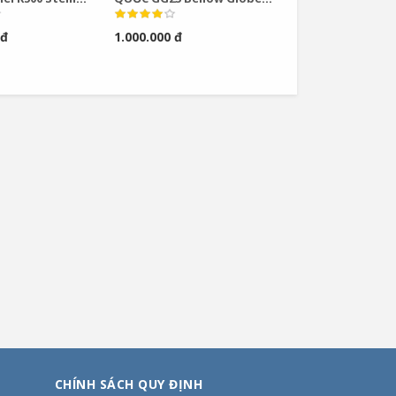
 Bronze Angel
Valve
 đ
1.000.000 đ
ve
CHÍNH SÁCH QUY ĐỊNH