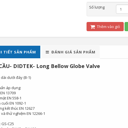
Số lượng
Thêm vào giỏ
I TIẾT SẢN PHẨM
ĐÁNH GIÁ SẢN PHẨM
CẦU- DIDTEK- Long Bellow Globe Valve
dài dưới đáy (B-1)
uẩn áp dụng:
 EN 13709
 mặt EN 558-1
 cuối EN 1092-1
g kết thúc EN 12627
a và thử nghiệm EN 12266-1
: GS-C25