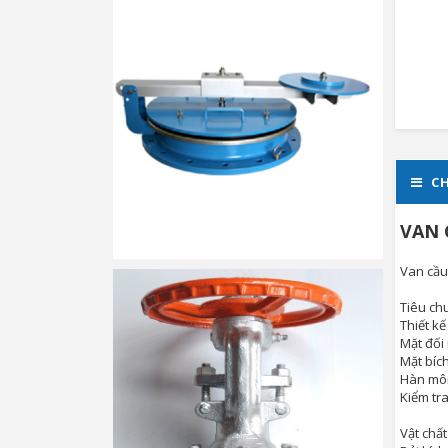
CH
VAN 
Van cầu 
Tiêu ch
Thiết kế
Mặt đối
Mặt bích
Hàn môn
Kiểm tr
Vật chất