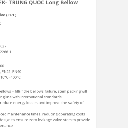
EK- TRUNG QUỐC Long Bellow
e ( B-1 )
rds:
2627
12266-1
00
, PN25, PN40
-10°C~400°C
llows + fill) if the bellows failure, stem packing will
ng line with international standards
s, reduce energy losses and improve the safety of
educed maintenance times, reducing operating costs
design to ensure zero leakage valve stem to provide
ntenance