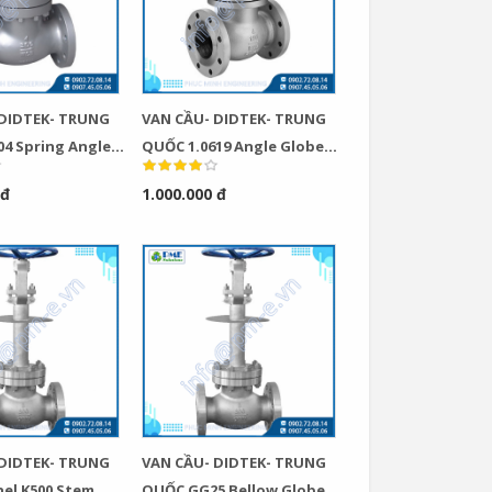
 DIDTEK- TRUNG
VAN CẦU- DIDTEK- TRUNG
4 Spring Angle
QUỐC 1.0619 Angle Globe
ck Valve
Valve
 đ
1.000.000 đ
 DIDTEK- TRUNG
VAN CẦU- DIDTEK- TRUNG
el K500 Stem
QUỐC GG25 Bellow Globe