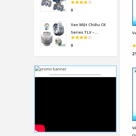
0
Van Một Chiều CK
Series TLV –...
V
0
2
------------------------------------------
V
Q