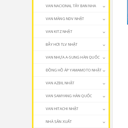
VAN NACIONAL TÂY BAN NHA
VAN MÀNG NDV NHẬT
VAN KITZ NHẬT
BẪY HƠI TLV NHẬT
VAN NHỰA A-SUNG HÀN QUỐC
ĐỒNG HỒ ÁP YAMAMOTO NHẬT
VAN AZBIL NHẬT
VAN SAMYANG HÀN QUỐC
VAN HITACHI NHẬT
NHÀ SẢN XUẤT