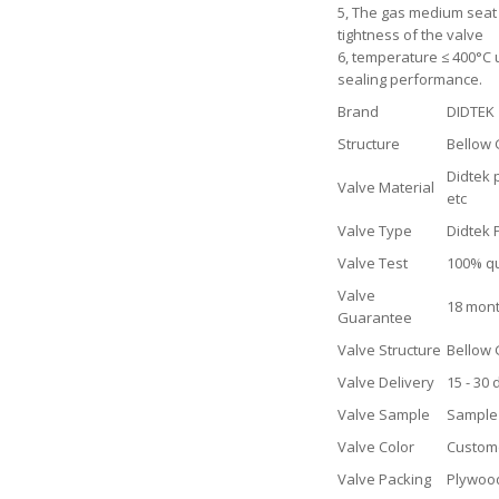
5, The gas medium seat 
tightness of the valve
6, temperature ≤ 400°C 
sealing performance.
Brand
DIDTEK
Structure
Bellow 
Didtek p
Valve Material
etc
Valve Type
Didtek 
Valve Test
100% qu
Valve
18 mont
Guarantee
Valve Structure
Bellow 
Valve Delivery
15 - 30
Valve Sample
Sample 
Valve Color
Custom
Valve Packing
Plywood