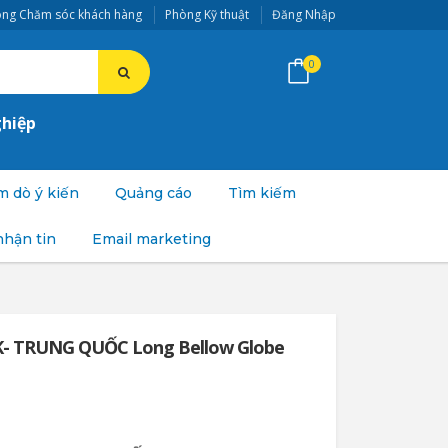
ng Chăm sóc khách hàng
Phòng Kỹ thuật
Đăng Nhập
0
ghiệp
 dò ý kiến
Quảng cáo
Tìm kiếm
nhận tin
Email marketing
- TRUNG QUỐC Long Bellow Globe