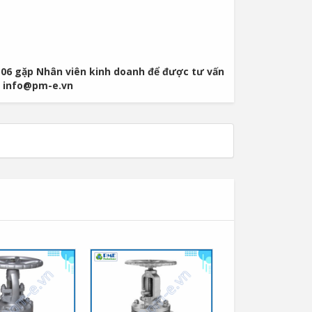
06 gặp Nhân viên kinh doanh để được tư vấn
 / info@pm-e.vn
Van Cầu Ống Xếp
TLV BE1 –...
0