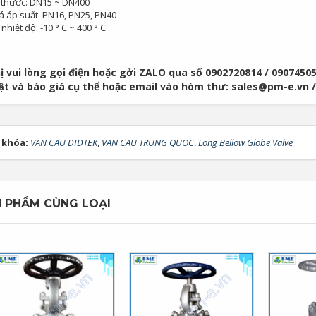
h thước: DN15 ~ DN400
á áp suất: PN16, PN25, PN40
nhiệt độ: -10 ° C ~ 400 ° C
ị vui lòng gọi điện hoặc gởi ZALO qua số 0902720814 / 09074505
uật và báo giá cụ thể hoặc email vào hòm thư: sales@pm-e.vn
 khóa:
VAN CAU DIDTEK
,
VAN CAU TRUNG QUOC
,
Long Bellow Globe Valve
 PHẨM CÙNG LOẠI
Bơm Thu Hồi Nước
Van Giảm Áp Hơi TLV
Ngưng TLV...
COSR...
0
0
Bơm Thu Hồi Nước
Van Giảm Áp Hơi TLV
Ngưng Chân...
COS Series...