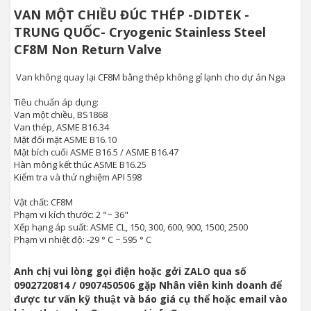
VAN MỘT CHIỀU ĐÚC THÉP -DIDTEK -
TRUNG QUỐC- Cryogenic Stainless Steel
CF8M Non Return Valve
Van không quay lại CF8M bằng thép không gỉ lạnh cho dự án Nga
Tiêu chuẩn áp dụng:
Van một chiều, BS1868
Van thép, ASME B16.34
Mặt đối mặt ASME B16.10
Mặt bích cuối ASME B16.5 / ASME B16.47
Hàn mông kết thúc ASME B16.25
Kiểm tra và thử nghiệm API 598
Vật chất: CF8M
Phạm vi kích thước: 2 "~ 36"
Xếp hạng áp suất: ASME CL, 150, 300, 600, 900, 1500, 2500
Phạm vi nhiệt độ: -29 ° C ~ 595 ° C
Anh chị vui lòng gọi điện hoặc gởi ZALO qua số
0902720814 / 0907450506 gặp Nhân viên kinh doanh để
được tư vấn kỹ thuật và báo giá cụ thể hoặc email vào