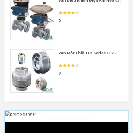
Van Điều Khiển Điện Khí Nén CT...
0
Van Một Chiều CK Series TLV –...
0
------------------------------------------