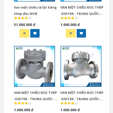
Van một chiều lá lật bằng
VAN MỘT CHIỀU ĐÚC THÉP
thép đúc WCB
-DIDTEK - TRUNG QUỐC-
Cryogenic Stainless Steel
51.000.000 đ
1.000.000 đ
CF8M Non Return Valve
VAN MỘT CHIỀU ĐÚC THÉP
VAN MỘT CHIỀU ĐÚC THÉP
-DIDTEK - TRUNG QUỐC- 3
-DIDTEK - TRUNG QUỐC-
INCH 2500LB PSB SWING
HIGH PRESSURE 3INCH
1.000.000 đ
1.000.000 đ
CHECK VALVE
150ILB CHECK VALVE INOX