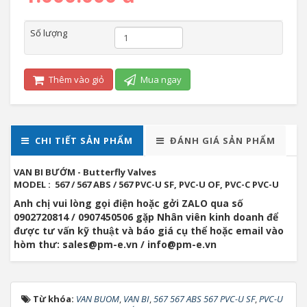
Số lượng
Thêm vào giỏ
Mua ngay
CHI TIẾT SẢN PHẨM
ĐÁNH GIÁ SẢN PHẨM
VAN BI BƯỚM - Butterfly Valves
MODEL : 567 / 567 ABS / 567 PVC-U SF, PVC-U OF, PVC-C PVC-U
Anh chị vui lòng gọi điện hoặc gởi ZALO qua số
0902720814 / 0907450506 gặp Nhân viên kinh doanh để
được tư vấn kỹ thuật và báo giá cụ thể hoặc email vào
hòm thư: sales@pm-e.vn / info@pm-e.vn
Từ khóa:
VAN BUOM
,
VAN BI
,
567 567 ABS 567 PVC-U SF
,
PVC-U