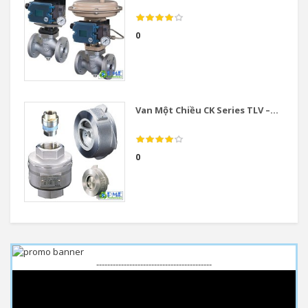
0
Van Một Chiều CK Series TLV –...
0
------------------------------------------